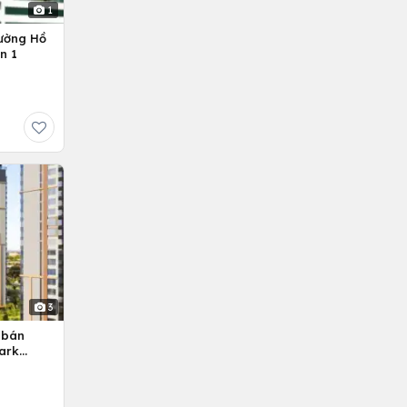
1
ường Hồ
n 1
3
 bán
ark