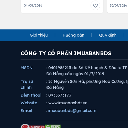
04/08/2026
30/07/2026
Giới thiệu
Hướng dẫn
Quy định
CÔNG TY CỔ PHẦN IMUABANBDS
MSDN
: 0401986213 do Sở Kế hoạch & Đầu tư TP
Đà Nẵng cấp ngày 01/7/2019
Trụ sở
: 16 Nguyễn Sơn Hà, phường Hòa Cường, t
chính
Đà Nẵng
Điện thoại
: 0935373173
Website
: www.imuabanbds.vn
Email
:
imuabanbds@gmail.com