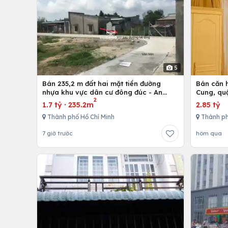
5
Bán 235,2 m đất hai mặt tiền đường
Bán căn h
nhựa khu vực dân cư đông đúc - An
Cung, qu
2
nhứt-Long Điền - Bà Rịa
1.7 tỷ
·
235.2m
2.85 tỷ
Thành phố Hồ Chí Minh
Thành ph
7 giờ trước
hôm qua