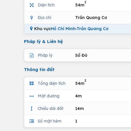
2
Diện tích
54m
Địa chỉ
Trần Quang Cơ
Khu vực
Hồ Chí Minh
›
Trần Quang Cơ
Pháp lý & Liên hệ
Pháp lý
Sổ Đỏ
Thông tin đất
2
Tổng diện tích
54m
Mặt đường
4m
Chiều dài đất
14m
Số mặt hẻm
1