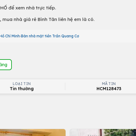
Ố để xem nhà trực tiếp.
, mua nhà giá rẻ Bình Tân liên hệ em là có.
Hồ Chí Minh
Bán nhà mặt tiền Trần Quang Cơ
hàng
LOẠI TIN
MÃ TIN
Tin thường
HCM128473