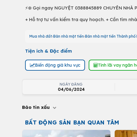
⚡️❄️ Gọi ngay NGUYỆT 0388845889 CHUYÊN NHÀ PH
+ Hỗ trợ tư vấn kiểm tra quy hoạch. + Cần tìm nhà
Mua nhà đất
Bán nhà mặt tiền
Bán nhà mặt tiền Thành phố 
Tiện ích & Đặc điểm
Biến động giá khu vực
Tính lãi vay ngân 
NGÀY ĐĂNG
04/06/2024
Báo tin xấu
BẤT ĐỘNG SẢN BẠN QUAN TÂM