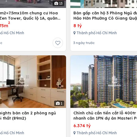
13
5m2=7.5mx10m chung cư Hoa
Bán gấp căn hộ 3 Phòng Ngủ đ
Zen Tower, Quốc lộ 1A, quân
Hảo Hớn Phường Cô Giang Quậ
2
 Chí Minh, Việt Nam
75m
8 tỷ
ố Hồ Chí Minh
Thành phố Hồ Chí Minh
ớc
3 ngày trước
1
Heights bán căn 2 phòng ngủ
Chính chủ cần tiền cắt lỗ 400tr
i thất (89m2)
nhanh căn 1PN dự án Masteri P
Place
6.374 tỷ
ố Hồ Chí Minh
Thành phố Hồ Chí Minh