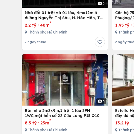
6
Nhà đất 01 trệt và 01 lầu, 4mx12m ở
Căn hộ 7
đường Nguyễn Thị Sáu, H. Hóc Môn, Tp.
Phượng/ 
2
Hồ Chí Minh
12,Tp. Hồ
2.2 tỷ
·
48m
1.95 tỷ
·
Thành phố Hồ Chí Minh
Thành ph
2 ngày trước
2 ngày trư
6
Bán nhà 3m2x9m,1 trệt 1 lầu 2PN
Estella 
1WC,mặt tiền số 22 Cửu Long P15 Q10
đầy đủ nộ
2
8.5 tỷ
·
23m
13.2 tỷ
Thành phố Hồ Chí Minh
Thành ph