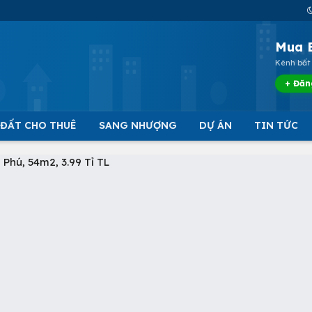
Mua 
Kênh bất 
+ Đăn
 ĐẤT CHO THUÊ
SANG NHƯỢNG
DỰ ÁN
TIN TỨC