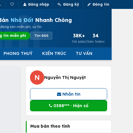
Đăng nhập
Đăng ký
Đăng tin
Bán
Nhà Đất
Nhanh Chóng
động sản miễn phí, uy tín
38K+
34
g tin miễn phí
Tìm BĐS
TIN ĐĂNG
TỈNH THÀNH
PHONG THUỶ
KIẾN TRÚC
TƯ VẤN
N
Nguyễn Thị Nguyệt
Nhắn tin
0388*** · Hiện số
Mua bán theo tỉnh