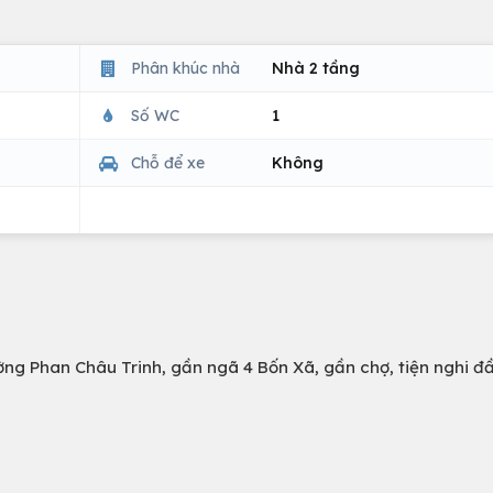
Phân khúc nhà
Nhà 2 tầng
Số WC
1
Chỗ để xe
Không
ờng Phan Châu Trinh, gần ngã 4 Bốn Xã, gần chợ, tiện nghi đ