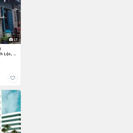
17
2
h Lộc, H.