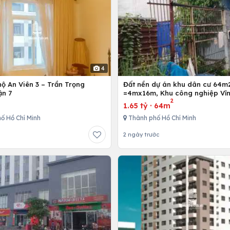
4
ộ An Viên 3 – Trần Trọng
Đất nền dự án khu dân cư 64m
ận 7
=4mx16m, Khu công nghiệp Vĩn
2
Bình Chánh, Tp. Hồ Chí Minh
1.65 tỷ
·
64m
ố Hồ Chí Minh
Thành phố Hồ Chí Minh
2 ngày trước