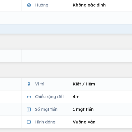
Hướng
Không xác định
Vị trí
Kiệt / Hẻm
Chiều rộng đất
4m
Số mặt tiền
1 mặt tiền
Hình dáng
Vuông vắn