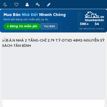
Mua Bán
Nhà Đất
Nhanh Chóng
Kênh bất động sản miễn phí, uy tín
38K+
34
+ Đăng tin miễn phí
Tìm BĐS
TIN ĐĂNG
TỈNH THÀNH