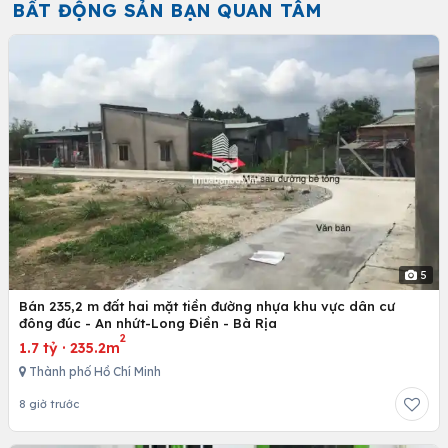
BẤT ĐỘNG SẢN BẠN QUAN TÂM
5
Bán 235,2 m đất hai mặt tiền đường nhựa khu vực dân cư
đông đúc - An nhứt-Long Điền - Bà Rịa
2
1.7 tỷ
·
235.2m
Thành phố Hồ Chí Minh
8 giờ trước