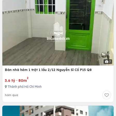
7
Bán nhà hẻm 1 trệt 1 lầu 2/12 Nguyễn Sĩ Cố P15 Q8
2
3.6 tỷ
·
80m
Thành phố Hồ Chí Minh
hôm qua