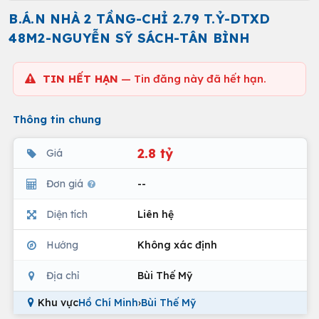
B.Á.N NHÀ 2 TẦNG-CHỈ 2.79 T.Ỷ-DTXD
48M2-NGUYỄN SỸ SÁCH-TÂN BÌNH
TIN HẾT HẠN
— Tin đăng này đã hết hạn.
Thông tin chung
2.8 tỷ
Giá
Đơn giá
--
Diện tích
Liên hệ
Hướng
Không xác định
Địa chỉ
Bùi Thế Mỹ
Khu vực
Hồ Chí Minh
›
Bùi Thế Mỹ