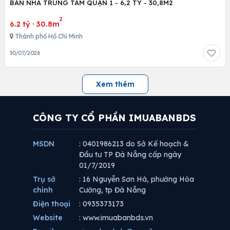
BÁN NHÀ TRUNG TÂM QUẬN 1 - 6,2 TỶ - 30,8M2
2
6.2 tỷ
·
30.8m
Thành phố Hồ Chí Minh
30/07/2026
Xem thêm
CÔNG TY CỔ PHẦN IMUABANBDS
MSDN
: 0401986213 do Sở Kế hoạch &
Đầu tư TP Đà Nẵng cấp ngày
01/7/2019
Trụ sở
: 16 Nguyễn Sơn Hà, phường Hòa
chính
Cường, tp Đà Nẵng
Điện thoại
: 0935373173
Website
: www.imuabanbds.vn