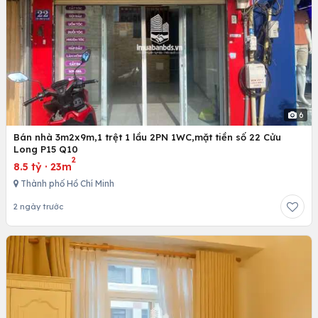
6
Bán nhà 3m2x9m,1 trệt 1 lầu 2PN 1WC,mặt tiền số 22 Cửu
Long P15 Q10
2
8.5 tỷ
·
23m
Thành phố Hồ Chí Minh
2 ngày trước