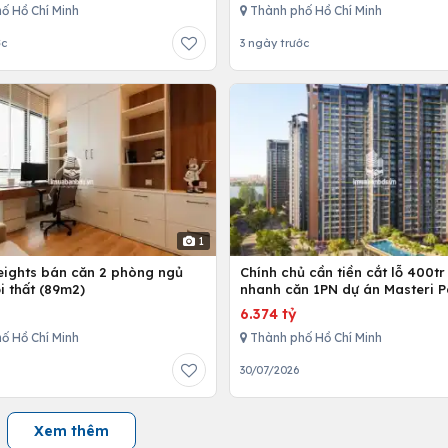
ố Hồ Chí Minh
Thành phố Hồ Chí Minh
ớc
3 ngày trước
1
Heights bán căn 2 phòng ngủ
Chính chủ cần tiền cắt lỗ 400tr
i thất (89m2)
nhanh căn 1PN dự án Masteri P
Place
6.374 tỷ
ố Hồ Chí Minh
Thành phố Hồ Chí Minh
30/07/2026
Xem thêm