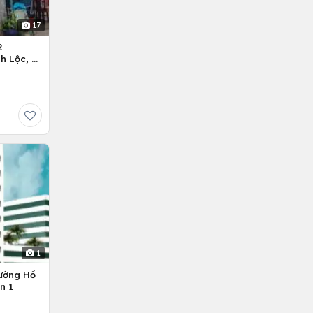
17
2
h Lộc, H.
1
ường Hồ
n 1