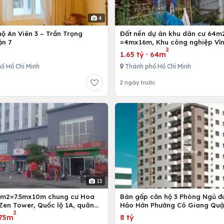
4
ộ An Viên 3 – Trần Trọng
Đất nền dự án khu dân cư 64m
ận 7
=4mx16m, Khu công nghiệp Vĩn
2
Bình Chánh, Tp. Hồ Chí Minh
1.65 tỷ
·
64m
ố Hồ Chí Minh
Thành phố Hồ Chí Minh
2 ngày trước
13
5m2=7.5mx10m chung cư Hoa
Bán gấp căn hộ 3 Phòng Ngủ đ
Zen Tower, Quốc lộ 1A, quân
Hảo Hớn Phường Cô Giang Quậ
2
 Chí Minh, Việt Nam
75m
8 tỷ