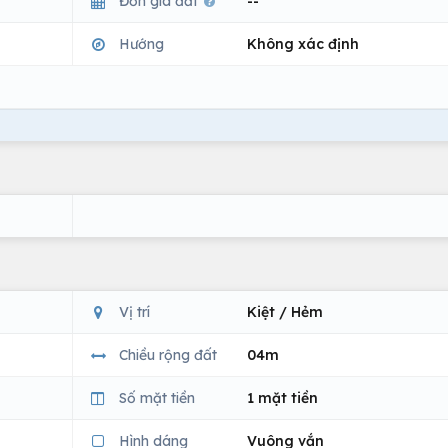
Đơn giá đất
--
Hướng
Không xác định
Vị trí
Kiệt / Hẻm
Chiều rộng đất
04m
Số mặt tiền
1 mặt tiền
Hình dáng
Vuông vắn