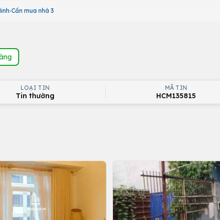
inh
Cần mua nhà 3
hàng
LOẠI TIN
MÃ TIN
Tin thường
HCM135815