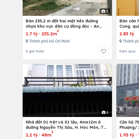
5
Bán 235,2 m đất hai mặt tiền đường
Bán căn h
nhựa khu vực dân cư đông đúc - An
Cung, qu
2
nhứt-Long Điền - Bà Rịa
1.7 tỷ
·
235.2m
2.85 tỷ
Thành phố Hồ Chí Minh
Thành ph
5 giờ trước
hôm qua
6
Nhà đất 01 trệt và 01 lầu, 4mx12m ở
Căn hộ 7
đường Nguyễn Thị Sáu, H. Hóc Môn, Tp.
Phượng/ 
2
Hồ Chí Minh
12,Tp. Hồ
2.2 tỷ
·
48m
1.95 tỷ
·