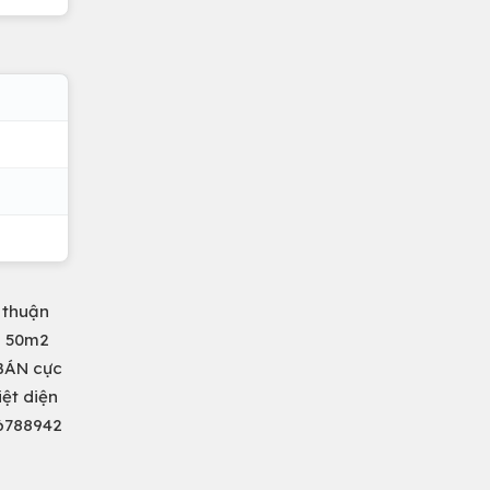
 thuận
g 50m2
 BÁN cực
ệt diện
36788942