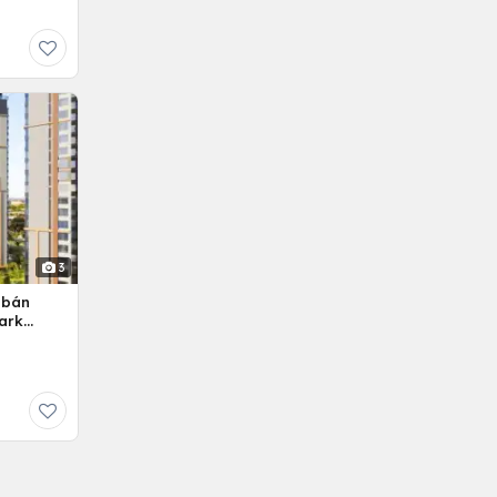
3
 bán
ark