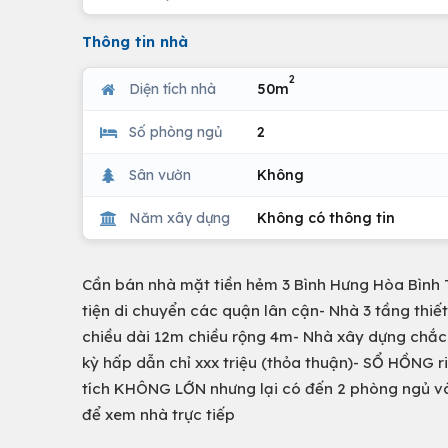
Thông tin nhà
2
Diện tích nhà
50m
Số phòng ngủ
2
Sân vườn
Không
Năm xây dựng
Không có thông tin
Cần bán nhà mặt tiền hẻm 3 Bình Hưng Hòa Bình
tiện di chuyển các quận lân cận- Nhà 3 tầng thiế
chiều dài 12m chiều rộng 4m- Nhà xây dựng chắc 
kỳ hấp dẫn chỉ xxx triệu (thỏa thuận)- SỔ HỒNG r
tích KHÔNG LỚN nhưng lại có đến 2 phòng ngủ và 
để xem nhà trực tiếp