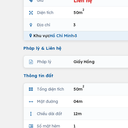
Liên hệ
Giá
2
Diện tích
50m
Địa chỉ
3
Khu vực
Hồ Chí Minh
›
3
Pháp lý & Liên hệ
Pháp lý
Giấy Hồng
Thông tin đất
2
Tổng diện tích
50m
Mặt đường
04m
Chiều dài đất
12m
Số mặt hẻm
1