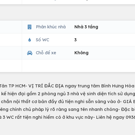
Phân khúc nhà
Nhà 3 tầng
Số WC
3
Chỗ để xe
Không
 Tân TP HCM- VỊ TRÍ ĐẮC ĐỊA ngay trung tâm Bình Hưng Hòa
t kế hiện đại gồm 2 phòng ngủ 3 nhà vệ sinh diện tích sử dụn
chắn nội thất cơ bản đầy đủ tiện nghi sẵn sàng vào ở- GIÁ
iêng chính chủ pháp lý rõ ràng sang tên nhanh chóng- Đặc bi
3 WC rất tiện nghi hiếm có ở khu vực này- Liên hệ ngay 09