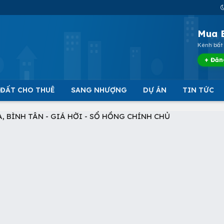
Mua 
Kênh bất 
+ Đăn
 ĐẤT CHO THUÊ
SANG NHƯỢNG
DỰ ÁN
TIN TỨC