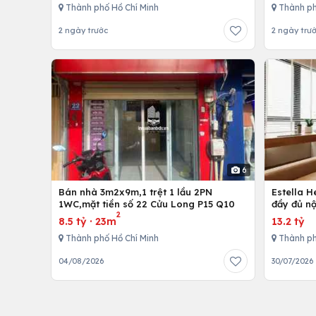
Thành phố Hồ Chí Minh
Thành ph
2 ngày trước
2 ngày trư
6
Bán nhà 3m2x9m,1 trệt 1 lầu 2PN
Estella 
1WC,mặt tiền số 22 Cửu Long P15 Q10
đầy đủ nộ
2
8.5 tỷ
·
23m
13.2 tỷ
Thành phố Hồ Chí Minh
Thành ph
04/08/2026
30/07/2026