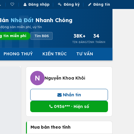
Đăng nhập
Đăng ký
Đăng tin
Bán
Nhà Đất
Nhanh Chóng
động sản miễn phí, uy tín
38K+
34
g tin miễn phí
Tìm BĐS
TIN ĐĂNG
TỈNH THÀNH
PHONG THUỶ
KIẾN TRÚC
TƯ VẤN
N
Nguyễn Khoa Khôi
Nhắn tin
0936*** · Hiện số
Mua bán theo tỉnh