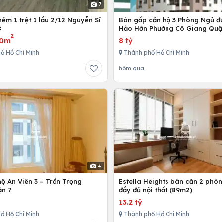
7
ẻm 1 trệt 1 lầu 2/12 Nguyễn Sĩ
Bán gấp căn hộ 3 Phòng Ngủ đ
8
Hảo Hớn Phường Cô Giang Quậ
2
80m
8 tỷ
ố Hồ Chí Minh
Thành phố Hồ Chí Minh
hôm qua
4
ộ An Viên 3 – Trần Trọng
Estella Heights bán căn 2 phò
ận 7
đầy đủ nội thất (89m2)
13.2 tỷ
ố Hồ Chí Minh
Thành phố Hồ Chí Minh