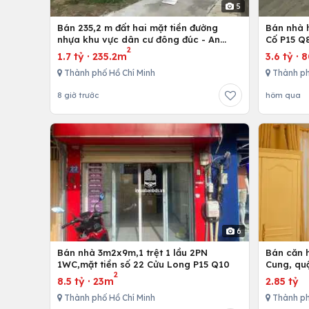
5
Bán 235,2 m đất hai mặt tiền đường
Bán nhà h
nhựa khu vực dân cư đông đúc - An
Cố P15 Q
2
nhứt-Long Điền - Bà Rịa
1.7 tỷ
·
235.2m
3.6 tỷ
·
Thành phố Hồ Chí Minh
Thành ph
8 giờ trước
hôm qua
6
Bán nhà 3m2x9m,1 trệt 1 lầu 2PN
Bán căn h
1WC,mặt tiền số 22 Cửu Long P15 Q10
Cung, qu
2
8.5 tỷ
·
23m
2.85 tỷ
Thành phố Hồ Chí Minh
Thành ph