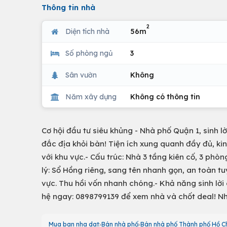
Thông tin nhà
2
Diện tích nhà
56m
Số phòng ngủ
3
Sân vườn
Không
Năm xây dựng
Không có thông tin
Cơ hội đầu tư siêu khủng - Nhà phố Quận 1, sinh lời
đắc địa khỏi bàn! Tiện ích xung quanh đầy đủ, kin
với khu vực.- Cấu trúc: Nhà 3 tầng kiên cố, 3 phò
lý: Sổ Hồng riêng, sang tên nhanh gọn, an toàn tuyệ
vực. Thu hồi vốn nhanh chóng.- Khả năng sinh lời 
hệ ngay: 0898799139 để xem nhà và chốt deal! Nh
Mua ban nha dat
Bán nhà phố
Bán nhà phố Thành phố Hồ Ch