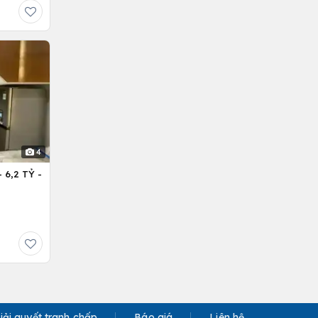
4
6,2 TỶ -
iải quyết tranh chấp
Báo giá
Liên hệ