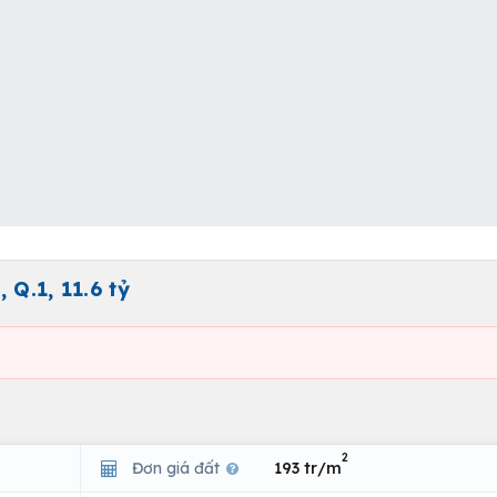
 Q.1, 11.6 tỷ
2
Đơn giá đất
193 tr/m