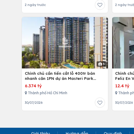
2 ngày trước
2 ngày trư
3
Chính chủ cần tiền cắt lỗ 400tr bán
Chính ch
nhanh căn 1PN dự án Masteri Park
Feliz En 
Place
cấp
6.374 tỷ
12.4 tỷ
Thành phố Hồ Chí Minh
Thành ph
30/07/2026
30/07/2026
Giới thiệu
Hướng dẫn
Quy định