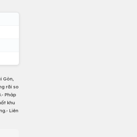
ài Gòn,
ng rãi so
ở.- Pháp
hất khu
ng.- Liên