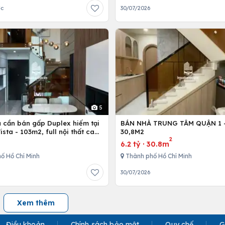
ớc
30/07/2026
5
ủ cần bán gấp Duplex hiếm tại
BÁN NHÀ TRUNG TÂM QUẬN 1 - 
Vista - 103m2, full nội thất cao
30,8M2
2
6.2 tỷ
·
30.8m
ố Hồ Chí Minh
Thành phố Hồ Chí Minh
30/07/2026
Xem thêm
Điều khoản
Chính sách bảo mật
Quy chế
G