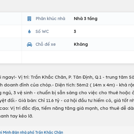
Phân khúc nhà
Nhà 3 tầng
Số WC
3
Chỗ để xe
Không
 ngay!- Vị trí: Trần Khắc Chân, P. Tân Định, Q.1 - trung tâm S
h doanh đỉnh của chóp.- Diện tích: 56m2 ( 14m x 4m) - khá rộ
ng ngủ, 3 vệ sinh - chuẩn bị sẵn sàng cho việc cho thuê hoặc 
t đối.- Giá bán: Chỉ 11.6 tỷ - cơ hội đầu tư hiếm có, giá tốt n
cao: Vị trí đắc địa, tiềm năng tăng giá mạnh, cho thuê dễ dà
anh tay kẻo lỡ.
í Minh
Bán nhà phố Trần Khắc Chân