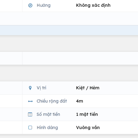
Hướng
Không xác định
Vị trí
Kiệt / Hẻm
Chiều rộng đất
4m
Số mặt tiền
1 mặt tiền
Hình dáng
Vuông vắn