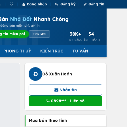
Đăng nhập
Đăng ký
Đăng tin
Bán
Nhà Đất
Nhanh Chóng
động sản miễn phí, uy tín
38K+
34
g tin miễn phí
Tìm BĐS
TIN ĐĂNG
TỈNH THÀNH
PHONG THUỶ
KIẾN TRÚC
TƯ VẤN
Đ
Đỗ Xuân Hoán
Nhắn tin
0898*** · Hiện số
Mua bán theo tỉnh