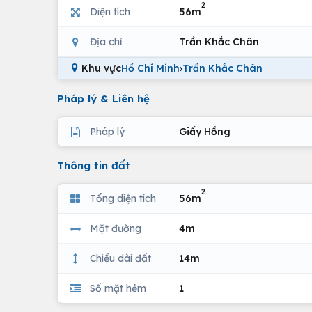
2
Diện tích
56m
Địa chỉ
Trần Khắc Chân
Khu vực
Hồ Chí Minh
›
Trần Khắc Chân
Pháp lý & Liên hệ
Pháp lý
Giấy Hồng
Thông tin đất
2
Tổng diện tích
56m
Mặt đường
4m
Chiều dài đất
14m
Số mặt hẻm
1