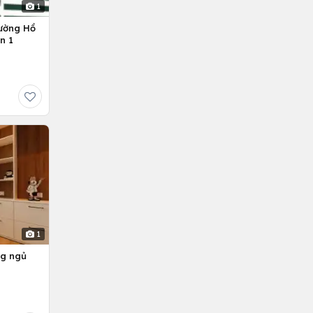
1
ường Hồ
n 1
1
ng ngủ