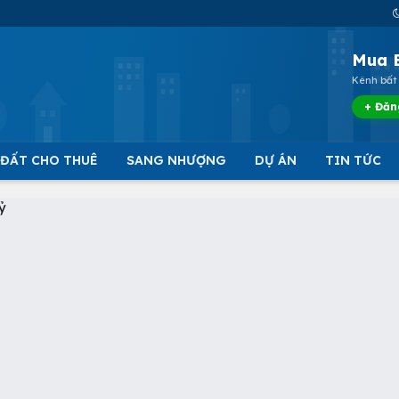
Mua 
Kênh bất 
+ Đăn
 ĐẤT CHO THUÊ
SANG NHƯỢNG
DỰ ÁN
TIN TỨC