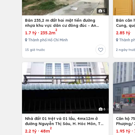
5
Bán 235,2 m đất hai mặt tiền đường
Bán căn h
nhựa khu vực dân cư đông đúc - An
Cung, qu
2
nhứt-Long Điền - Bà Rịa
1.7 tỷ
·
235.2m
2.85 tỷ
Thành phố Hồ Chí Minh
Thành ph
15 giờ trước
2 ngày trư
6
Nhà đất 01 trệt và 01 lầu, 4mx12m ở
Căn hộ 7
đường Nguyễn Thị Sáu, H. Hóc Môn, Tp.
Phượng/ 
2
Hồ Chí Minh
12,Tp. Hồ
2.2 tỷ
·
48m
1.95 tỷ
·