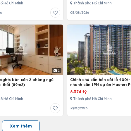
ố Hồ Chí Minh
Thành phố Hồ Chí Minh
ớc
05/08/2026
1
Heights bán căn 2 phòng ngủ
Chính chủ cần tiền cắt lỗ 400tr
i thất (89m2)
nhanh căn 1PN dự án Masteri P
Place
6.374 tỷ
ố Hồ Chí Minh
Thành phố Hồ Chí Minh
30/07/2026
Xem thêm