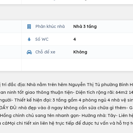
Phân khúc nhà
Nhà 3 tầng
Số WC
4
Chỗ để xe
Không
ị trí đắc địa: Nhà nằm trên hẽm Nguyễn Thị Tú phường Bình 
n ninh tốt giao thông thuận tiện- Diện tích rộng rãi: 64m2 
người- Thiết kế hiện đại: 3 tầng gồm 4 phòng ngủ 4 nhà vệ si
 ĐẦY ĐỦ: nhà đẹp vào ở ngay không cần sửa chữa gì thêm- 
 Hồng chính chủ sang tên nhanh gọn- Hướng nhà: Tây- Liên h
Mọi chi tiết xin liên hệ trực tiếp để được tư vấn và hỗ trợ t