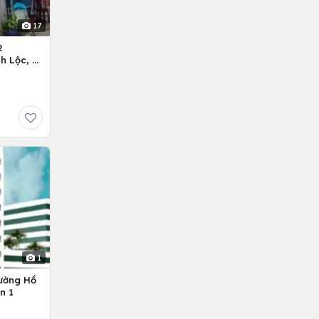
17
2
h Lộc, H.
1
ường Hồ
n 1