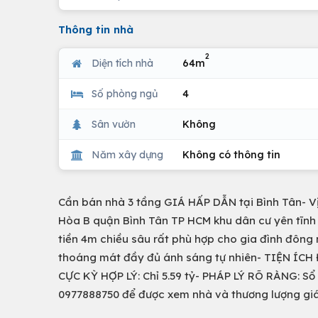
Thông tin nhà
2
Diện tích nhà
64m
Số phòng ngủ
4
Sân vườn
Không
Năm xây dựng
Không có thông tin
Cần bán nhà 3 tầng GIÁ HẤP DẪN tại Bình Tân- V
Hòa B quận Bình Tân TP HCM khu dân cư yên tĩnh a
tiền 4m chiều sâu rất phù hợp cho gia đình đông 
thoáng mát đầy đủ ánh sáng tự nhiên- TIỆN ÍCH
CỰC KỲ HỢP LÝ: Chỉ 5.59 tỷ- PHÁP LÝ RÕ RÀNG: Sổ
0977888750 để được xem nhà và thương lượng giá cả