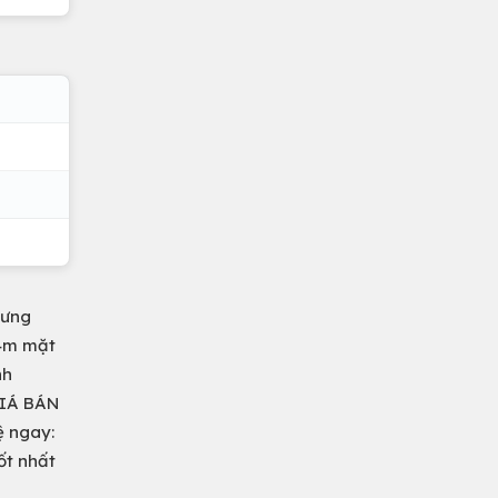
Hưng
14m mặt
nh
GIÁ BÁN
ệ ngay:
ốt nhất