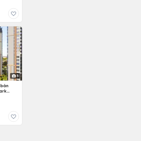
3
 bán
ark