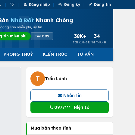
Đăng nhập
Đăng ký
Đăng tin
Bán
Nhà Đất
Nhanh Chóng
động sản miễn phí, uy tín
38K+
34
g tin miễn phí
Tìm BĐS
TIN ĐĂNG
TỈNH THÀNH
PHONG THUỶ
KIẾN TRÚC
TƯ VẤN
T
Trần Lành
Nhắn tin
0977*** · Hiện số
Mua bán theo tỉnh