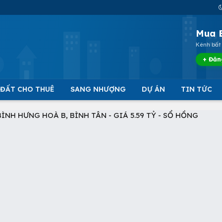
Mua 
Kênh bất 
+ Đăn
 ĐẤT CHO THUÊ
SANG NHƯỢNG
DỰ ÁN
TIN TỨC