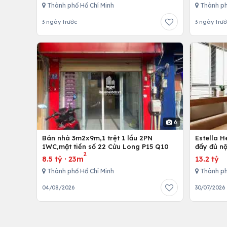
Thành phố Hồ Chí Minh
Thành ph
3 ngày trước
3 ngày trư
6
Bán nhà 3m2x9m,1 trệt 1 lầu 2PN
Estella 
1WC,mặt tiền số 22 Cửu Long P15 Q10
đầy đủ nộ
2
8.5 tỷ
·
23m
13.2 tỷ
Thành phố Hồ Chí Minh
Thành ph
04/08/2026
30/07/2026