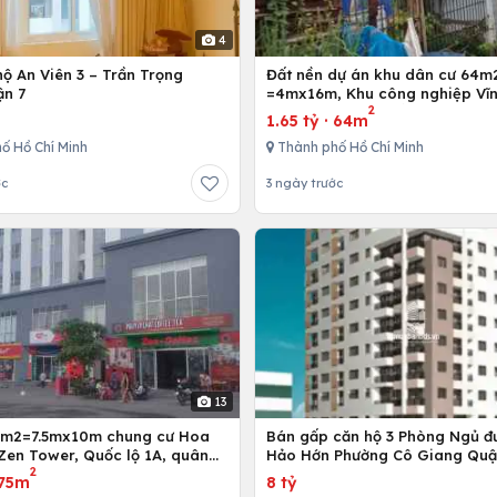
4
ộ An Viên 3 – Trần Trọng
Đất nền dự án khu dân cư 64m
ận 7
=4mx16m, Khu công nghiệp Vĩn
2
Bình Chánh, Tp. Hồ Chí Minh
1.65 tỷ
·
64m
ố Hồ Chí Minh
Thành phố Hồ Chí Minh
ớc
3 ngày trước
13
5m2=7.5mx10m chung cư Hoa
Bán gấp căn hộ 3 Phòng Ngủ đ
Zen Tower, Quốc lộ 1A, quân
Hảo Hớn Phường Cô Giang Quậ
2
 Chí Minh, Việt Nam
75m
8 tỷ