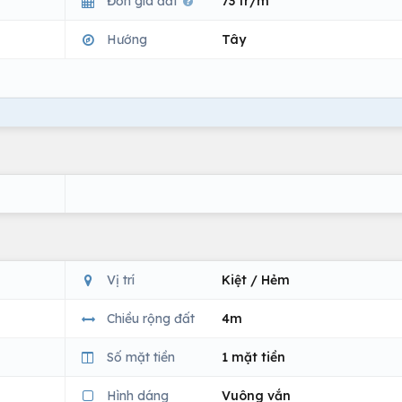
Đơn giá đất
73 tr/m
Hướng
Tây
Vị trí
Kiệt / Hẻm
Chiều rộng đất
4m
Số mặt tiền
1 mặt tiền
Hình dáng
Vuông vắn