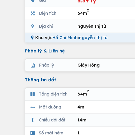
5.59 tỷ
Giá
2
Diện tích
64m
Địa chỉ
nguyễn thị tú
Khu vực
Hồ Chí Minh
›
nguyễn thị tú
Pháp lý & Liên hệ
Pháp lý
Giấy Hồng
Thông tin đất
2
Tổng diện tích
64m
Mặt đường
4m
Chiều dài đất
14m
Số mặt hẻm
1