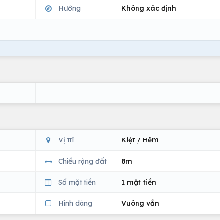
Hướng
Không xác định
Vị trí
Kiệt / Hẻm
Chiều rộng đất
8m
Số mặt tiền
1 mặt tiền
Hình dáng
Vuông vắn