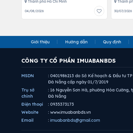
Thành phố Hồ Chí Minh
Thành ph
04/08/2026
30/07/2026
Giới thiệu
Hướng dẫn
Quy định
CÔNG TY CỔ PHẦN IMUABANBDS
MSDN
: 0401986213 do Sở Kế hoạch & Đầu tư TP
Đà Nẵng cấp ngày 01/7/2019
Trụ sở
: 16 Nguyễn Sơn Hà, phường Hòa Cường, t
chính
Đà Nẵng
Điện thoại
: 0935373173
Website
: www.imuabanbds.vn
Email
:
imuabanbds@gmail.com