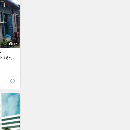
17
2
h Lộc, H.