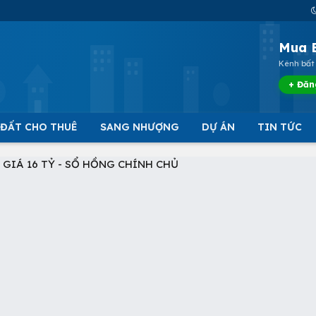
Mua 
Kênh bất 
+ Đăn
 ĐẤT CHO THUÊ
SANG NHƯỢNG
DỰ ÁN
TIN TỨC