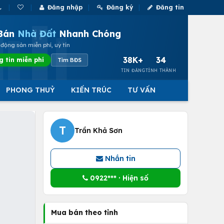
Đăng nhập
Đăng ký
Đăng tin
Bán
Nhà Đất
Nhanh Chóng
động sản miễn phí, uy tín
38K+
34
g tin miễn phí
Tìm BĐS
TIN ĐĂNG
TỈNH THÀNH
PHONG THUỶ
KIẾN TRÚC
TƯ VẤN
T
Trần Khả Sơn
Nhắn tin
0922*** · Hiện số
Mua bán theo tỉnh