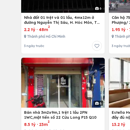
6
Nhà đất 01 trệt và 01 lầu, 4mx12m ở
Căn hộ 7
đường Nguyễn Thị Sáu, H. Hóc Môn, Tp.
Phượng/ 
2
Hồ Chí Minh
12,Tp. Hồ
2.2 tỷ
·
48m
1.95 tỷ
·
Thành phố Hồ Chí Minh
Thành ph
3 ngày trước
3 ngày trư
6
Bán nhà 3m2x9m,1 trệt 1 lầu 2PN
Estella 
1WC,mặt tiền số 22 Cửu Long P15 Q10
đầy đủ nộ
2
8.5 tỷ
·
23m
13.2 tỷ