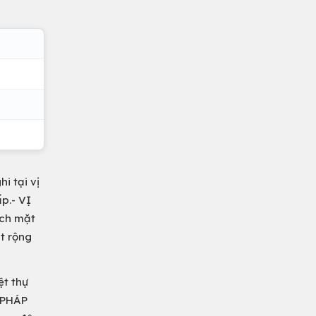
i tại vị
p.- VỊ
ách mặt
t rộng
ệt thự
- PHÁP