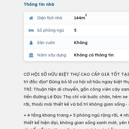
Thông tin nhà
2
Diện tích nhà
144m
Số phòng ngủ
5
Sân vườn
Không
Năm xây dựng
Không có thông tin
CƠ HỘI SỞ HỮU BIỆT THỰ CAO CẤP GIÁ TỐT TẠI GÒ 
trí đắc địa? Đừng bỏ lỡ cơ hội sở hữu ngay biệt t
TRÍ: Thuận tiện di chuyển, gần công viên cây xan
tiền đường Lê Đức Thọ chỉ vài bước chân, hẻm xe 
rãi, thoải mái thiết kế và bố trí không gian sống
+ 4 tầng khang trang.+ 5 phòng ngủ rộng rãi, 4 nhà 
thiết kế hiện đại, không gian sống xanh mát, yên 