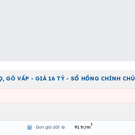
Ọ, GÒ VẤP - GIÁ 16 TỶ - SỔ HỒNG CHÍNH CHỦ
2
Đơn giá đất
91 tr/m