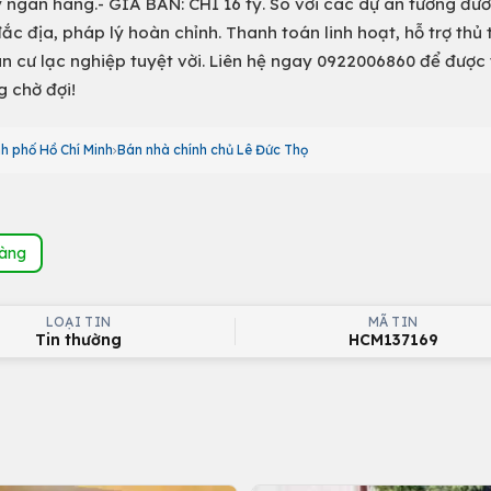
y ngân hàng.- GIÁ BÁN: CHỈ 16 tỷ. So với các dự án tương đư
đắc địa, pháp lý hoàn chỉnh. Thanh toán linh hoạt, hỗ trợ thủ 
n cư lạc nghiệp tuyệt vời. Liên hệ ngay 0922006860 để được
g chờ đợi!
h phố Hồ Chí Minh
Bán nhà chính chủ Lê Đức Thọ
hàng
LOẠI TIN
MÃ TIN
Tin thường
HCM137169