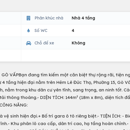
Phân khúc nhà
Nhà 4 tầng
Số WC
4
Chỗ để xe
Không
VẤPBạn đang tìm kiếm một căn biệt thự rộng rãi, tiện ngh
hự 4 tầng hiện đại nằm trên Hẻm Lê Đức Thọ, Phường 15, Gò Vấ
h, nằm trong khu dân cư yên tĩnh, sang trọng, an ninh tốt. C
tải thông thoáng.- DIỆN TÍCH: 144m² (18m x 8m), diện tích đấ
.- CÔNG NĂNG:
vệ sinh hiện đại.+ Bố trí gara ô tô riêng biệt.- TIỆN ÍCH: - Bi
tĩnh.- Khu phân lô cao cấp, dân trí cao, hạ tầng hoàn chỉnh.