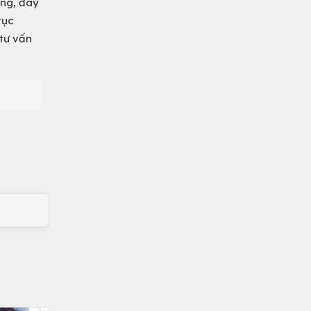
ơng, đây
tục
 tư vấn