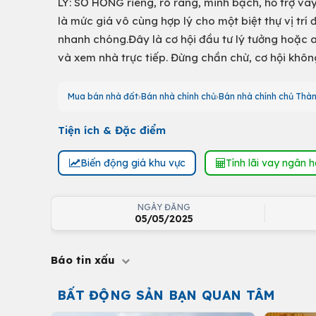
LÝ: SỔ HỒNG riêng, rõ ràng, minh bạch, hỗ trợ va
là mức giá vô cùng hợp lý cho một biệt thự vị trí 
nhanh chóng.Đây là cơ hội đầu tư lý tưởng hoặc a
và xem nhà trực tiếp. Đừng chần chừ, cơ hội khôn
Mua bán nhà đất
Bán nhà chính chủ
Bán nhà chính chủ Thàn
Tiện ích & Đặc điểm
Biến động giá khu vực
Tính lãi vay ngân 
NGÀY ĐĂNG
05/05/2025
Báo tin xấu
BẤT ĐỘNG SẢN BẠN QUAN TÂM