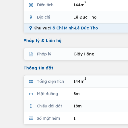
2
Diện tích
144m
Địa chỉ
Lê Đức Thọ
Khu vực
Hồ Chí Minh
›
Lê Đức Thọ
Pháp lý & Liên hệ
Pháp lý
Giấy Hồng
Thông tin đất
2
Tổng diện tích
144m
Mặt đường
8m
Chiều dài đất
18m
Số mặt hẻm
1