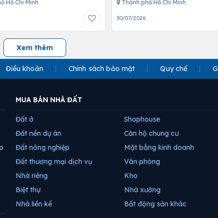
ố Hồ Chí Minh
Thành phố Hồ Chí Minh
30/07/2026
Xem thêm
Điều khoản
Chính sách bảo mật
Quy chế
G
MUA BÁN NHÀ ĐẤT
Đất ở
Shophouse
Đất nền dự án
Căn hộ chung cư
p
Đất nông nghiệp
Mặt bằng kinh doanh
Đất thương mại dịch vụ
Văn phòng
Nhà riêng
Kho
Biệt thự
Nhà xưởng
Nhà liền kề
Bất động sản khác