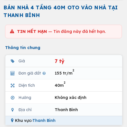
BÁN NHÀ 4 TẦNG 40M OTO VÀO NHÀ TẠI
THANH BÌNH
TIN HẾT HẠN
— Tin đăng này đã hết hạn.
Thông tin chung
7 tỷ
Giá
2
Đơn giá đất
155 tr/m
2
Diện tích
40m
Hướng
Không xác định
Địa chỉ
Thanh Bình
Khu vực
›
Thanh Bình