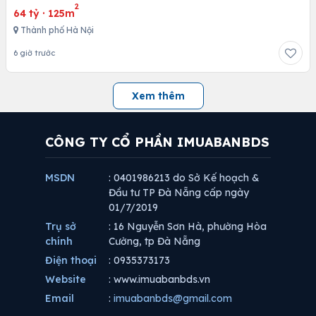
2
64 tỷ
·
125m
Thành phố Hà Nội
6 giờ trước
Xem thêm
CÔNG TY CỔ PHẦN IMUABANBDS
MSDN
: 0401986213 do Sở Kế hoạch &
Đầu tư TP Đà Nẵng cấp ngày
01/7/2019
Trụ sở
: 16 Nguyễn Sơn Hà, phường Hòa
chính
Cường, tp Đà Nẵng
Điện thoại
: 0935373173
Website
: www.imuabanbds.vn
Email
:
imuabanbds@gmail.com