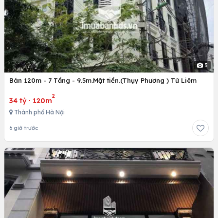
5
Bán 120m - 7 Tầng - 9.5m.Mặt tiền.(Thụy Phương ) Từ Liêm
2
34 tỷ
·
120m
Thành phố Hà Nội
6 giờ trước