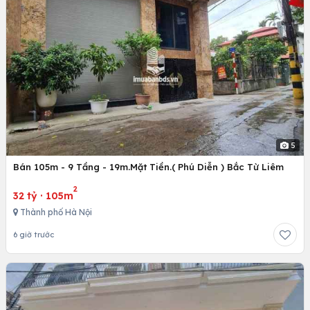
5
Bán 105m - 9 Tầng - 19m.Mặt Tiền.( Phú Diễn ) Bắc Từ Liêm
2
32 tỷ
·
105m
Thành phố Hà Nội
6 giờ trước