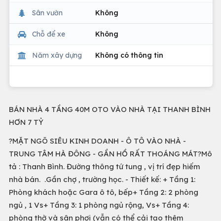
Sân vườn
Không
Chỗ để xe
Không
Năm xây dựng
Không có thông tin
BÁN NHÀ 4 TẦNG 40M OTO VÀO NHÀ TẠI THANH BÌNH
HƠN 7 TỶ
?MẶT NGÕ SIÊU KINH DOANH - Ô TÔ VÀO NHÀ -
TRUNG TÂM HÀ ĐÔNG - GẦN HỒ RẤT THOÁNG MÁT?Mô
tả : Thanh Bình. Đường thông tứ tung , vị trí đẹp hiếm
nhà bán. .Gần chợ , trường học. - Thiết kế: + Tầng 1:
Phòng khách hoặc Gara ô tô, bếp+ Tầng 2: 2 phòng
ngủ , 1 Vs+ Tầng 3: 1 phòng ngủ rộng, Vs+ Tầng 4:
phòng thờ và sân phơi (vẫn có thể cải tạo thêm