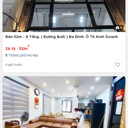
4
Bán 52m - 8 Tầng. ( Đường Bưởi ) Ba Đình. Ô Tô Kinh Doanh
2
26 tỷ
·
52m
Thành phố Hà Nội
6 giờ trước