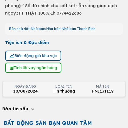
phòng)✅ Sổ đỏ chính chủ. cất két sẵn sàng giao dịch
ngay.(TT THẬT 100%)Lh 0774422686
Bán nhà đất
Nhà bán
Nhà bán
Nhà bán Thanh Bình
Tiện ích & Đặc điểm
Biến động giá khu vực
Tính lãi vay ngân hàng
NGÀY ĐĂNG
LOẠI TIN
MÃ TIN
10/08/2024
Tin thường
HNI131119
Báo tin xấu
BẤT ĐỘNG SẢN BẠN QUAN TÂM