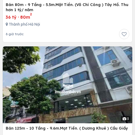
Bán 80m - 9 Tầng - 5.5m.Mặt Tiền. (Võ Chí Công ) Tây Hồ. Thu
hơn 1 tỷ/ năm
2
36 tỷ
·
80m
Thành phố Hà Nội
6 giờ trước
3
Bán 125m - 10 Tầng - 9.6m.Mạt Tiền. ( Dương Khuê ) Cầu Giấy