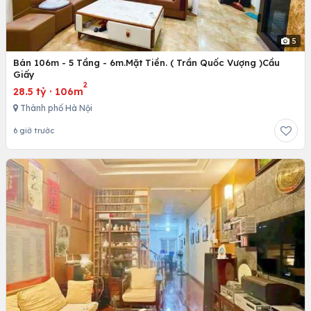
5
Bán 106m - 5 Tầng - 6m.Mặt Tiền. ( Trần Quốc Vượng )Cầu
Giấy
2
28.5 tỷ
·
106m
Thành phố Hà Nội
6 giờ trước