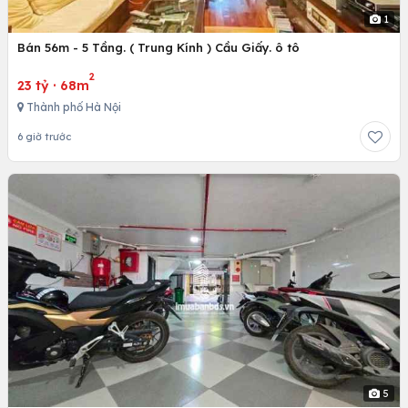
1
Bán 56m - 5 Tầng. ( Trung Kính ) Cầu Giấy. ô tô
2
23 tỷ
·
68m
Thành phố Hà Nội
6 giờ trước
5