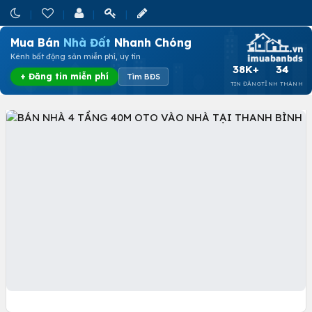
Mua Bán
Nhà Đất
Nhanh Chóng
Kênh bất động sản miễn phí, uy tín
38K+
34
+ Đăng tin miễn phí
Tìm BĐS
TIN ĐĂNG
TỈNH THÀNH