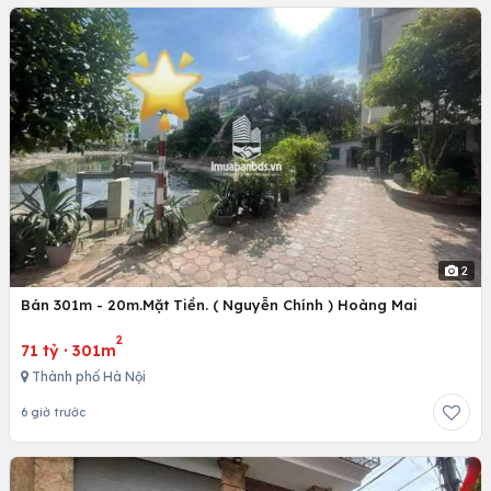
2
Bán 301m - 20m.Mặt Tiền. ( Nguyễn Chính ) Hoàng Mai
2
71 tỷ
·
301m
Thành phố Hà Nội
6 giờ trước