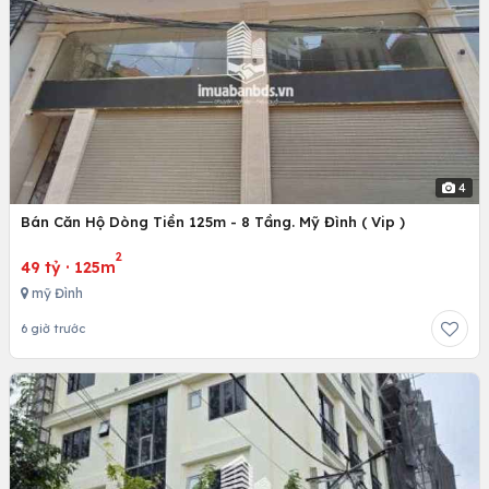
4
Bán Căn Hộ Dòng Tiền 125m - 8 Tầng. Mỹ Đình ( Vip )
2
49 tỷ
·
125m
mỹ Đình
6 giờ trước