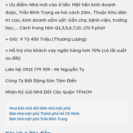
+ Ưu điểm: Nhà mới vào ở liền. Mặt tiền kinh doanh
được, Trần Bình Trọng xe hơi cách 20m.. Thuộc Khu dân
trí cao, kinh doanh sầm uất. Gần chợ, bệnh viện, trường
học,.... Cách trung tâm Q1,3,5,6,7,10…Chỉ 5 phút
+ Giá : 9 Tỷ 450 Triệu (Thương Lượng)
+ Hỗ trợ cho khách vay ngân hàng hơn 70% (có lãi suất
ưu đãi)
Liên hệ: 0915 779 959 - Mr Nguyễn Ty
Công Ty Bất Động Sản Tâm Điền
Nhận Ký Gửi Nhà Đất Các Quận TP.HCM
Mua bán nhà đất
Bán nhà mặt phố
Bán nhà mặt phố Thành phố Hồ Chí Minh
Bán nhà mặt phố Trần Bình Trọng