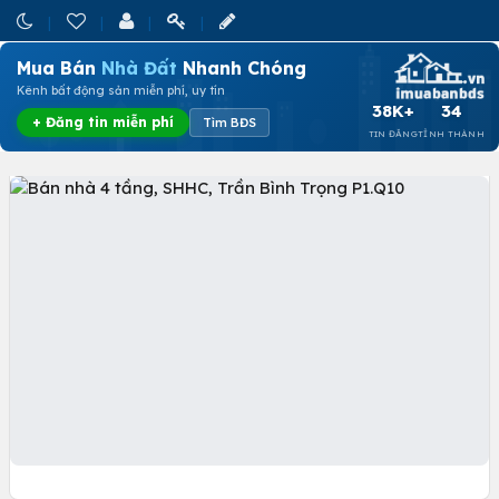
Mua Bán
Nhà Đất
Nhanh Chóng
Kênh bất động sản miễn phí, uy tín
38K+
34
+ Đăng tin miễn phí
Tìm BĐS
TIN ĐĂNG
TỈNH THÀNH