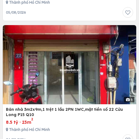
Thành phố Hồ Chí Minh
05/08/2026
6
Bán nhà 3m2x9m,1 trệt 1 lầu 2PN 1WC,mặt tiền số 22 Cửu
Long P15 Q10
2
8.5 tỷ
·
23m
Thành phố Hồ Chí Minh