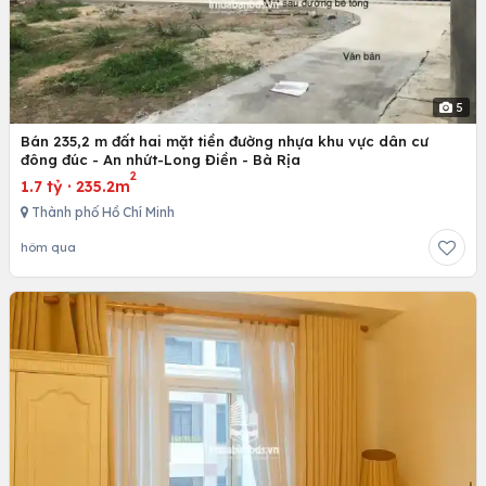
5
Bán 235,2 m đất hai mặt tiền đường nhựa khu vực dân cư
đông đúc - An nhứt-Long Điền - Bà Rịa
2
1.7 tỷ
·
235.2m
Thành phố Hồ Chí Minh
hôm qua