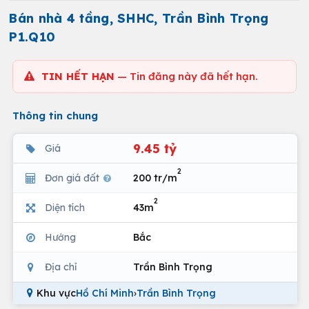
Bán nhà 4 tầng, SHHC, Trần Bình Trọng
P1.Q10
TIN HẾT HẠN
— Tin đăng này đã hết hạn.
Thông tin chung
9.45 tỷ
Giá
2
Đơn giá đất
200 tr/m
2
Diện tích
43m
Hướng
Bắc
Địa chỉ
Trần Bình Trọng
Khu vực
Hồ Chí Minh
›
Trần Bình Trọng