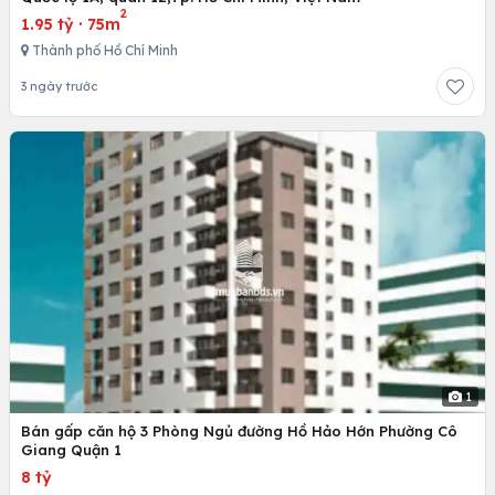
2
1.95 tỷ
·
75m
Thành phố Hồ Chí Minh
3 ngày trước
1
Bán gấp căn hộ 3 Phòng Ngủ đường Hồ Hảo Hớn Phường Cô
Giang Quận 1
8 tỷ