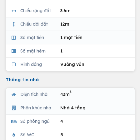
Chiều rộng đất
3.6m
Chiều dài đất
12m
Số mặt tiền
1 mặt tiền
Số mặt hẻm
1
Hình dáng
Vuông vắn
Thông tin nhà
2
Diện tích nhà
43m
Phân khúc nhà
Nhà 4 tầng
Số phòng ngủ
4
Số WC
5