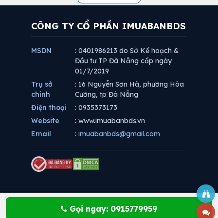
CÔNG TY CỔ PHẦN IMUABANBDS
MSDN
: 0401986213 do Sở Kế hoạch &
Đầu tư TP Đà Nẵng cấp ngày
01/7/2019
Trụ sở
: 16 Nguyễn Sơn Hà, phường Hòa
chính
Cường, tp Đà Nẵng
Điện thoại
: 0935373173
Website
: www.imuabanbds.vn
Email
:
imuabanbds@gmail.com
Gọi ngay: 0915779959