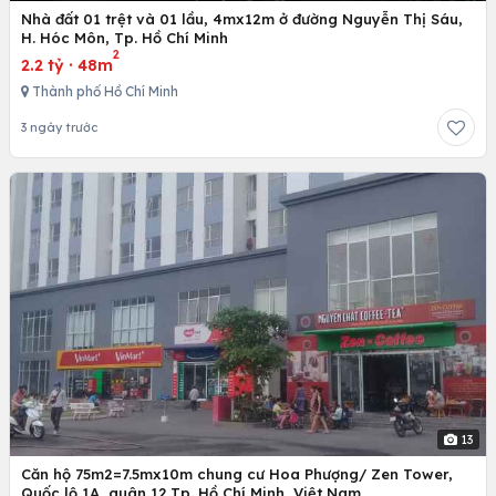
Nhà đất 01 trệt và 01 lầu, 4mx12m ở đường Nguyễn Thị Sáu,
H. Hóc Môn, Tp. Hồ Chí Minh
2
2.2 tỷ
·
48m
Thành phố Hồ Chí Minh
3 ngày trước
13
Căn hộ 75m2=7.5mx10m chung cư Hoa Phượng/ Zen Tower,
Quốc lộ 1A, quân 12,Tp. Hồ Chí Minh, Việt Nam