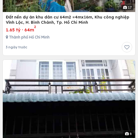
17
Đất nền dự án khu dân cư 64m2 =4mx16m, Khu công nghiệp
Vĩnh Lộc, H. Bình Chánh, Tp. Hồ Chí Minh
2
1.65 tỷ
·
64m
Thành phố Hồ Chí Minh
3 ngày trước
6