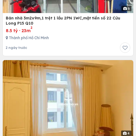
6
Bán nhà 3m2x9m,1 trệt 1 lầu 2PN 1WC,mặt tiền số 22 Cửu
Long P15 Q10
2
8.5 tỷ
·
23m
Thành phố Hồ Chí Minh
2 ngày trước
4