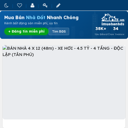
Mua Bán
Nhà Đất
Nhanh Chóng
Kênh bất động sản miễn phí, uy tín
38K+
34
+ Đăng tin miễn phí
Tìm BĐS
TIN ĐĂNG
TỈNH THÀNH