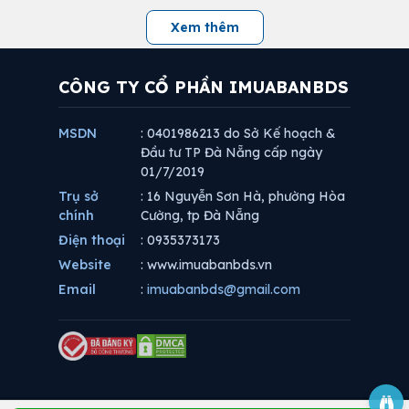
Xem thêm
CÔNG TY CỔ PHẦN IMUABANBDS
MSDN
: 0401986213 do Sở Kế hoạch &
Đầu tư TP Đà Nẵng cấp ngày
01/7/2019
Trụ sở
: 16 Nguyễn Sơn Hà, phường Hòa
chính
Cường, tp Đà Nẵng
Điện thoại
: 0935373173
Website
: www.imuabanbds.vn
Email
:
imuabanbds@gmail.com