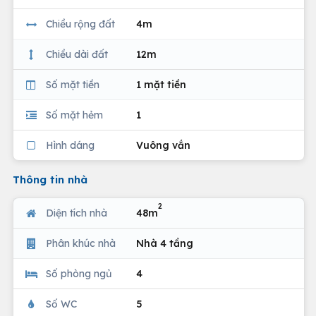
Chiều rộng đất
4m
Chiều dài đất
12m
Số mặt tiền
1 mặt tiền
Số mặt hẻm
1
Hình dáng
Vuông vắn
Thông tin nhà
2
Diện tích nhà
48m
Phân khúc nhà
Nhà 4 tầng
Số phòng ngủ
4
Số WC
5