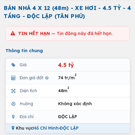
BÁN NHÀ 4 X 12 (48m) - XE HƠI - 4.5 TỶ - 4
TẦNG - ĐỘC LẬP (TÂN PHÚ)
TIN HẾT HẠN
— Tin đăng này đã hết hạn.
Thông tin chung
4.5 tỷ
Giá
2
Đơn giá đất
74 tr/m
2
Diện tích
48m
Hướng
Không xác định
Địa chỉ
ĐỘC LẬP
Khu vực
Hồ Chí Minh
›
ĐỘC LẬP