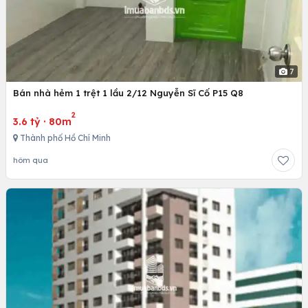
7
Bán nhà hẻm 1 trệt 1 lầu 2/12 Nguyễn Sĩ Cố P15 Q8
2
3.6 tỷ
·
80m
Thành phố Hồ Chí Minh
hôm qua