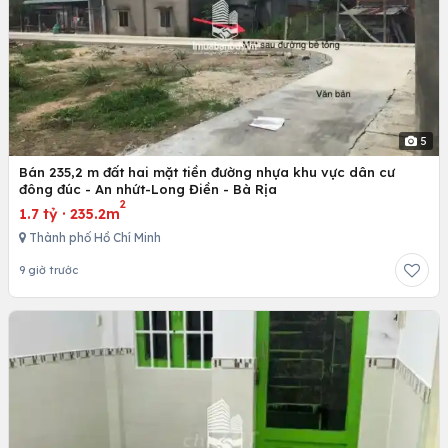
5
Bán 235,2 m đất hai mặt tiền đường nhựa khu vực dân cư
đông đúc - An nhứt-Long Điền - Bà Rịa
2
1.7 tỷ
·
235.2m
Thành phố Hồ Chí Minh
9 giờ trước