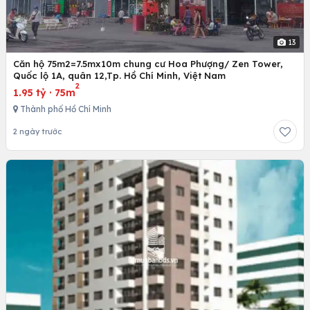
13
Căn hộ 75m2=7.5mx10m chung cư Hoa Phượng/ Zen Tower,
Quốc lộ 1A, quân 12,Tp. Hồ Chí Minh, Việt Nam
2
1.95 tỷ
·
75m
Thành phố Hồ Chí Minh
2 ngày trước