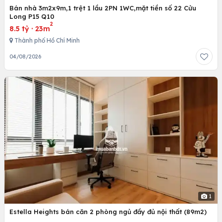
Bán nhà 3m2x9m,1 trệt 1 lầu 2PN 1WC,mặt tiền số 22 Cửu
Long P15 Q10
2
8.5 tỷ
·
23m
Thành phố Hồ Chí Minh
04/08/2026
1
Estella Heights bán căn 2 phòng ngủ đầy đủ nội thất (89m2)