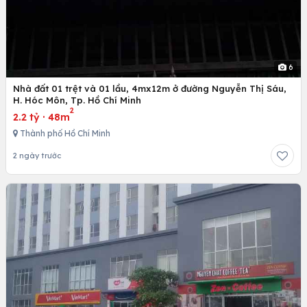
6
Nhà đất 01 trệt và 01 lầu, 4mx12m ở đường Nguyễn Thị Sáu,
H. Hóc Môn, Tp. Hồ Chí Minh
2
2.2 tỷ
·
48m
Thành phố Hồ Chí Minh
2 ngày trước