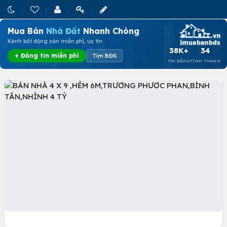
Mua Bán
Nhà Đất
Nhanh Chóng
Kênh bất động sản miễn phí, uy tín
38K+
34
+ Đăng tin miễn phí
Tìm BĐS
TIN ĐĂNG
TỈNH THÀNH