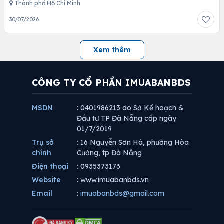
Thành phố Hồ Chí Minh
30/07/2026
Xem thêm
CÔNG TY CỔ PHẦN IMUABANBDS
MSDN
: 0401986213 do Sở Kế hoạch &
Đầu tư TP Đà Nẵng cấp ngày
01/7/2019
Trụ sở
: 16 Nguyễn Sơn Hà, phường Hòa
chính
Cường, tp Đà Nẵng
Điện thoại
: 0935373173
Website
: www.imuabanbds.vn
Email
:
imuabanbds@gmail.com