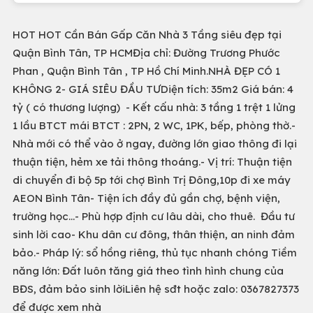
HOT HOT Cần Bán Gấp Căn Nhà 3 Tầng siêu đẹp tại
Quận Bình Tân, TP HCMĐịa chỉ: Đường Trương Phước
Phan , Quận Bình Tân , TP Hồ Chí Minh.NHÀ ĐẸP CÓ 1
KHÔNG 2- GIÁ SIÊU ĐẦU TƯDiện tích: 35m2 Giá bán: 4
tỷ ( có thương lượng) - Kết cấu nhà: 3 tầng 1 trệt 1 lửng
1 lầu BTCT mái BTCT : 2PN, 2 WC, 1PK, bếp, phòng thờ.-
Nhà mới có thể vào ở ngay, đường lớn giao thông đi lại
thuận tiện, hẻm xe tải thông thoáng.- Vị trí: Thuận tiện
di chuyển đi bộ 5p tới chợ Bình Trị Đông,10p đi xe máy
AEON Bình Tân- Tiện ích đầy đủ gần chợ, bệnh viện,
trường học…- Phù hợp định cư lâu dài, cho thuê. Đầu tư
sinh lời cao- Khu dân cư đông, thân thiện, an ninh đảm
bảo.- Pháp lý: sổ hồng riêng, thủ tục nhanh chóng Tiềm
năng lớn: Đất luôn tăng giá theo tình hình chung của
BĐS, đảm bảo sinh lờiLiên hệ sđt hoặc zalo: 0367827373
để được xem nhà