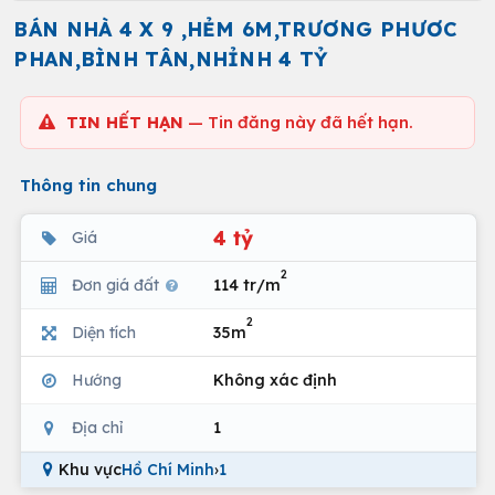
BÁN NHÀ 4 X 9 ,HẺM 6M,TRƯƠNG PHƯƠC
PHAN,BÌNH TÂN,NHỈNH 4 TỶ
TIN HẾT HẠN
— Tin đăng này đã hết hạn.
Thông tin chung
4 tỷ
Giá
2
Đơn giá đất
114 tr/m
2
Diện tích
35m
Hướng
Không xác định
Địa chỉ
1
Khu vực
Hồ Chí Minh
›
1