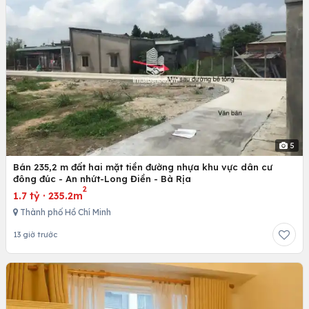
5
Bán 235,2 m đất hai mặt tiền đường nhựa khu vực dân cư
đông đúc - An nhứt-Long Điền - Bà Rịa
2
1.7 tỷ
·
235.2m
Thành phố Hồ Chí Minh
13 giờ trước