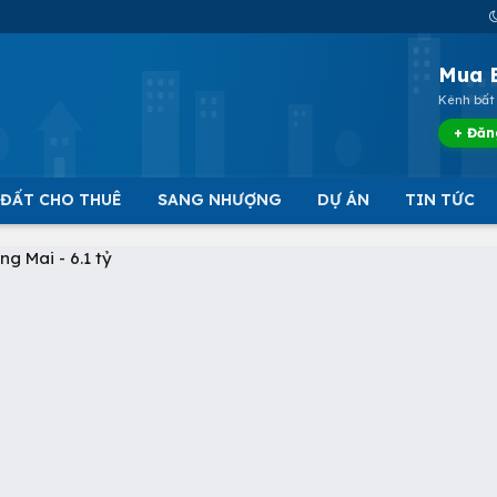
Mua 
Kênh bất 
+ Đăn
 ĐẤT CHO THUÊ
SANG NHƯỢNG
DỰ ÁN
TIN TỨC