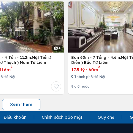
4
- 4 Tần - 11.2m.Mặt Tiền.(
Bán 60m - 7 Tầng - 4.6m.Mặt Ti
ơ Thạch ) Nam Từ Liêm
Diễn ) Bắc Từ Liêm
2
2
116m
17.5 tỷ
·
60m
ố Hà Nội
Thành phố Hà Nội
8 giờ trước
Xem thêm
Điều khoản
Chính sách bảo mật
Quy chế
G