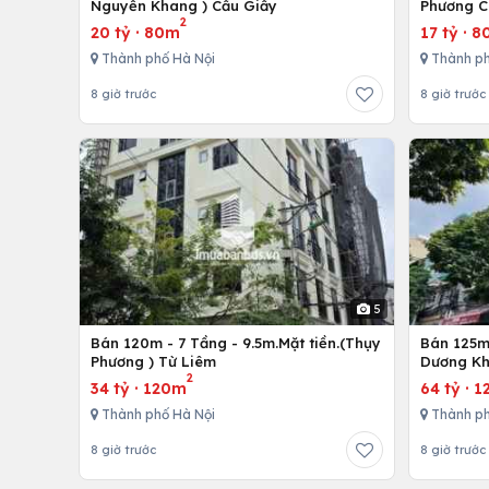
Nguyễn Khang ) Cầu Giấy
Phương C
2
20 tỷ
·
80m
17 tỷ
·
8
Thành phố Hà Nội
Thành ph
8 giờ trước
8 giờ trước
5
Bán 120m - 7 Tầng - 9.5m.Mặt tiền.(Thụy
Bán 125m 
Phương ) Từ Liêm
Dương Kh
2
34 tỷ
·
120m
64 tỷ
·
1
Thành phố Hà Nội
Thành ph
8 giờ trước
8 giờ trước