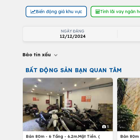
Biến động giá khu vực
Tính lãi vay ngân 
NGÀY ĐĂNG
12/12/2024
Báo tin xấu
BẤT ĐỘNG SẢN BẠN QUAN TÂM
5
Bán 80m - 6 Tầng - 6.2m.Mặt Tiền. (
Bán 80m -