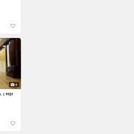
4
. ( Mặt