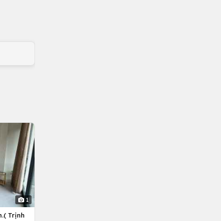
1
.( Trịnh