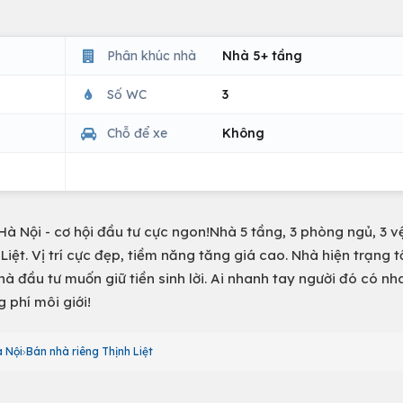
Phân khúc nhà
Nhà 5+ tầng
Số WC
3
Chỗ để xe
Không
à Nội - cơ hội đầu tư cực ngon!Nhà 5 tầng, 3 phòng ngủ, 3 vệ
iệt. Vị trí cực đẹp, tiềm năng tăng giá cao. Nhà hiện trạng t
nhà đầu tư muốn giữ tiền sinh lời. Ai nhanh tay người đó có nh
phí môi giới!
 Nội
Bán nhà riêng Thịnh Liệt