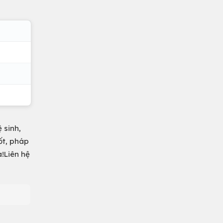
 sinh,
ốt, pháp
a!Liên hệ