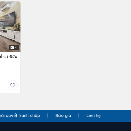
4
ền. ( Đức
iải quyết tranh chấp
Báo giá
Liên hệ