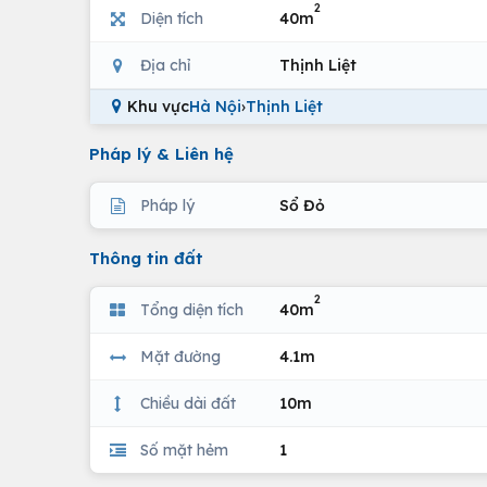
2
Diện tích
40m
Địa chỉ
Thịnh Liệt
Khu vực
Hà Nội
›
Thịnh Liệt
Pháp lý & Liên hệ
Pháp lý
Sổ Đỏ
Thông tin đất
2
Tổng diện tích
40m
Mặt đường
4.1m
Chiều dài đất
10m
Số mặt hẻm
1