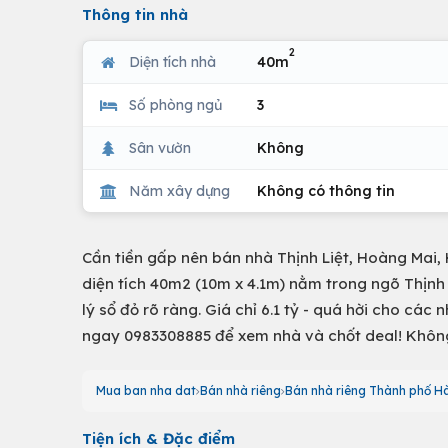
Thông tin nhà
2
Diện tích nhà
40m
Số phòng ngủ
3
Sân vườn
Không
Năm xây dựng
Không có thông tin
Cần tiền gấp nên bán nhà Thịnh Liệt, Hoàng Mai, H
diện tích 40m2 (10m x 4.1m) nằm trong ngõ Thịnh L
lý sổ đỏ rõ ràng. Giá chỉ 6.1 tỷ - quá hời cho các 
ngay 0983308885 để xem nhà và chốt deal! Không 
Mua ban nha dat
Bán nhà riêng
Bán nhà riêng Thành phố Hà
Tiện ích & Đặc điểm