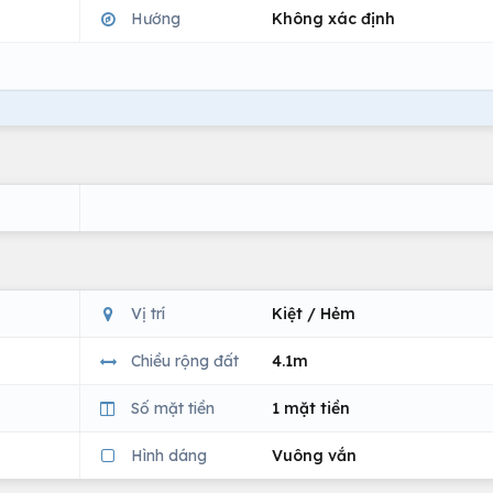
Hướng
Không xác định
Vị trí
Kiệt / Hẻm
Chiều rộng đất
4.1m
Số mặt tiền
1 mặt tiền
Hình dáng
Vuông vắn