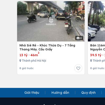
4
Nhà Siê Rẻ - Khúc Thừa Dụ - 7 Tầng
Bán 116m 
Thang Máy. Cầu Giấy
Nguyễn C
2
13 tỷ
·
46m
39.5 tỷ
·
Thành phố Hà Nội
Thành ph
8 giờ trước
8 giờ trước
Giới thiệu
Hướng dẫn
Quy định