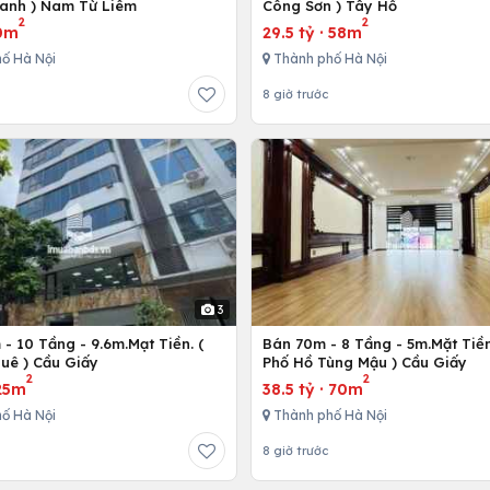
anh ) Nam Từ Liêm
Công Sơn ) Tây Hồ
2
2
0m
29.5 tỷ
·
58m
ố Hà Nội
Thành phố Hà Nội
8 giờ trước
3
- 10 Tầng - 9.6m.Mạt Tiền. (
Bán 70m - 8 Tầng - 5m.Mặt Tiền
uê ) Cầu Giấy
Phố Hồ Tùng Mậu ) Cầu Giấy
2
2
25m
38.5 tỷ
·
70m
ố Hà Nội
Thành phố Hà Nội
8 giờ trước