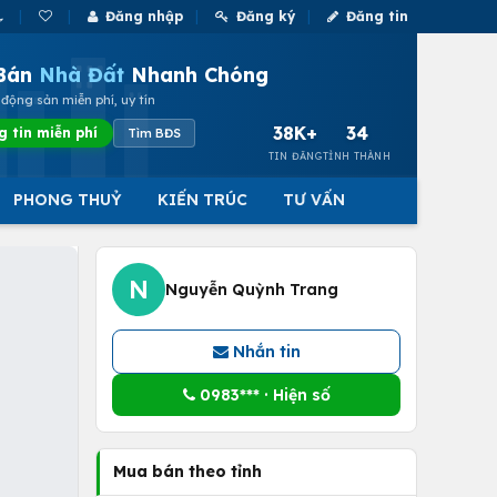
Đăng nhập
Đăng ký
Đăng tin
Bán
Nhà Đất
Nhanh Chóng
động sản miễn phí, uy tín
38K+
34
g tin miễn phí
Tìm BĐS
TIN ĐĂNG
TỈNH THÀNH
PHONG THUỶ
KIẾN TRÚC
TƯ VẤN
N
Nguyễn Quỳnh Trang
Nhắn tin
0983*** · Hiện số
Mua bán theo tỉnh