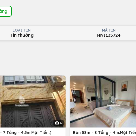
hàng
LOẠI TIN
MÃ TIN
Tin thường
HNI135724
4
 7 Tầng - 4.5m.Mặt Tiền.(
Bán 58m - 8 Tầng - 4m.Mặt Tiền