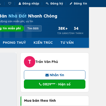
Đăng nhập
Đăng ký
Đăng tin
Bán
Nhà Đất
Nhanh Chóng
động sản miễn phí, uy tín
38K+
34
g tin miễn phí
Tìm BĐS
TIN ĐĂNG
TỈNH THÀNH
PHONG THUỶ
KIẾN TRÚC
TƯ VẤN
T
Trần Văn Phú
Nhắn tin
0829*** · Hiện số
Mua bán theo tỉnh