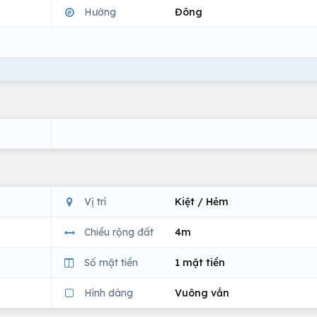
Hướng
Đông
Vị trí
Kiệt / Hẻm
Chiều rộng đất
4m
Số mặt tiền
1 mặt tiền
Hình dáng
Vuông vắn