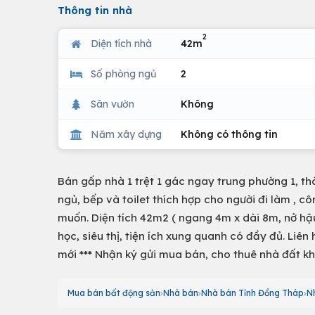
Thông tin nhà
2
Diện tích nhà
42m
Số phòng ngủ
2
Sân vườn
Không
Năm xây dựng
Không có thông tin
Bán gấp nhà 1 trệt 1 gác ngay trung phường 1, 
ngủ, bếp và toilet thích hợp cho người đi làm , c
muốn. Diện tích 42m2 ( ngang 4m x dài 8m, nở hậ
học, siêu thị, tiện ích xung quanh có đầy đủ. Liên 
mới *** Nhận ký gửi mua bán, cho thuê nhà đất k
Mua bán bất động sản
Nhà bán
Nhà bán Tỉnh Đồng Tháp
N