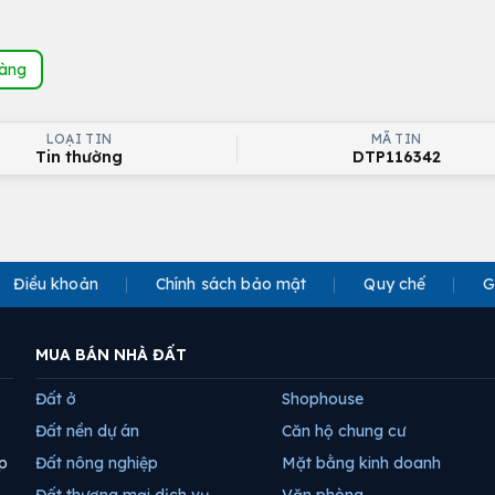
hàng
LOẠI TIN
MÃ TIN
Tin thường
DTP116342
Điều khoản
Chính sách bảo mật
Quy chế
G
MUA BÁN NHÀ ĐẤT
Đất ở
Shophouse
Đất nền dự án
Căn hộ chung cư
p
Đất nông nghiệp
Mặt bằng kinh doanh