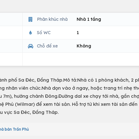
Phân khúc nhà
Nhà 1 tầng
Số WC
1
Chỗ để xe
Không
thành phố Sa Đéc, Đồng Tháp.Mô tả:Nhà có 1 phòng khách, 2 
ông nhân viên chức.Nhà dọn vào ở ngay, hoặc trang trí nhẹ th
u 7m), hướng chánh Đông.Đường dal xe chạy tới nhà, gần chợ
hệ Phú (Wilmar) để xem tài sản. Hỗ trợ từ khi xem tài sản đến 
hu vực Sa Đéc, Đồng Tháp.
hà bán Trần Phú