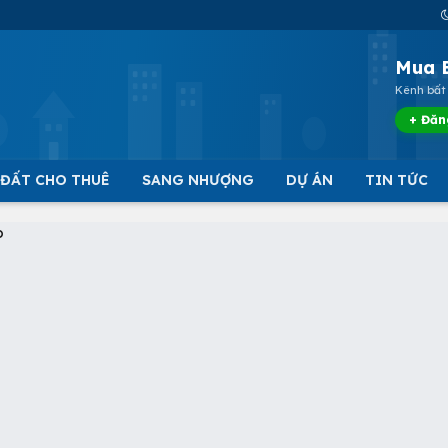
Mua 
Kênh bất 
+ Đăn
 ĐẤT CHO THUÊ
SANG NHƯỢNG
DỰ ÁN
TIN TỨC