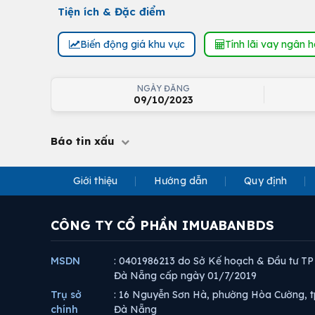
Tiện ích & Đặc điểm
Biến động giá khu vực
Tính lãi vay ngân 
NGÀY ĐĂNG
09/10/2023
Báo tin xấu
Giới thiệu
Hướng dẫn
Quy định
CÔNG TY CỔ PHẦN IMUABANBDS
MSDN
: 0401986213 do Sở Kế hoạch & Đầu tư TP
Đà Nẵng cấp ngày 01/7/2019
Trụ sở
: 16 Nguyễn Sơn Hà, phường Hòa Cường, t
chính
Đà Nẵng