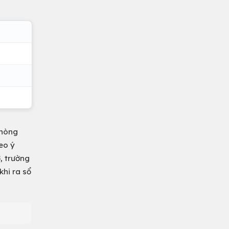
phòng
eo ý
, trường
khi ra sổ