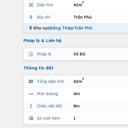
2
Diện tích
42m
Địa chỉ
Trần Phú
Khu vực
Đồng Tháp
›
Trần Phú
Pháp lý & Liên hệ
Pháp lý
Sổ Đỏ
Thông tin đất
2
Tổng diện tích
42m
Mặt đường
4m
Chiều dài đất
8m
Số mặt hẻm
1