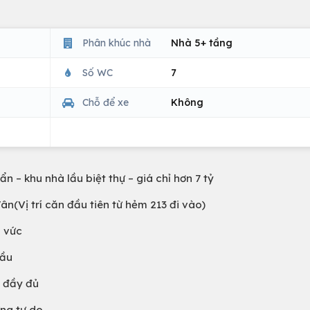
Phân khúc nhà
Nhà 5+ tầng
Số WC
7
Chỗ để xe
Không
 – khu nhà lầu biệt thự – giá chỉ hơn 7 tỷ
Tân(Vị trí căn đầu tiên từ hẻm 213 đi vào)
g vức
lầu
p đầy đủ
ựng tự do