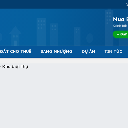
Mua 
Kênh bất 
+ Đăn
 ĐẤT CHO THUÊ
SANG NHƯỢNG
DỰ ÁN
TIN TỨC