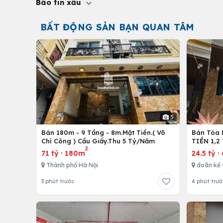
Báo tin xấu
BẤT ĐỘNG SẢN BẠN QUAN TÂM
5
Bán 180m - 9 Tầng - 8m.Mặt Tiền.( Võ
Bán Tòa 
Chí Công ) Cầu Giấy.Thu 5 Tỷ/Năm
TIỀN 1,2
2
71 tỷ
·
180m
24.5 tỷ
·
Thành phố Hà Nội
doãn kế 
3 phút trước
4 phút trướ