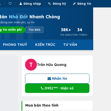
Đăng nhập
Đăng ký
Đăng tin
Bán
Nhà Đất
Nhanh Chóng
động sản miễn phí, uy tín
38K+
34
g tin miễn phí
Tìm BĐS
TIN ĐĂNG
TỈNH THÀNH
PHONG THUỶ
KIẾN TRÚC
TƯ VẤN
T
Trần Hữu Quang
Nhắn tin
0931*** · Hiện số
Mua bán theo tỉnh