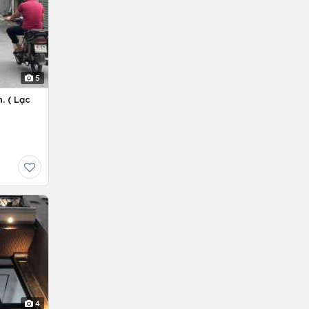
5
. ( Lạc
4