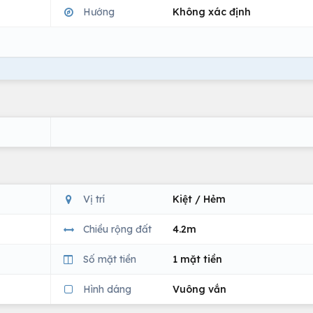
Hướng
Không xác định
Vị trí
Kiệt / Hẻm
Chiều rộng đất
4.2m
Số mặt tiền
1 mặt tiền
Hình dáng
Vuông vắn