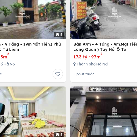
5
- 9 Tầng - 19m.Mặt Tiền.( Phú
Bán 97m - 4 Tầng - 9m.Mặt Tiền
c Từ Liêm
Long Quân ) Tây Hồ. Ô Tô
2
2
05m
17.3 tỷ
·
97m
ố Hà Nội
Thành phố Hà Nội
c
5 phút trước
5