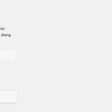
 ủy
n đang