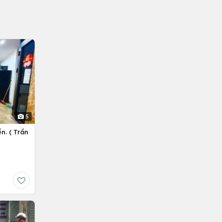
5
n. ( Trần