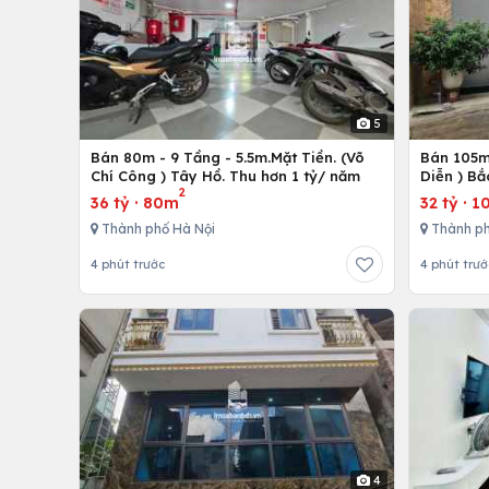
5
Bán 80m - 9 Tầng - 5.5m.Mặt Tiền. (Võ
Bán 105m 
Chí Công ) Tây Hồ. Thu hơn 1 tỷ/ năm
Diễn ) Bắ
2
36 tỷ
·
80m
32 tỷ
·
1
Thành phố Hà Nội
Thành ph
4 phút trước
4 phút trướ
4