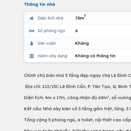
Thông tin nhà
2
Diện tích nhà
70m
Số phòng ngủ
6
Sân vườn
Không
Năm xây dựng
Không có thông tin
Chính chủ bán nhà 5 tầng đẹp ngay chợ Lê Đình Cẩn
Địa chỉ: 213/13C Lê Đình Cẩn, P. Tân Tạo, Q. Bình 
Diện tích: 4m x 17m, công nhận đủ 68m², sổ vuôn
Kết cấu: Nhà xây kiên cố 5 tầng gồm trệt, lửng, 3 
Tổng cộng 5 phòng ngủ, 6 toilet, nội thất cao cấ
Khu vực toàn nhà lầu, biệt thự sang trọng, xây d