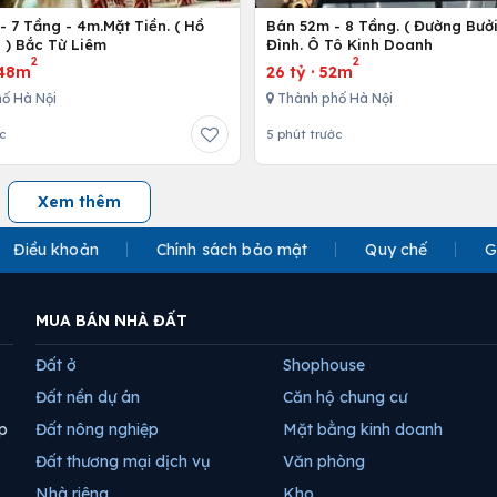
 7 Tầng - 4m.Mặt Tiền. ( Hồ
Bán 52m - 8 Tầng. ( Đường Bưởi
 ) Bắc Từ Liêm
Đình. Ô Tô Kinh Doanh
2
2
48m
26 tỷ
·
52m
ố Hà Nội
Thành phố Hà Nội
c
5 phút trước
Xem thêm
Điều khoản
Chính sách bảo mật
Quy chế
G
MUA BÁN NHÀ ĐẤT
Đất ở
Shophouse
Đất nền dự án
Căn hộ chung cư
p
Đất nông nghiệp
Mặt bằng kinh doanh
Đất thương mại dịch vụ
Văn phòng
Nhà riêng
Kho