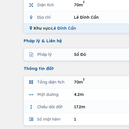
2
Diện tích
70m
Địa chỉ
Lê Đình Cẩn
Khu vực
›
Lê Đình Cẩn
Pháp lý & Liên hệ
Pháp lý
Sổ Đỏ
Thông tin đất
2
Tổng diện tích
70m
Mặt đường
4.2m
Chiều dài đất
17.2m
Số mặt hẻm
1