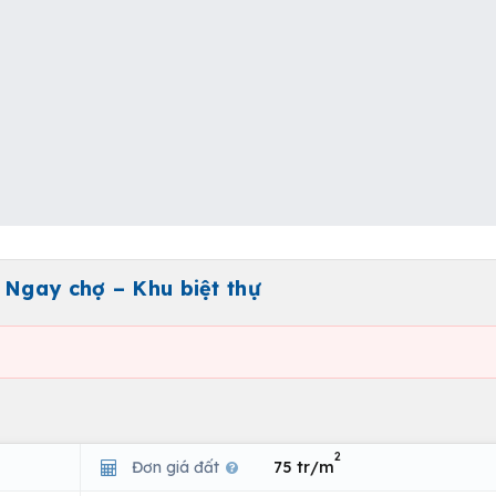
 Ngay chợ – Khu biệt thự
2
Đơn giá đất
75 tr/m