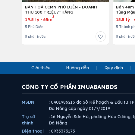
BÁN TOÀ CCMN PHÚ DIỄN - DOANH
Bán 48m -
THU 100 TRIỆU/THÁNG
Tùng Mậu
2
19.5 tỷ
·
65m
15.5 tỷ
·
Phú Diễn
Thành ph
5 phút trước
5 phút trướ
Giới thiệu
Hướng dẫn
Quy định
CÔNG TY CỔ PHẦN IMUABANBDS
MSDN
: 0401986213 do Sở Kế hoạch & Đầu tư TP
Đà Nẵng cấp ngày 01/7/2019
Trụ sở
: 16 Nguyễn Sơn Hà, phường Hòa Cường, t
chính
Đà Nẵng
Điện thoại
: 0935373173