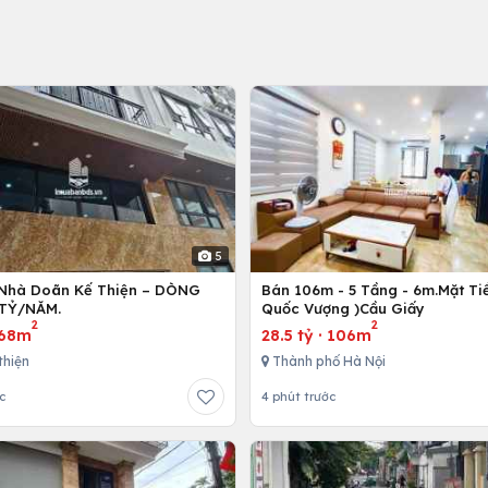
5
Nhà Doãn Kế Thiện – DÒNG
Bán 106m - 5 Tầng - 6m.Mặt Tiề
 TỶ/NĂM.
Quốc Vượng )Cầu Giấy
2
2
68m
28.5 tỷ
·
106m
thiện
Thành phố Hà Nội
c
4 phút trước