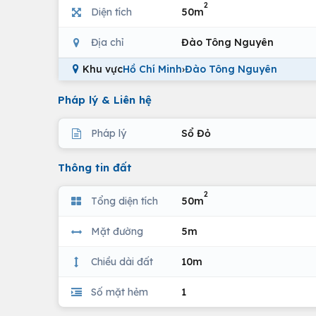
2
Diện tích
50m
Địa chỉ
Đào Tông Nguyên
Khu vực
Hồ Chí Minh
›
Đào Tông Nguyên
Pháp lý & Liên hệ
Pháp lý
Sổ Đỏ
Thông tin đất
2
Tổng diện tích
50m
Mặt đường
5m
Chiều dài đất
10m
Số mặt hẻm
1