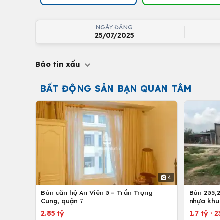
NGÀY ĐĂNG
25/07/2025
Báo tin xấu
BẤT ĐỘNG SẢN BẠN QUAN TÂM
4
Bán căn hộ An Viên 3 – Trần Trọng
Bán 235,2
Cung, quận 7
nhựa khu
nhứt-Lon
2.85 tỷ
1.7 tỷ
·
2