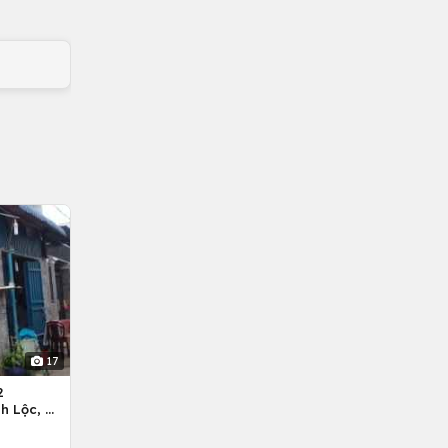
17
2
h Lộc, H.