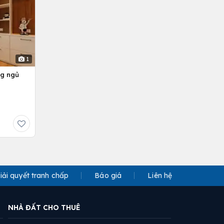
1
ng ngủ
iải quyết tranh chấp
Báo giá
Liên hệ
NHÀ ĐẤT CHO THUÊ