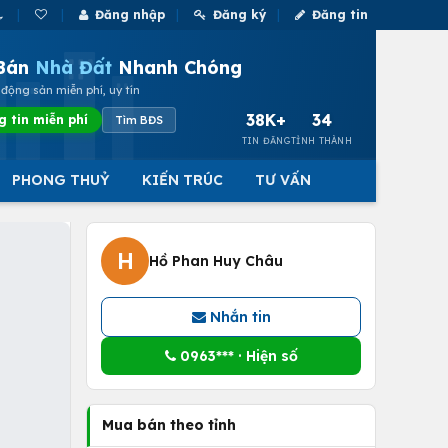
Đăng nhập
Đăng ký
Đăng tin
Bán
Nhà Đất
Nhanh Chóng
động sản miễn phí, uy tín
38K+
34
g tin miễn phí
Tìm BĐS
TIN ĐĂNG
TỈNH THÀNH
PHONG THUỶ
KIẾN TRÚC
TƯ VẤN
H
Hồ Phan Huy Châu
Nhắn tin
0963*** · Hiện số
Mua bán theo tỉnh