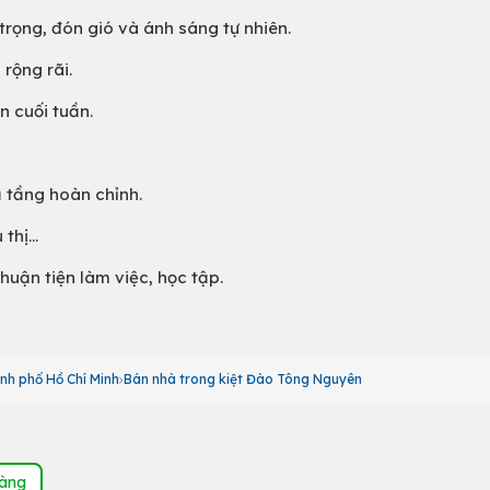
rọng, đón gió và ánh sáng tự nhiên.
rộng rãi.
n cuối tuần.
ạ tầng hoàn chỉnh.
hị...
huận tiện làm việc, học tập.
nh phố Hồ Chí Minh
Bán nhà trong kiệt Đào Tông Nguyên
hàng