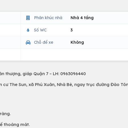
Phân khúc nhà
Nhà 4 tầng
Số WC
3
Chỗ để xe
Không
ân thượng, giáp Quận 7 – LH: 0963096440
n cư The Sun, xã Phú Xuân, Nhà Bè, ngay trục đường Đào Tô
 ràng.
 kế thoáng mát.