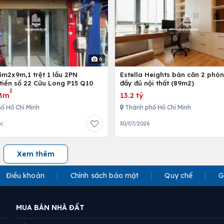
6
3m2x9m,1 trệt 1 lầu 2PN
Estella Heights bán căn 2 phò
tiền số 22 Cửu Long P15 Q10
đầy đủ nội thất (89m2)
2
3m
13.2 tỷ
ố Hồ Chí Minh
Thành phố Hồ Chí Minh
ớc
30/07/2026
Xem thêm
Điều khoản
Chính sách bảo mật
Quy chế
G
MUA BÁN NHÀ ĐẤT