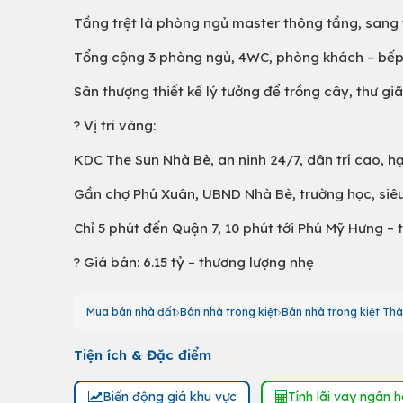
Tầng trệt là phòng ngủ master thông tầng, sang t
Tổng cộng 3 phòng ngủ, 4WC, phòng khách – bếp 
Sân thượng thiết kế lý tưởng để trồng cây, thư giã
? Vị trí vàng:
KDC The Sun Nhà Bè, an ninh 24/7, dân trí cao, h
Gần chợ Phú Xuân, UBND Nhà Bè, trường học, siêu t
Chỉ 5 phút đến Quận 7, 10 phút tới Phú Mỹ Hưng – t
? Giá bán: 6.15 tỷ – thương lượng nhẹ
Mua bán nhà đất
Bán nhà trong kiệt
Bán nhà trong kiệt Thà
Tiện ích & Đặc điểm
Biến động giá khu vực
Tính lãi vay ngân 