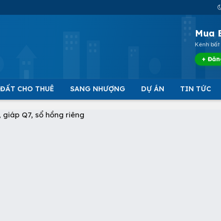
Mua 
Kênh bất 
+ Đăn
 ĐẤT CHO THUÊ
SANG NHƯỢNG
DỰ ÁN
TIN TỨC