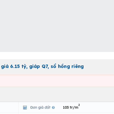
á 6.15 tỷ, giáp Q7, sổ hồng riêng
2
Đơn giá đất
103 tr/m