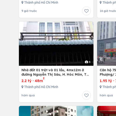
Thành phố Hồ Chí Minh
Thành ph
9 giờ trước
16 giờ trướ
6
Nhà đất 01 trệt và 01 lầu, 4mx12m ở
Căn hộ 7
đường Nguyễn Thị Sáu, H. Hóc Môn, Tp.
Phượng/ 
2
Hồ Chí Minh
12,Tp. Hồ
2.2 tỷ
·
48m
1.95 tỷ
·
Thành phố Hồ Chí Minh
Thành ph
hôm qua
hôm qua