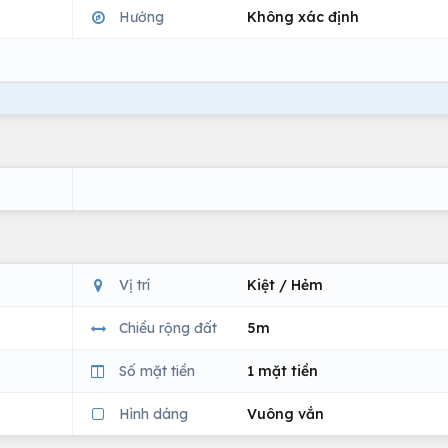
Hướng
Không xác định
Vị trí
Kiệt / Hẻm
Chiều rộng đất
5m
Số mặt tiền
1 mặt tiền
Hình dáng
Vuông vắn