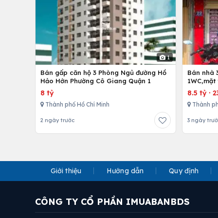
1
Bán gấp căn hộ 3 Phòng Ngủ đường Hồ
Bán nhà 
Hảo Hớn Phường Cô Giang Quận 1
1WC,mặt 
8 tỷ
8.5 tỷ
·
2
Thành phố Hồ Chí Minh
Thành ph
2 ngày trước
3 ngày trư
Giới thiệu
Hướng dẫn
Quy định
CÔNG TY CỔ PHẦN IMUABANBDS