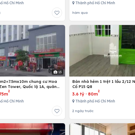
ố Hồ Chí Minh
Thành phố Hồ Chí Minh
c
hôm qua
13
5m2=7.5mx10m chung cư Hoa
Bán nhà hẻm 1 trệt 1 lầu 2/12 
Zen Tower, Quốc lộ 1A, quân
Cố P15 Q8
2
2
 Chí Minh, Việt Nam
75m
3.6 tỷ
·
80m
ố Hồ Chí Minh
Thành phố Hồ Chí Minh
2 ngày trước