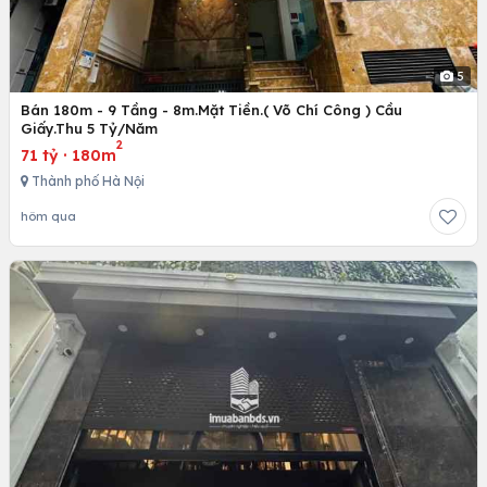
5
Bán 180m - 9 Tầng - 8m.Mặt Tiền.( Võ Chí Công ) Cầu
Giấy.Thu 5 Tỷ/Năm
2
71 tỷ
·
180m
Thành phố Hà Nội
hôm qua