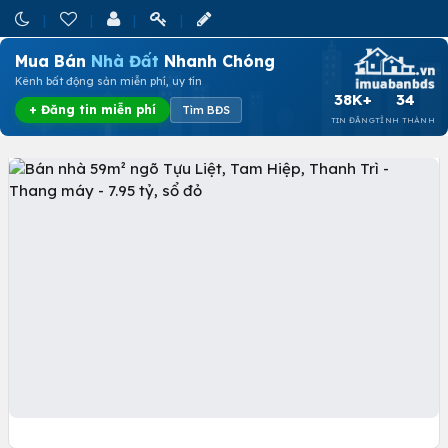
Mua Bán
Nhà Đất
Nhanh Chóng
Kênh bất động sản miễn phí, uy tín
38K+
34
+ Đăng tin miễn phí
Tìm BĐS
TIN ĐĂNG
TỈNH THÀNH