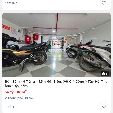
hôm qua
5
Bán 80m - 9 Tầng - 5.5m.Mặt Tiền. (Võ Chí Công ) Tây Hồ. Thu
hơn 1 tỷ/ năm
2
36 tỷ
·
80m
Thành phố Hà Nội
hôm qua