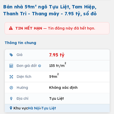
Bán nhà 59m² ngõ Tựu Liệt, Tam Hiệp,
Thanh Trì - Thang máy - 7.95 tỷ, sổ đỏ
TIN HẾT HẠN
— Tin đăng này đã hết hạn.
Thông tin chung
7.95 tỷ
Giá
2
Đơn giá đất
135 tr/m
2
Diện tích
59m
Hướng
Không xác định
Địa chỉ
Tựu Liệt
Khu vực
Hà Nội
›
Tựu Liệt