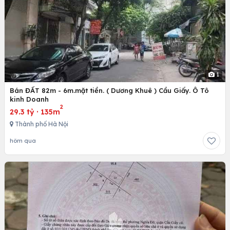
1
Bán ĐẤT 82m - 6m.mặt tiền. ( Dương Khuê ) Cầu Giấy. Ô Tô
kinh Doanh
2
29.3 tỷ
·
135m
Thành phố Hà Nội
hôm qua