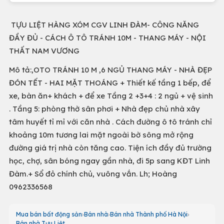
TỰU LIỆT HÀNG XÓM CGV LINH ĐÀM- CÔNG NĂNG
ĐẦY ĐỦ - CÁCH Ô TÔ TRÁNH 10M - THANG MÁY - NỘI
THẤT NAM VƯƠNG
Mô tả:,OTO TRÁNH 10 M ,6 NGỦ THANG MÁY - NHÀ ĐẸP
ĐÓN TẾT - HAI MẶT THOÁNG + Thiết kế tầng 1 bếp, để
xe, bàn ăn+ khách + để xe Tầng 2 +3+4 : 2 ngủ + vệ sinh
. Tầng 5: phòng thờ sân phơi + Nhà đẹp chủ nhà xây
tâm huyết tỉ mỉ với căn nhà . Cách đường ô tô tránh chỉ
khoảng 10m tương lai mặt ngoài bờ sông mở rộng
đường giá trị nhà còn tăng cao. Tiện ích đầy đủ trường
học, chợ, sân bóng ngay gần nhà, đi 5p sang KĐT Linh
Đàm.+ Sổ đỏ chính chủ, vuông vắn. Lh; Hoàng
0962336568
Mua bán bất động sản
Bán nhà
Bán nhà Thành phố Hà Nội
Bán nhà Tựu Liệt