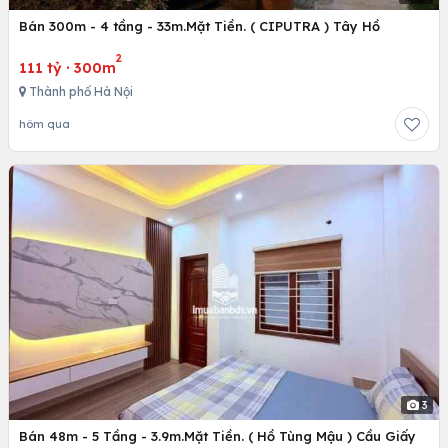
Bán 300m - 4 tầng - 33m.Mặt Tiền. ( CIPUTRA ) Tây Hồ
2
111 tỷ
·
300m
Thành phố Hà Nội
hôm qua
3
Bán 48m - 5 Tầng - 3.9m.Mặt Tiền. ( Hồ Tùng Mậu ) Cầu Giấy