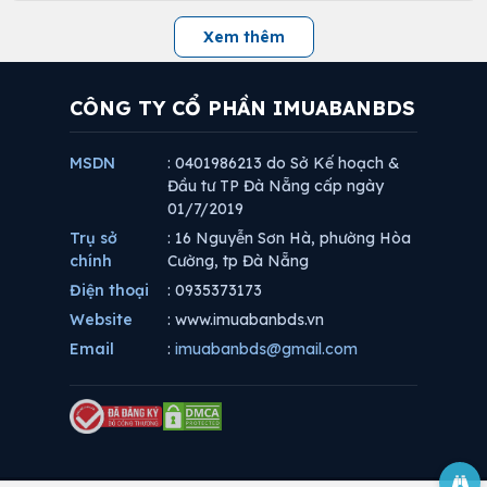
Xem thêm
CÔNG TY CỔ PHẦN IMUABANBDS
MSDN
: 0401986213 do Sở Kế hoạch &
Đầu tư TP Đà Nẵng cấp ngày
01/7/2019
Trụ sở
: 16 Nguyễn Sơn Hà, phường Hòa
chính
Cường, tp Đà Nẵng
Điện thoại
: 0935373173
Website
: www.imuabanbds.vn
Email
:
imuabanbds@gmail.com