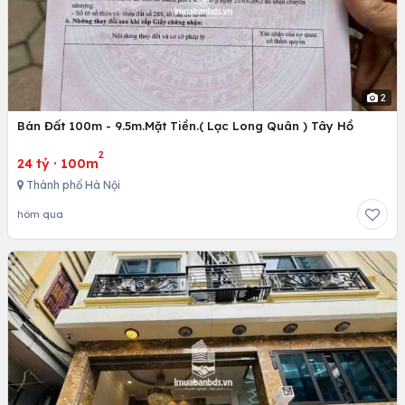
2
Bán Đất 100m - 9.5m.Mặt Tiền.( Lạc Long Quân ) Tây Hồ
2
24 tỷ
·
100m
Thành phố Hà Nội
hôm qua