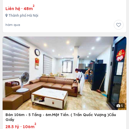
2
Liên hệ
·
48m
Thành phố Hà Nội
hôm qua
5
Bán 106m - 5 Tầng - 6m.Mặt Tiền. ( Trần Quốc Vượng )Cầu
Giấy
2
28.5 tỷ
·
106m