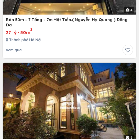
4
Bán 50m - 7 Tầng - 7m.Mặt Tiền.( Nguyễn Hy Quang ) Đống
Đa
2
27 tỷ
·
50m
Thành phố Hà Nội
hôm qua
5