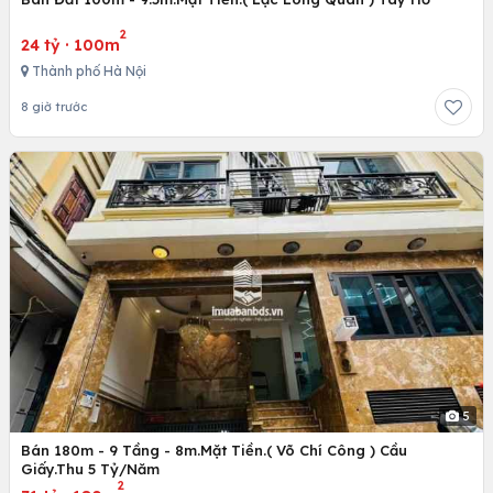
2
24 tỷ
·
100m
Thành phố Hà Nội
8 giờ trước
5
Bán 180m - 9 Tầng - 8m.Mặt Tiền.( Võ Chí Công ) Cầu
Giấy.Thu 5 Tỷ/Năm
2