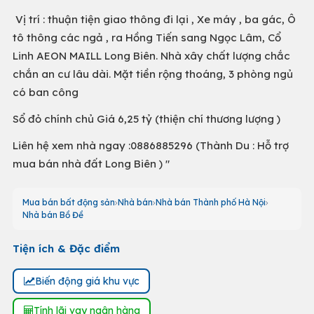
Vị trí : thuận tiện giao thông đi lại , Xe máy , ba gác, Ô
tô thông các ngả , ra Hồng Tiến sang Ngọc Lâm, Cổ
Linh AEON MAILL Long Biên. Nhà xây chất lượng chắc
chắn an cư lâu dài. Mặt tiền rộng thoáng, 3 phòng ngủ
có ban công
Sổ đỏ chính chủ Giá 6,25 tỷ (thiện chí thương lượng )
Liên hệ xem nhà ngay :0886885296 (Thành Du : Hỗ trợ
mua bán nhà đất Long Biên ) "
Mua bán bất động sản
Nhà bán
Nhà bán Thành phố Hà Nội
Nhà bán Bồ Đề
Tiện ích & Đặc điểm
Biến động giá khu vực
Tính lãi vay ngân hàng