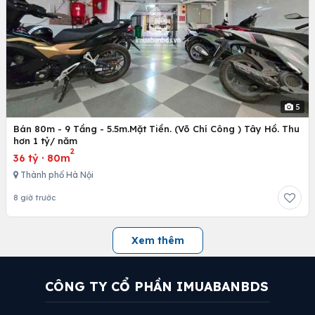
5
Bán 80m - 9 Tầng - 5.5m.Mặt Tiền. (Võ Chí Công ) Tây Hồ. Thu
hơn 1 tỷ/ năm
2
36 tỷ
·
80m
Thành phố Hà Nội
8 giờ trước
Xem thêm
CÔNG TY CỔ PHẦN IMUABANBDS