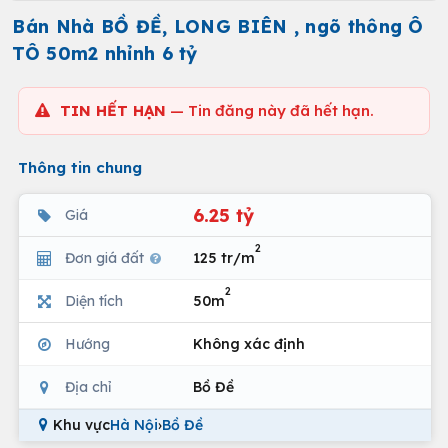
Bán Nhà BỒ ĐỀ, LONG BIÊN , ngõ thông Ô
TÔ 50m2 nhỉnh 6 tỷ
TIN HẾT HẠN
— Tin đăng này đã hết hạn.
Thông tin chung
6.25 tỷ
Giá
2
Đơn giá đất
125 tr/m
2
Diện tích
50m
Hướng
Không xác định
Địa chỉ
Bồ Đề
Khu vực
Hà Nội
›
Bồ Đề