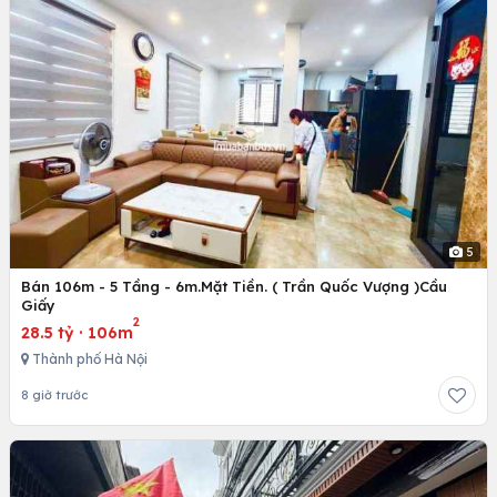
5
Bán 106m - 5 Tầng - 6m.Mặt Tiền. ( Trần Quốc Vượng )Cầu
Giấy
2
28.5 tỷ
·
106m
Thành phố Hà Nội
8 giờ trước