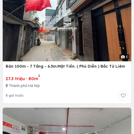
5
Bán 100m - 7 Tầng - 6.3m.Mặt Tiền. ( Phú Diễn ) Bắc Từ Liêm
2
27.3 triệu
·
80m
Thành phố Hà Nội
8 giờ trước