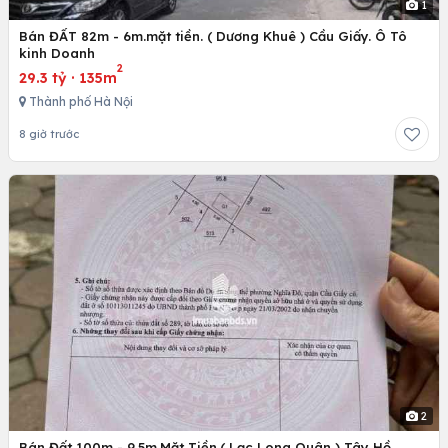
1
Bán ĐẤT 82m - 6m.mặt tiền. ( Dương Khuê ) Cầu Giấy. Ô Tô
kinh Doanh
2
29.3 tỷ
·
135m
Thành phố Hà Nội
8 giờ trước
2
Bán Đất 100m - 9.5m.Mặt Tiền.( Lạc Long Quân ) Tây Hồ