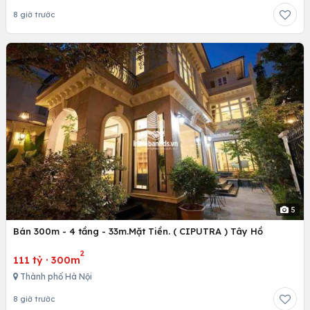
8 giờ trước
5
Bán 300m - 4 tầng - 33m.Mặt Tiền. ( CIPUTRA ) Tây Hồ
2
111 tỷ
·
300m
Thành phố Hà Nội
8 giờ trước