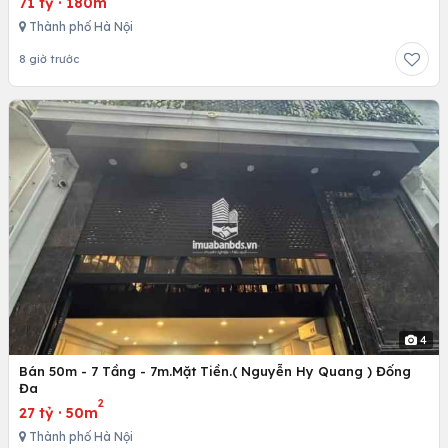
71 tỷ
·
180m
Thành phố Hà Nội
8 giờ trước
4
Bán 50m - 7 Tầng - 7m.Mặt Tiền.( Nguyễn Hy Quang ) Đống
Đa
2
27 tỷ
·
50m
Thành phố Hà Nội