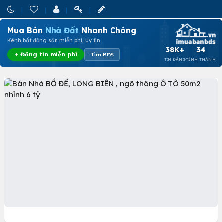
Mua Bán
Nhà Đất
Nhanh Chóng
Kênh bất động sản miễn phí, uy tín
38K+
34
+ Đăng tin miễn phí
Tìm BĐS
TIN ĐĂNG
TỈNH THÀNH