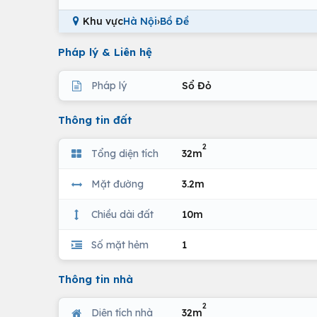
Khu vực
Hà Nội
›
Bồ Đề
Pháp lý & Liên hệ
Pháp lý
Sổ Đỏ
Thông tin đất
2
Tổng diện tích
32m
Mặt đường
3.2m
Chiều dài đất
10m
Số mặt hẻm
1
Thông tin nhà
2
Diện tích nhà
32m