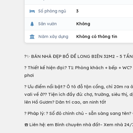
Số phòng ngủ
3
Sân vườn
Không
Năm xây dựng
Không có thông tin
?✨ BÁN NHÀ ĐẸP BỒ ĐỀ LONG BIÊN 32M2 – 5 TẦN
? Thiết kế hiện đại:?️ T1: Phòng khách + bếp + WC?
phơi
? Ưu điểm nổi bật:? Ô tô đỗ tận cổng, chỉ 20m ra ô
vali về ở?? Tiện ích đầy đủ: chợ, trường, siêu th
lên Hồ Gươm? Dân trí cao, an ninh tốt
? Pháp lý: ? Sổ đỏ chính chủ – sẵn sàng sang tên? 
☎️ Liên hệ: em Bình chuyên nhà đất– Xem nhà 24/