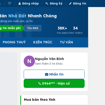
Đăng nhập
Đăng ký
Đăng tin
Bán
Nhà Đất
Nhanh Chóng
động sản miễn phí, uy tín
38K+
34
g tin miễn phí
Tìm BĐS
TIN ĐĂNG
TỈNH THÀNH
PHONG THUỶ
KIẾN TRÚC
TƯ VẤN
Nguyễn Văn Bình
N
Xem thêm 5 tin khác
Nhắn tin
0964*** · Hiện số
Mua bán theo tỉnh