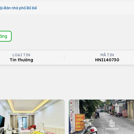
ội
Bán nhà phố Bồ Đề
hàng
LOẠI TIN
MÃ TIN
Tin thường
HNI140730