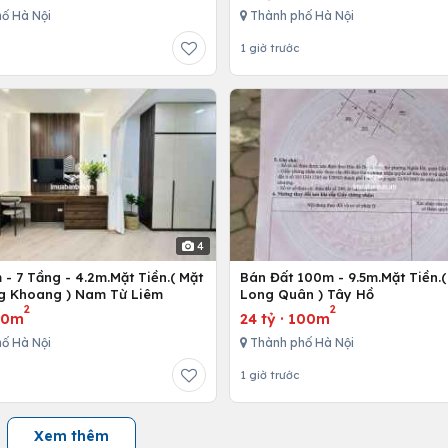
ố Hà Nội
Thành phố Hà Nội
1 giờ trước
4
- 7 Tầng - 4.2m.Mặt Tiền.( Mặt
Bán Đất 100m - 9.5m.Mặt Tiền.(
g Khoang ) Nam Từ Liêm
Long Quân ) Tây Hồ
2
2
10m
24 tỷ
·
100m
ố Hà Nội
Thành phố Hà Nội
1 giờ trước
Xem thêm