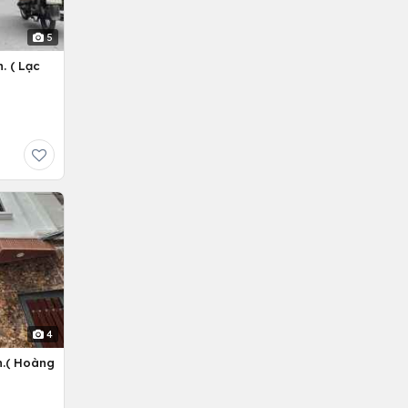
5
. ( Lạc
4
n.( Hoàng