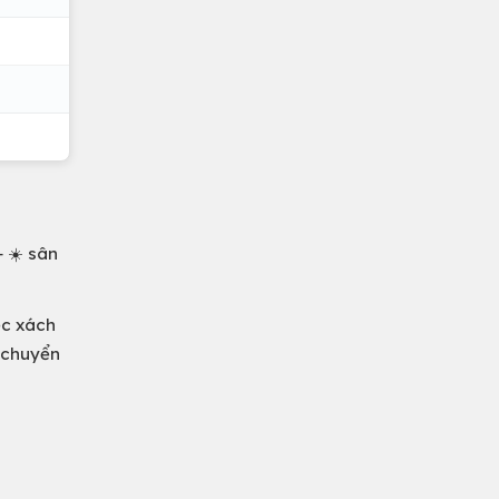
+ ☀️ sân
ệc xách
i chuyển