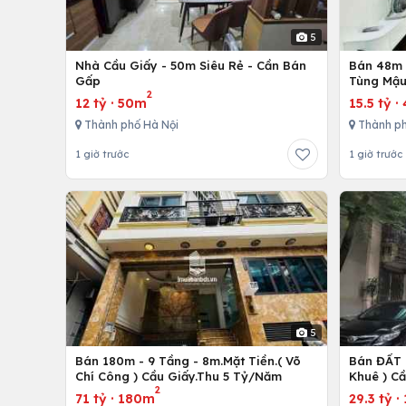
5
Nhà Cầu Giấy - 50m Siêu Rẻ - Cần Bán
Bán 48m -
Gấp
Tùng Mậu
2
12 tỷ
·
50m
15.5 tỷ
·
Thành phố Hà Nội
Thành ph
1 giờ trước
1 giờ trước
5
Bán 180m - 9 Tầng - 8m.Mặt Tiền.( Võ
Bán ĐẤT 
Chí Công ) Cầu Giấy.Thu 5 Tỷ/Năm
Khuê ) C
2
71 tỷ
·
180m
29.3 tỷ
·