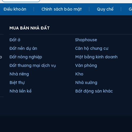
Điều khoản
Chính sách bảo mật
Quy chế
G
MUA BÁN NHÀ ĐẤT
Đất ở
Shophouse
Đất nền dự án
Căn hộ chung cư
p
Đất nông nghiệp
Mặt bằng kinh doanh
Đất thương mại dịch vụ
Văn phòng
Nhà riêng
Kho
Biệt thự
Nhà xưởng
Nhà liền kề
Bất động sản khác