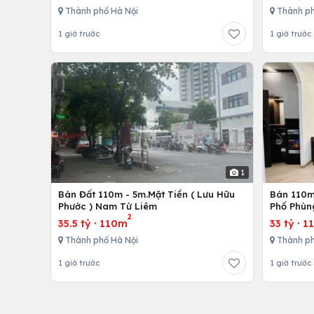
Thành phố Hà Nội
Thành ph
1 giờ trước
1 giờ trước
1
Bán Đất 110m - 5m.Mặt Tiền ( Lưu Hữu
Bán 110m 
Phước ) Nam Từ Liêm
Phố Phùn
2
35.5 tỷ
·
110m
33 tỷ
·
1
Thành phố Hà Nội
Thành ph
1 giờ trước
1 giờ trước