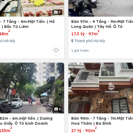
5
 7 Tầng - 4m.Mặt Tiền. ( Hồ
Bán 97m - 4 Tầng - 9m.Mặt Tiền
 ) Bắc Từ Liêm
Long Quân ) Tây Hồ. Ô Tô
2
2
48m
17.3 tỷ
·
97m
ố Hà Nội
Thành phố Hà Nội
1 giờ trước
1
82m - 6m.mặt tiền. ( Dương
Bán 90m - 7 Tâng - 7m.Mặt Tiề
ầu Giấy. Ô Tô kinh Doanh
Hoa Thám ) Ba Đình
2
2
135m
27 tỷ
·
90m