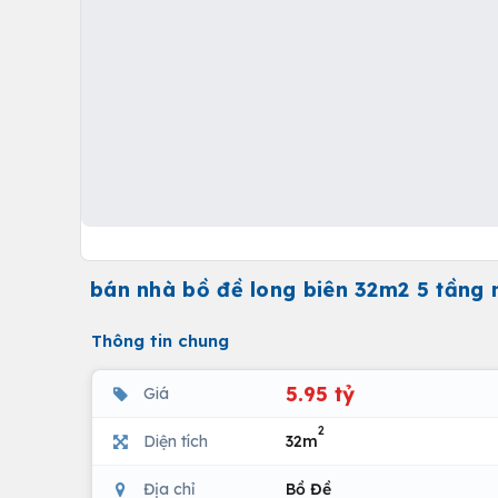
bán nhà bồ đề long biên 32m2 5 tầng n
Thông tin chung
5.95 tỷ
Giá
2
Diện tích
32m
Địa chỉ
Bồ Đề