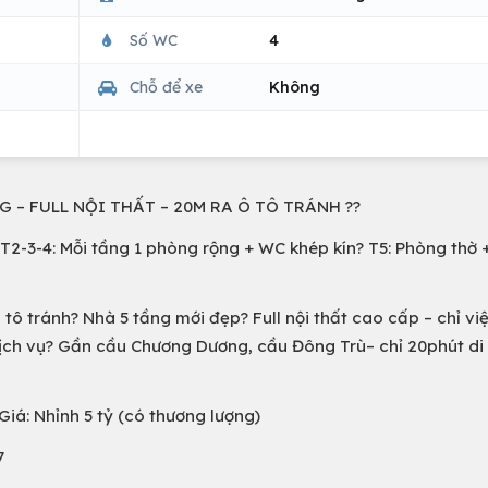
Số WC
4
Chỗ để xe
Không
G – FULL NỘI THẤT – 20M RA Ô TÔ TRÁNH ??
️ T2-3-4: Mỗi tầng 1 phòng rộng + WC khép kín? T5: Phòng thờ 
 tô tránh? Nhà 5 tầng mới đẹp?️ Full nội thất cao cấp – chỉ vi
ị, dịch vụ? Gần cầu Chương Dương, cầu Đông Trù– chỉ 20phút d
Giá: Nhỉnh 5 tỷ (có thương lượng)
7