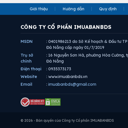
Giới thiệu
Hướng dẫn
Quy định
CÔNG TY CỔ PHẦN IMUABANBDS
MSDN
: 0401986213 do Sở Kế hoạch & Đầu tư TP
Đà Nẵng cấp ngày 01/7/2019
Trụ sở
: 16 Nguyễn Sơn Hà, phường Hòa Cường, t
chính
Đà Nẵng
Điện thoại
: 0935373173
Website
: www.imuabanbds.vn
Email
:
imuabanbds@gmail.com
© 2026 - Bản quyền của Công ty Cổ phần IMUABANBDS