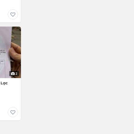
2
 Lạc