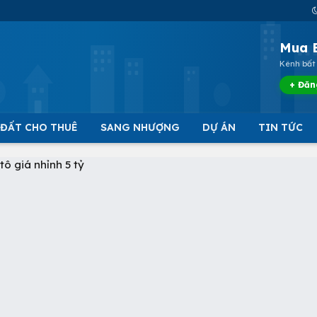
Mua 
Kênh bất 
+ Đăn
 ĐẤT CHO THUÊ
SANG NHƯỢNG
DỰ ÁN
TIN TỨC