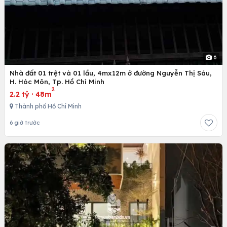
6
Nhà đất 01 trệt và 01 lầu, 4mx12m ở đường Nguyễn Thị Sáu,
H. Hóc Môn, Tp. Hồ Chí Minh
2
2.2 tỷ
·
48m
Thành phố Hồ Chí Minh
6 giờ trước