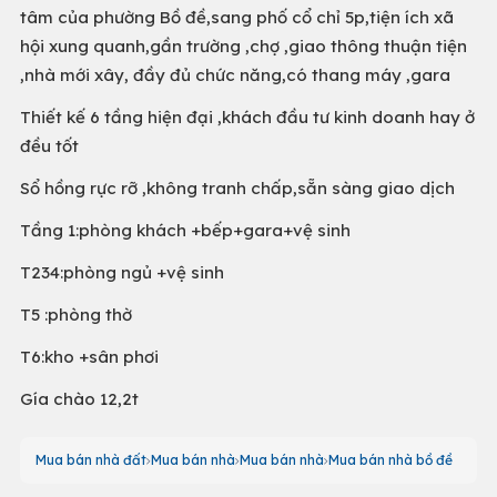
tâm của phường Bồ đề,sang phố cổ chỉ 5p,tiện ích xã
hội xung quanh,gần trường ,chợ ,giao thông thuận tiện
,nhà mới xây, đầy đủ chức năng,có thang máy ,gara
Thiết kế 6 tầng hiện đại ,khách đầu tư kinh doanh hay ở
đều tốt
Sổ hồng rực rỡ ,không tranh chấp,sẵn sàng giao dịch
Tầng 1:phòng khách +bếp+gara+vệ sinh
T234:phòng ngủ +vệ sinh
T5 :phòng thờ
T6:kho +sân phơi
Gía chào 12,2t
Mua bán nhà đất
Mua bán nhà
Mua bán nhà
Mua bán nhà bồ đề