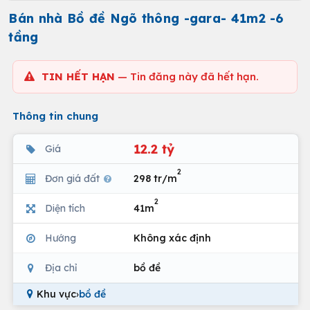
Bán nhà Bồ đề Ngõ thông -gara- 41m2 -6
tầng
TIN HẾT HẠN
— Tin đăng này đã hết hạn.
Thông tin chung
12.2 tỷ
Giá
2
Đơn giá đất
298 tr/m
2
Diện tích
41m
Hướng
Không xác định
Địa chỉ
bồ đề
Khu vực
›
bồ đề