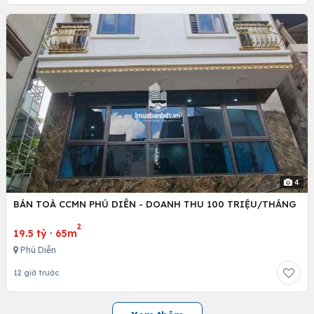
4
BÁN TOÀ CCMN PHÚ DIỄN - DOANH THU 100 TRIỆU/THÁNG
2
19.5 tỷ
·
65m
Phú Diễn
12 giờ trước