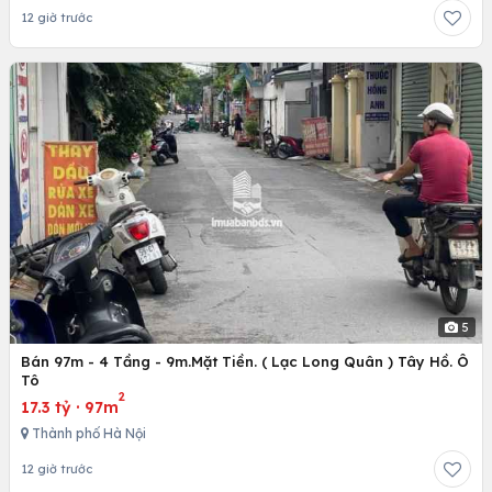
12 giờ trước
5
Bán 97m - 4 Tầng - 9m.Mặt Tiền. ( Lạc Long Quân ) Tây Hồ. Ô
Tô
2
17.3 tỷ
·
97m
Thành phố Hà Nội
12 giờ trước