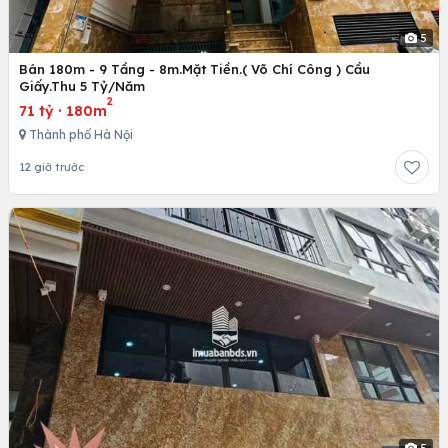
5
Bán 180m - 9 Tầng - 8m.Mặt Tiền.( Võ Chí Công ) Cầu
Giấy.Thu 5 Tỷ/Năm
2
71 tỷ
·
180m
Thành phố Hà Nội
12 giờ trước