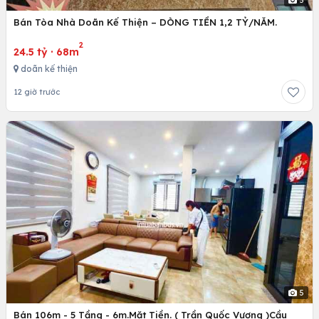
5
Bán Tòa Nhà Doãn Kế Thiện – DÒNG TIỀN 1,2 TỶ/NĂM.
2
24.5 tỷ
·
68m
doãn kế thiện
12 giờ trước
5
Bán 106m - 5 Tầng - 6m.Mặt Tiền. ( Trần Quốc Vượng )Cầu