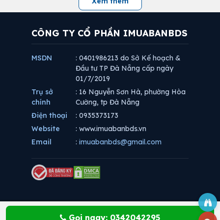
Xem thêm
CÔNG TY CỔ PHẦN IMUABANBDS
MSDN
: 0401986213 do Sở Kế hoạch &
Đầu tư TP Đà Nẵng cấp ngày
01/7/2019
Trụ sở
: 16 Nguyễn Sơn Hà, phường Hòa
chính
Cường, tp Đà Nẵng
Điện thoại
: 0935373173
Website
: www.imuabanbds.vn
Email
:
imuabanbds@gmail.com
Gọi ngay: 0342042295