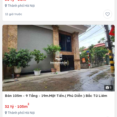
Thành phố Hà Nội
12 giờ trước
5
Bán 105m - 9 Tầng - 19m.Mặt Tiền.( Phú Diễn ) Bắc Từ Liêm
2
32 tỷ
·
105m
Thành phố Hà Nội