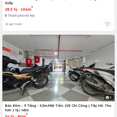
Giấy
2
28.5 tỷ
·
106m
Thành phố Hà Nội
12 giờ trước
5
Bán 80m - 9 Tầng - 5.5m.Mặt Tiền. (Võ Chí Công ) Tây Hồ. Thu
hơn 1 tỷ/ năm
2
36 tỷ
·
80m