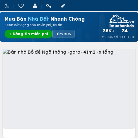
Mua Bán
Nhà Đất
Nhanh Chóng
Kênh bất động sản miễn phí, uy tín
38K+
34
+ Đăng tin miễn phí
Tìm BĐS
TIN ĐĂNG
TỈNH THÀNH