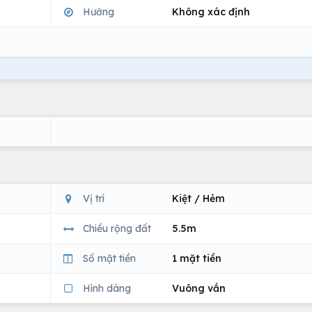
Hướng
Không xác định
Vị trí
Kiệt / Hẻm
Chiều rộng đất
5.5m
Số mặt tiền
1 mặt tiền
Hình dáng
Vuông vắn