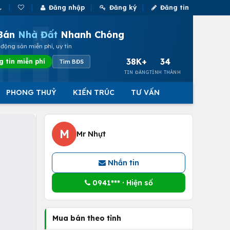
Đăng nhập
Đăng ký
Đăng tin
Bán
Nhà Đất
Nhanh Chóng
động sản miễn phí, uy tín
38K+
34
g tin miễn phí
Tìm BĐS
TIN ĐĂNG
TỈNH THÀNH
PHONG THUỶ
KIẾN TRÚC
TƯ VẤN
M
Mr Nhựt
Nhắn tin
0941*** · Hiện số
Mua bán theo tỉnh