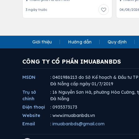
3 ngày trước
04/08/202
Giới thiệu
Hướng dẫn
Quy định
CÔNG TY CỔ PHẦN IMUABANBDS
MSDN
: 0401986213 do Sở Kế hoạch & Đầu tư TP
Đà Nẵng cấp ngày 01/7/2019
Trụ sở
: 16 Nguyễn Sơn Hà, phường Hòa Cường, t
chính
Đà Nẵng
Điện thoại
: 0935373173
Website
: www.imuabanbds.vn
Email
:
imuabanbds@gmail.com