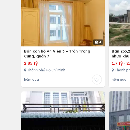
4
Bán căn hộ An Viên 3 – Trần Trọng
Bán 235,2
Cung, quận 7
nhựa khu
nhứt-Lon
2.85 tỷ
1.7 tỷ
·
2
Thành phố Hồ Chí Minh
Thành ph
hôm qua
hôm qua