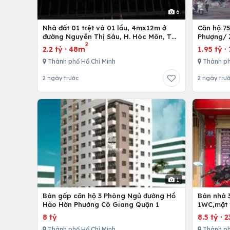
6
Nhà đất 01 trệt và 01 lầu, 4mx12m ở
Căn hộ 7
đường Nguyễn Thị Sáu, H. Hóc Môn, Tp.
Phượng/ 
2
Hồ Chí Minh
12,Tp. Hồ
2.2 tỷ
·
48m
1.95 tỷ
·
Thành phố Hồ Chí Minh
Thành ph
2 ngày trước
2 ngày trư
1
Bán gấp căn hộ 3 Phòng Ngủ đường Hồ
Bán nhà 
Hảo Hớn Phường Cô Giang Quận 1
1WC,mặt 
8 tỷ
8.5 tỷ
·
2
Thành phố Hồ Chí Minh
Thành ph