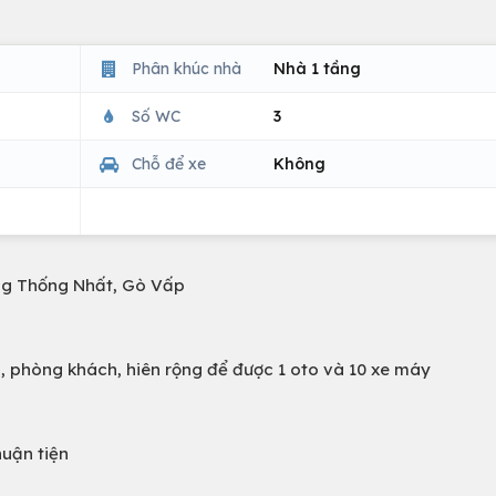
Phân khúc nhà
Nhà 1 tầng
Số WC
3
Chỗ để xe
Không
ờng Thống Nhất, Gò Vấp
n, phòng khách, hiên rộng để được 1 oto và 10 xe máy
huận tiện