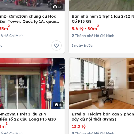
13
5m2=7.5mx10m chung cư Hoa
Bán nhà hẻm 1 trệt 1 lầu 2/12 
Zen Tower, Quốc lộ 1A, quân
Cố P15 Q8
2
2
 Chí Minh, Việt Nam
75m
3.6 tỷ
·
80m
ố Hồ Chí Minh
Thành phố Hồ Chí Minh
ớc
3 ngày trước
6
3m2x9m,1 trệt 1 lầu 2PN
Estella Heights bán căn 2 phò
tiền số 22 Cửu Long P15 Q10
đầy đủ nội thất (89m2)
2
3m
13.2 tỷ
ố Hồ Chí Minh
Thành phố Hồ Chí Minh