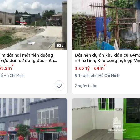
5
 m đất hai mặt tiền đường
Đất nền dự án khu dân cư 64m
 vực dân cư đông đúc - An
=4mx16m, Khu công nghiệp Vĩn
2
2
g Điền - Bà Rịa
Bình Chánh, Tp. Hồ Chí Minh
35.2m
1.65 tỷ
·
64m
ố Hồ Chí Minh
Thành phố Hồ Chí Minh
2 ngày trước