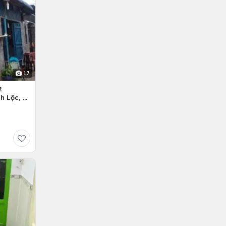
17
2
h Lộc, H.