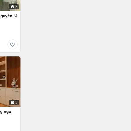
7
Nguyễn Sĩ
1
ng ngủ