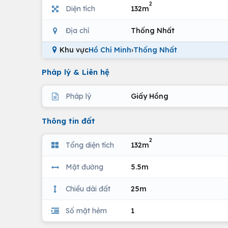
2
Diện tích
132m
Địa chỉ
Thống Nhất
Khu vực
Hồ Chí Minh
›
Thống Nhất
Pháp lý & Liên hệ
Pháp lý
Giấy Hồng
Thông tin đất
2
Tổng diện tích
132m
Mặt đường
5.5m
Chiều dài đất
25m
Số mặt hẻm
1