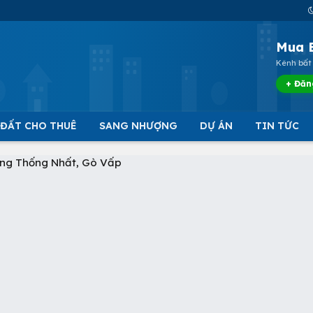
Mua 
Kênh bất 
+ Đăn
 ĐẤT CHO THUÊ
SANG NHƯỢNG
DỰ ÁN
TIN TỨC