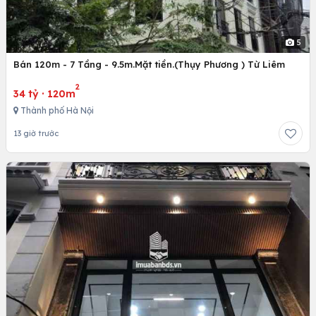
5
Bán 120m - 7 Tầng - 9.5m.Mặt tiền.(Thụy Phương ) Từ Liêm
2
34 tỷ
·
120m
Thành phố Hà Nội
13 giờ trước