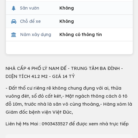
Sân vườn
Không
Chỗ để xe
Không
Năm xây dựng
Không có thông tin
NHÀ CẤP 4 PHỐ LÝ NAM ĐẾ - TRUNG TÂM BA ĐÌNH -
DIỆN TÍCH 41.2 M2 - GIÁ 14 TỶ
- Đất thổ cư riêng rẽ không chung đụng với ai, thửa
vuông đét, sổ đỏ cất két,- Mặt ngách thông cách ô tô
đỗ 10m, trước nhà là sân vô cùng thoáng,- Hàng xóm là
Giám đốc bệnh viện Việt Đức,
Liên hệ Ms Mai : 0903433527 để được xem nhà trực tiếp