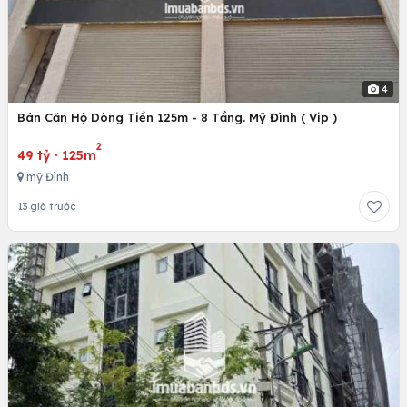
4
Bán Căn Hộ Dòng Tiền 125m - 8 Tầng. Mỹ Đình ( Vip )
2
49 tỷ
·
125m
mỹ Đình
13 giờ trước