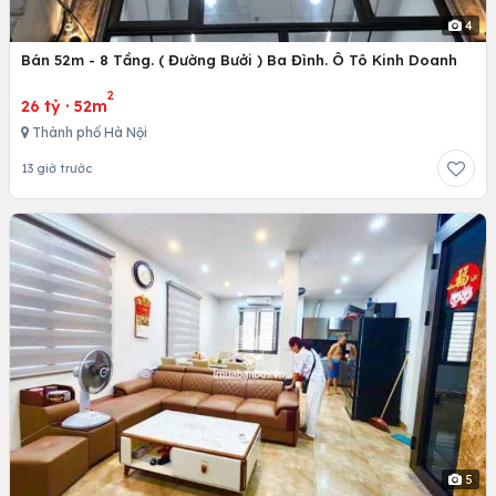
4
Bán 52m - 8 Tầng. ( Đường Bưởi ) Ba Đình. Ô Tô Kinh Doanh
2
26 tỷ
·
52m
Thành phố Hà Nội
13 giờ trước
5