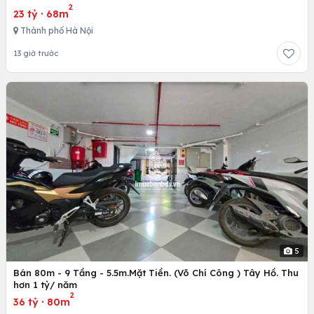
2
23 tỷ
·
68m
Thành phố Hà Nội
13 giờ trước
5
Bán 80m - 9 Tầng - 5.5m.Mặt Tiền. (Võ Chí Công ) Tây Hồ. Thu
hơn 1 tỷ/ năm
2
36 tỷ
·
80m