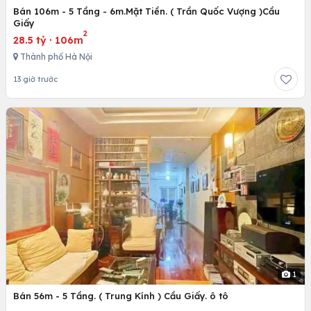
Bán 106m - 5 Tầng - 6m.Mặt Tiền. ( Trần Quốc Vượng )Cầu
Giấy
2
28.5 tỷ
·
106m
Thành phố Hà Nội
13 giờ trước
1
Bán 56m - 5 Tầng. ( Trung Kính ) Cầu Giấy. ô tô