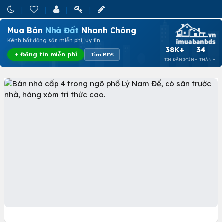
Mua Bán
Nhà Đất
Nhanh Chóng
Kênh bất động sản miễn phí, uy tín
38K+
34
+ Đăng tin miễn phí
Tìm BĐS
TIN ĐĂNG
TỈNH THÀNH