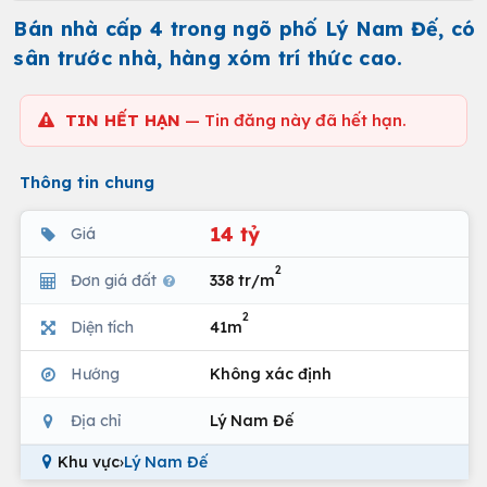
Bán nhà cấp 4 trong ngõ phố Lý Nam Đế, có
sân trước nhà, hàng xóm trí thức cao.
TIN HẾT HẠN
— Tin đăng này đã hết hạn.
Thông tin chung
14 tỷ
Giá
2
Đơn giá đất
338 tr/m
2
Diện tích
41m
Hướng
Không xác định
Địa chỉ
Lý Nam Đế
Khu vực
›
Lý Nam Đế