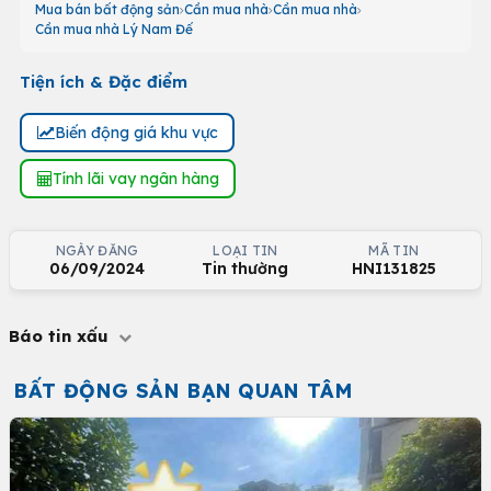
Mua bán bất động sản
Cần mua nhà
Cần mua nhà
Cần mua nhà Lý Nam Đế
Tiện ích & Đặc điểm
Biến động giá khu vực
Tính lãi vay ngân hàng
NGÀY ĐĂNG
LOẠI TIN
MÃ TIN
06/09/2024
Tin thường
HNI131825
Báo tin xấu
BẤT ĐỘNG SẢN BẠN QUAN TÂM