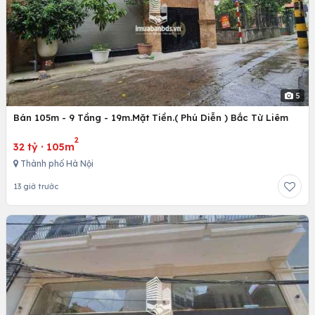
5
Bán 105m - 9 Tầng - 19m.Mặt Tiền.( Phú Diễn ) Bắc Từ Liêm
2
32 tỷ
·
105m
Thành phố Hà Nội
13 giờ trước