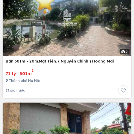
2
Bán 301m - 20m.Mặt Tiền. ( Nguyễn Chính ) Hoàng Mai
2
71 tỷ
·
301m
Thành phố Hà Nội
13 giờ trước