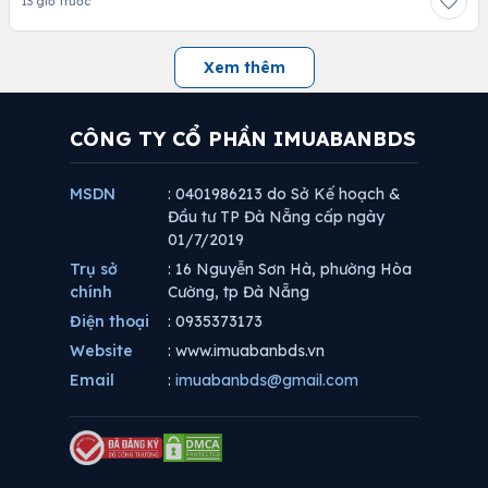
13 giờ trước
Xem thêm
CÔNG TY CỔ PHẦN IMUABANBDS
MSDN
: 0401986213 do Sở Kế hoạch &
Đầu tư TP Đà Nẵng cấp ngày
01/7/2019
Trụ sở
: 16 Nguyễn Sơn Hà, phường Hòa
chính
Cường, tp Đà Nẵng
Điện thoại
: 0935373173
Website
: www.imuabanbds.vn
Email
:
imuabanbds@gmail.com