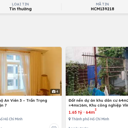
LOẠI TIN
MÃ TIN
Tin thường
HCM139218
4
ộ An Viên 3 – Trần Trọng
Đất nền dự án khu dân cư 64m
ận 7
=4mx16m, Khu công nghiệp Vĩn
2
Bình Chánh, Tp. Hồ Chí Minh
1.65 tỷ
·
64m
ố Hồ Chí Minh
Thành phố Hồ Chí Minh