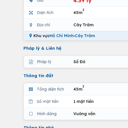
4.39 tỷ
Giá
2
Diện tích
45m
Địa chỉ
Cây Trâm
Khu vực
Hồ Chí Minh
›
Cây Trâm
Pháp lý & Liên hệ
Pháp lý
Sổ Đỏ
Thông tin đất
2
Tổng diện tích
45m
Số mặt tiền
1 mặt tiền
Hình dáng
Vuông vắn
Thông tin nhà