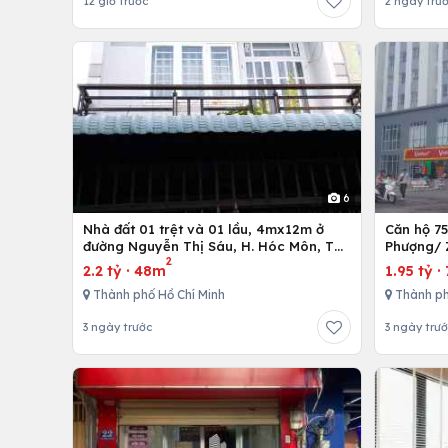
12 giờ trước
2 ngày trư
6
Nhà đất 01 trệt và 01 lầu, 4mx12m ở
Căn hộ 7
đường Nguyễn Thị Sáu, H. Hóc Môn, Tp.
Phượng/ 
2
Hồ Chí Minh
12,Tp. Hồ
2.2 tỷ
·
48m
1.95 tỷ
·
Thành phố Hồ Chí Minh
Thành ph
3 ngày trước
3 ngày trư