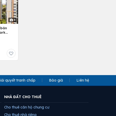
3
 bán
ark
iải quyết tranh chấp
Báo giá
Liên hệ
NHÀ ĐẤT CHO THUÊ
Cho thuê căn hộ chung cư
Cho thuê nhà riêng