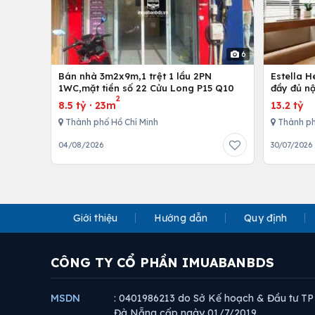
6
Bán nhà 3m2x9m,1 trệt 1 lầu 2PN
Estella 
1WC,mặt tiền số 22 Cửu Long P15 Q10
đầy đủ nộ
2
8.5 tỷ
·
23m
13.2 tỷ
Thành phố Hồ Chí Minh
Thành ph
04/08/2026
30/07/2026
Giới thiệu
Hướng dẫn
Quy định
CÔNG TY CỔ PHẦN IMUABANBDS
MSDN
: 0401986213 do Sở Kế hoạch & Đầu tư TP
Đà Nẵng cấp ngày 01/7/2019