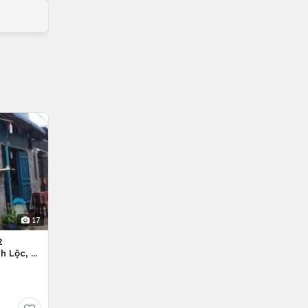
17
2
h Lộc, H.