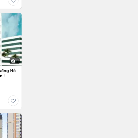
1
ường Hồ
n 1