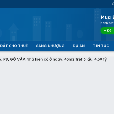
Mua 
Kênh bất 
+ Đăn
 ĐẤT CHO THUÊ
SANG NHƯỢNG
DỰ ÁN
TIN TỨC