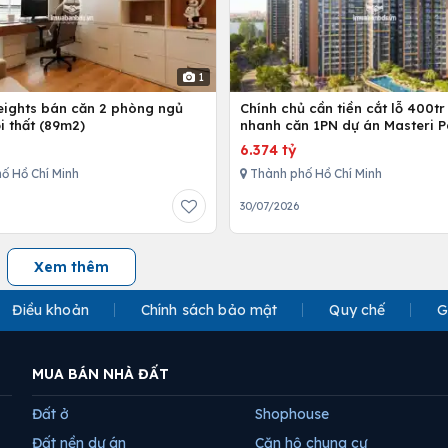
1
Heights bán căn 2 phòng ngủ
Chính chủ cần tiền cắt lỗ 400tr
i thất (89m2)
nhanh căn 1PN dự án Masteri P
Place
6.374 tỷ
ố Hồ Chí Minh
Thành phố Hồ Chí Minh
30/07/2026
Xem thêm
Điều khoản
Chính sách bảo mật
Quy chế
G
MUA BÁN NHÀ ĐẤT
Đất ở
Shophouse
Đất nền dự án
Căn hộ chung cư