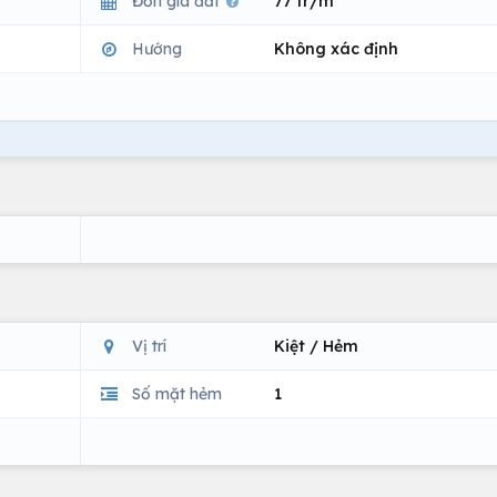
Đơn giá đất
77 tr/m
Hướng
Không xác định
Vị trí
Kiệt / Hẻm
Số mặt hẻm
1