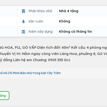
Phân khúc nhà
Nhà 4 tầng
Sân vườn
Không
Năm xây dựng
Không có thông tin
OA, P11, GÒ VẤP Diện tích đất: 45m² Kết cấu: 4 phòng ngủ
i chuyển Vị trí: Nằm ngay công viên Làng Hoa, phường 8, Gò 
0 tỷ đồng Liên hệ em Chương: 0905 355 0cc
hố Hồ Chí Minh
Bán nhà trong kiệt Cây Trâm
hàng