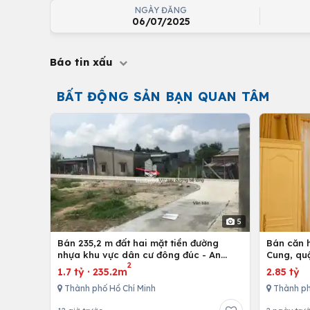
NGÀY ĐĂNG
06/07/2025
Báo tin xấu
BẤT ĐỘNG SẢN BẠN QUAN TÂM
5
Bán 235,2 m đất hai mặt tiền đường
Bán căn h
nhựa khu vực dân cư đông đúc - An
Cung, qu
2
nhứt-Long Điền - Bà Rịa
1.7 tỷ
·
235.2m
2.85 tỷ
Thành phố Hồ Chí Minh
Thành ph