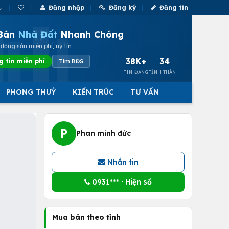
Đăng nhập
Đăng ký
Đăng tin
Bán
Nhà Đất
Nhanh Chóng
động sản miễn phí, uy tín
38K+
34
g tin miễn phí
Tìm BĐS
TIN ĐĂNG
TỈNH THÀNH
PHONG THUỶ
KIẾN TRÚC
TƯ VẤN
P
Phan minh đức
Nhắn tin
0931*** · Hiện số
Mua bán theo tỉnh