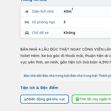
2
Diện tích nhà
45m
Số phòng ngủ
3
Chỗ để xe
Không
BÁN NHÀ 4 LẦU ĐÚC THẬT NGAY CÔNG VIÊN LÀNG H
toilet Hẻm: Xe ba gác đi thoải mái, thuận tiện d
vực yên tĩnh, an ninh, gần tiện ích Giá bán: 4,39
Bán nhà đất
Bán nhà trong kiệt
Bán nhà trong kiệt Thành p
Tiện ích & Đặc điểm
Biến động giá khu vực
Tính lãi vay ngân 