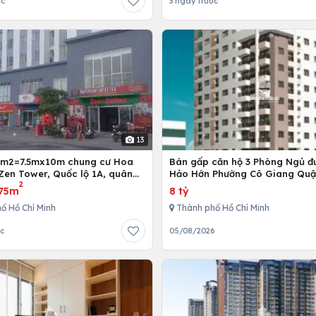
ớc
3 ngày trước
13
5m2=7.5mx10m chung cư Hoa
Bán gấp căn hộ 3 Phòng Ngủ đ
Zen Tower, Quốc lộ 1A, quân
Hảo Hớn Phường Cô Giang Quậ
2
 Chí Minh, Việt Nam
75m
8 tỷ
ố Hồ Chí Minh
Thành phố Hồ Chí Minh
ớc
05/08/2026