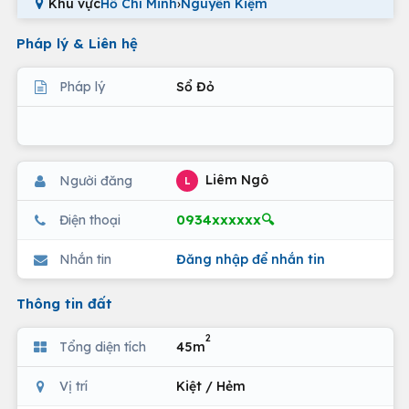
Khu vực
Hồ Chí Minh
›
Nguyễn Kiệm
Pháp lý & Liên hệ
Pháp lý
Sổ Đỏ
Liêm Ngô
Người đăng
L
0934xxxxxx🔍
Điện thoại
Nhắn tin
Đăng nhập để nhắn tin
Thông tin đất
2
Tổng diện tích
45m
Vị trí
Kiệt / Hẻm