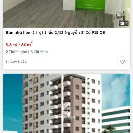
7
Bán nhà hẻm 1 trệt 1 lầu 2/12 Nguyễn Sĩ Cố P15 Q8
2
3.6 tỷ
·
80m
Thành phố Hồ Chí Minh
2 ngày trước