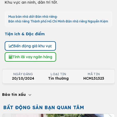
Khu vực an ninh, dân trí tốt.
Mua bán nhà đất
Bán nhà riêng
Bán nhà riêng Thành phố Hồ Chí Minh
Bán nhà riêng Nguyễn Kiệm
Tiện ích & Đặc điểm
Biến động giá khu vực
Tính lãi vay ngân hàng
NGÀY ĐĂNG
LOẠI TIN
MÃ TIN
20/10/2024
Tin thường
HCM131323
Báo tin xấu
BẤT ĐỘNG SẢN BẠN QUAN TÂM