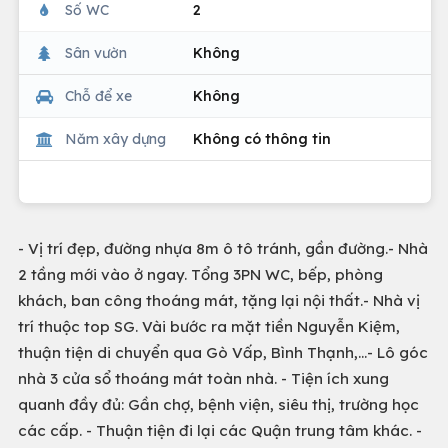
Số WC
2
Sân vườn
Không
Chỗ để xe
Không
Năm xây dựng
Không có thông tin
- Vị trí đẹp, đường nhựa 8m ô tô tránh, gần đường.- Nhà
2 tầng mới vào ở ngay. Tổng 3PN WC, bếp, phòng
khách, ban công thoáng mát, tặng lại nội thất.- Nhà vị
trí thuộc top SG. Vài bước ra mặt tiền Nguyễn Kiệm,
thuận tiện di chuyển qua Gò Vấp, Bình Thạnh,…- Lô góc
nhà 3 cửa sổ thoáng mát toàn nhà. - Tiện ích xung
quanh đầy đủ: Gần chợ, bệnh viện, siêu thị, trường học
các cấp. - Thuận tiện đi lại các Quận trung tâm khác. -