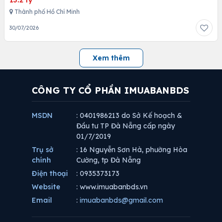
Thành phố Hồ Chí Minh
30/07/2026
Xem thêm
CÔNG TY CỔ PHẦN IMUABANBDS
MSDN
: 0401986213 do Sở Kế hoạch &
Đầu tư TP Đà Nẵng cấp ngày
01/7/2019
Trụ sở
: 16 Nguyễn Sơn Hà, phường Hòa
chính
Cường, tp Đà Nẵng
Điện thoại
: 0935373173
Website
: www.imuabanbds.vn
Email
:
imuabanbds@gmail.com