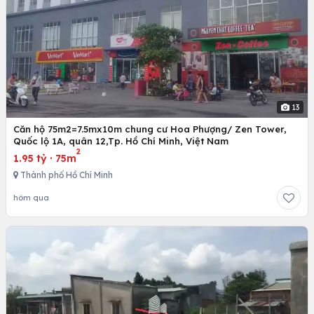
13
Căn hộ 75m2=7.5mx10m chung cư Hoa Phượng/ Zen Tower,
Quốc lộ 1A, quân 12,Tp. Hồ Chí Minh, Việt Nam
2
1.95 tỷ
·
75m
Thành phố Hồ Chí Minh
hôm qua