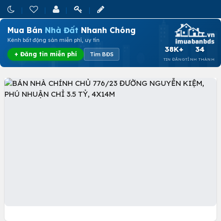
Mua Bán
Nhà Đất
Nhanh Chóng
Kênh bất động sản miễn phí, uy tín
38K+
34
+ Đăng tin miễn phí
Tìm BĐS
TIN ĐĂNG
TỈNH THÀNH