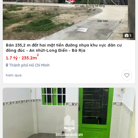
5
Bán 235,2 m đất hai mặt tiền đường nhựa khu vực dân cư
đông đúc - An nhứt-Long Điền - Bà Rịa
2
1.7 tỷ
·
235.2m
Thành phố Hồ Chí Minh
hôm qua