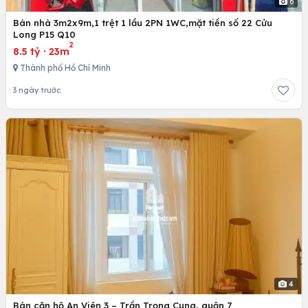
6
Bán nhà 3m2x9m,1 trệt 1 lầu 2PN 1WC,mặt tiền số 22 Cửu
Long P15 Q10
2
8.5 tỷ
·
23m
Thành phố Hồ Chí Minh
3 ngày trước
4
Bán căn hộ An Viên 3 – Trần Trọng Cung, quận 7