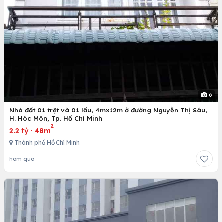
6
Nhà đất 01 trệt và 01 lầu, 4mx12m ở đường Nguyễn Thị Sáu,
H. Hóc Môn, Tp. Hồ Chí Minh
2
2.2 tỷ
·
48m
Thành phố Hồ Chí Minh
hôm qua