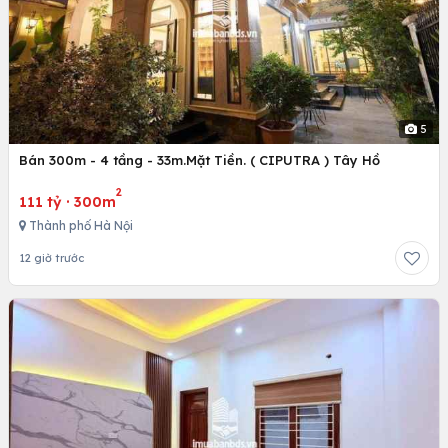
5
Bán 300m - 4 tầng - 33m.Mặt Tiền. ( CIPUTRA ) Tây Hồ
2
111 tỷ
·
300m
Thành phố Hà Nội
12 giờ trước