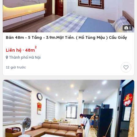
3
Bán 48m - 5 Tầng - 3.9m.Mặt Tiền. ( Hồ Tùng Mậu ) Cầu Giấy
2
Liên hệ
·
48m
Thành phố Hà Nội
12 giờ trước