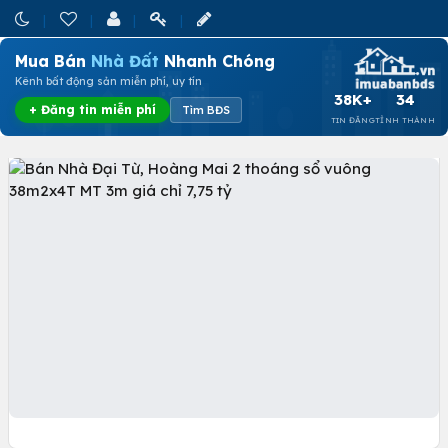
Mua Bán
Nhà Đất
Nhanh Chóng
Kênh bất động sản miễn phí, uy tín
38K+
34
+ Đăng tin miễn phí
Tìm BĐS
TIN ĐĂNG
TỈNH THÀNH