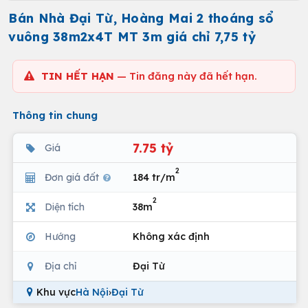
Bán Nhà Đại Từ, Hoàng Mai 2 thoáng sổ
vuông 38m2x4T MT 3m giá chỉ 7,75 tỷ
TIN HẾT HẠN
— Tin đăng này đã hết hạn.
Thông tin chung
7.75 tỷ
Giá
2
Đơn giá đất
184 tr/m
2
Diện tích
38m
Hướng
Không xác định
Địa chỉ
Đại Từ
Khu vực
Hà Nội
›
Đại Từ