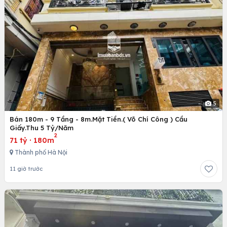
5
Bán 180m - 9 Tầng - 8m.Mặt Tiền.( Võ Chí Công ) Cầu
Giấy.Thu 5 Tỷ/Năm
2
71 tỷ
·
180m
Thành phố Hà Nội
11 giờ trước