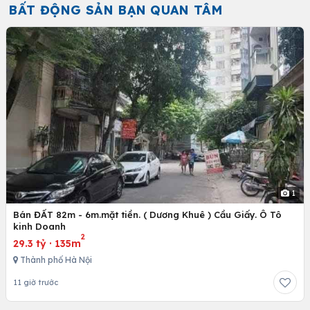
BẤT ĐỘNG SẢN BẠN QUAN TÂM
1
Bán ĐẤT 82m - 6m.mặt tiền. ( Dương Khuê ) Cầu Giấy. Ô Tô
kinh Doanh
2
29.3 tỷ
·
135m
Thành phố Hà Nội
11 giờ trước