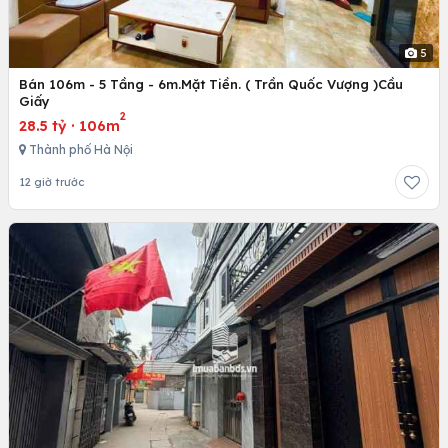
5
Bán 106m - 5 Tầng - 6m.Mặt Tiền. ( Trần Quốc Vượng )Cầu
Giấy
2
28.5 tỷ
·
106m
Thành phố Hà Nội
12 giờ trước