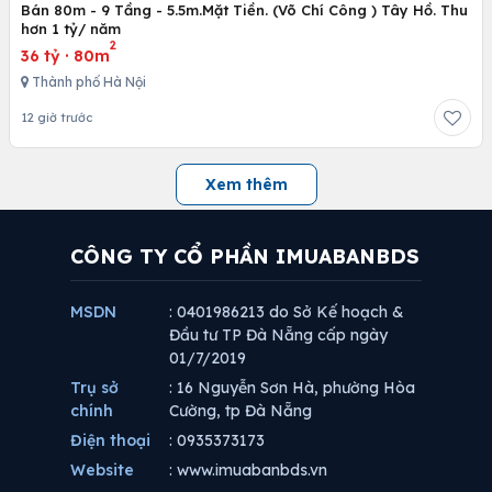
Bán 80m - 9 Tầng - 5.5m.Mặt Tiền. (Võ Chí Công ) Tây Hồ. Thu
hơn 1 tỷ/ năm
2
36 tỷ
·
80m
Thành phố Hà Nội
12 giờ trước
Xem thêm
CÔNG TY CỔ PHẦN IMUABANBDS
MSDN
: 0401986213 do Sở Kế hoạch &
Đầu tư TP Đà Nẵng cấp ngày
01/7/2019
Trụ sở
: 16 Nguyễn Sơn Hà, phường Hòa
chính
Cường, tp Đà Nẵng
Điện thoại
: 0935373173
Website
: www.imuabanbds.vn