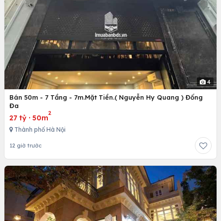
4
Bán 50m - 7 Tầng - 7m.Mặt Tiền.( Nguyễn Hy Quang ) Đống
Đa
2
27 tỷ
·
50m
Thành phố Hà Nội
12 giờ trước