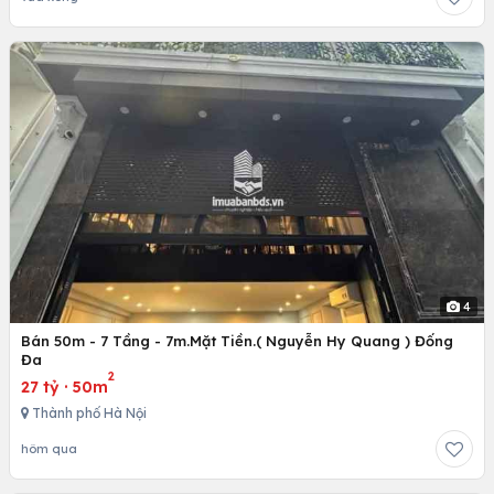
4
Bán 50m - 7 Tầng - 7m.Mặt Tiền.( Nguyễn Hy Quang ) Đống
Đa
2
27 tỷ
·
50m
Thành phố Hà Nội
hôm qua