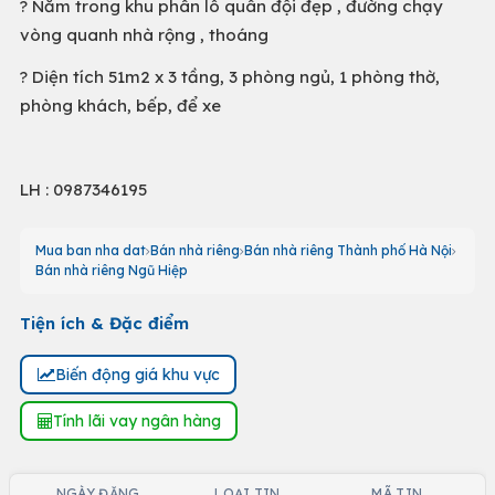
? Nằm trong khu phân lô quân đội đẹp , đường chạy
vòng quanh nhà rộng , thoáng
? Diện tích 51m2 x 3 tầng, 3 phòng ngủ, 1 phòng thờ,
phòng khách, bếp, để xe
LH : 0987346195
Mua ban nha dat
Bán nhà riêng
Bán nhà riêng Thành phố Hà Nội
Bán nhà riêng Ngũ Hiệp
Tiện ích & Đặc điểm
Biến động giá khu vực
Tính lãi vay ngân hàng
NGÀY ĐĂNG
LOẠI TIN
MÃ TIN