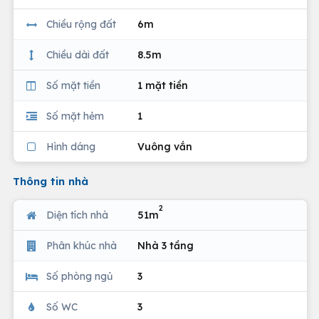
Chiều rộng đất
6m
Chiều dài đất
8.5m
Số mặt tiền
1 mặt tiền
Số mặt hẻm
1
Hình dáng
Vuông vắn
Thông tin nhà
2
Diện tích nhà
51m
Phân khúc nhà
Nhà 3 tầng
Số phòng ngủ
3
Số WC
3