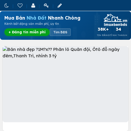
Mua Bán
Nhà Đất
Nhanh Chóng
Kênh bất động sản miễn phí, uy tín
38K+
34
+ Đăng tin miễn phí
Tìm BĐS
TIN ĐĂNG
TỈNH THÀNH