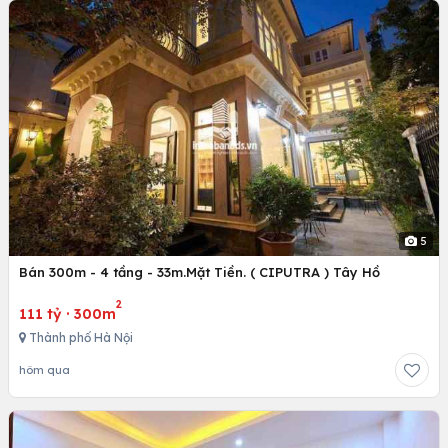
5
Bán 300m - 4 tầng - 33m.Mặt Tiền. ( CIPUTRA ) Tây Hồ
2
111 tỷ
·
300m
Thành phố Hà Nội
hôm qua