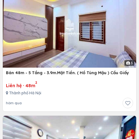
3
Bán 48m - 5 Tầng - 3.9m.Mặt Tiền. ( Hồ Tùng Mậu ) Cầu Giấy
2
Liên hệ
·
48m
Thành phố Hà Nội
hôm qua