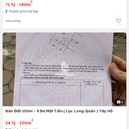
2
71 tỷ
·
180m
Thành phố Hà Nội
vừa xong
2
Bán Đất 100m - 9.5m.Mặt Tiền.( Lạc Long Quân ) Tây Hồ
2
24 tỷ
·
100m