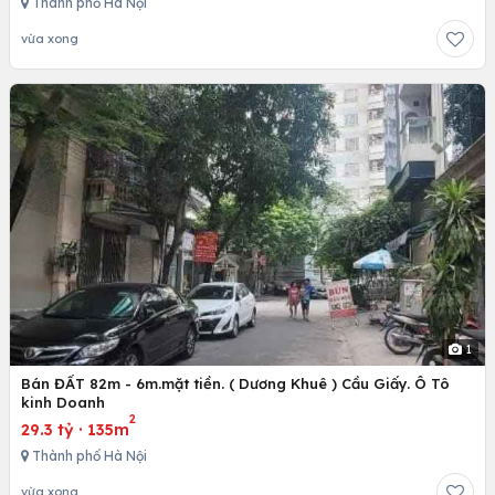
Thành phố Hà Nội
vừa xong
1
Bán ĐẤT 82m - 6m.mặt tiền. ( Dương Khuê ) Cầu Giấy. Ô Tô
kinh Doanh
2
29.3 tỷ
·
135m
Thành phố Hà Nội
vừa xong