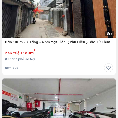
5
Bán 100m - 7 Tầng - 6.3m.Mặt Tiền. ( Phú Diễn ) Bắc Từ Liêm
2
27.3 triệu
·
80m
Thành phố Hà Nội
hôm qua