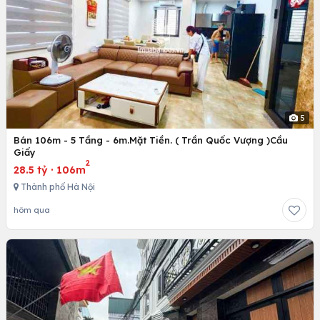
5
Bán 106m - 5 Tầng - 6m.Mặt Tiền. ( Trần Quốc Vượng )Cầu
Giấy
2
28.5 tỷ
·
106m
Thành phố Hà Nội
hôm qua