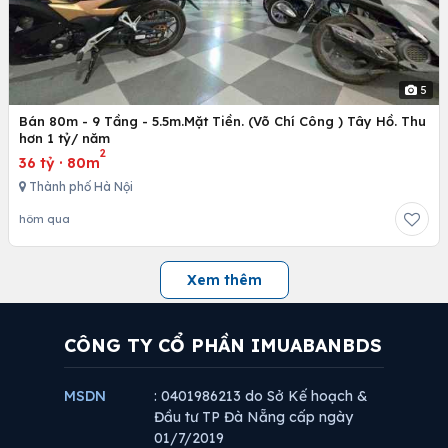
5
Bán 80m - 9 Tầng - 5.5m.Mặt Tiền. (Võ Chí Công ) Tây Hồ. Thu
hơn 1 tỷ/ năm
2
36 tỷ
·
80m
Thành phố Hà Nội
hôm qua
Xem thêm
CÔNG TY CỔ PHẦN IMUABANBDS
MSDN
: 0401986213 do Sở Kế hoạch &
Đầu tư TP Đà Nẵng cấp ngày
01/7/2019