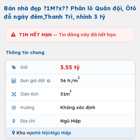
Bán nhà đẹp ?1M?x?? Phân lô Quân đội, Ôtô
đỗ ngày đêm,Thanh Trì, nhỉnh 3 tỷ
TIN HẾT HẠN
— Tin đăng này đã hết hạn.
Thông tin chung
3.55 tỷ
Giá
2
Đơn giá đất
56 tr/m
2
Diện tích
51m
Hướng
Không xác định
Địa chỉ
Ngũ Hiệp
Khu vực
Hà Nội
›
Ngũ Hiệp