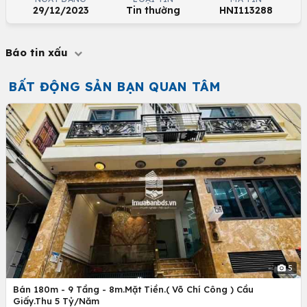
29/12/2023
Tin thường
HNI113288
Báo tin xấu
BẤT ĐỘNG SẢN BẠN QUAN TÂM
5
Bán 180m - 9 Tầng - 8m.Mặt Tiền.( Võ Chí Công ) Cầu
Giấy.Thu 5 Tỷ/Năm