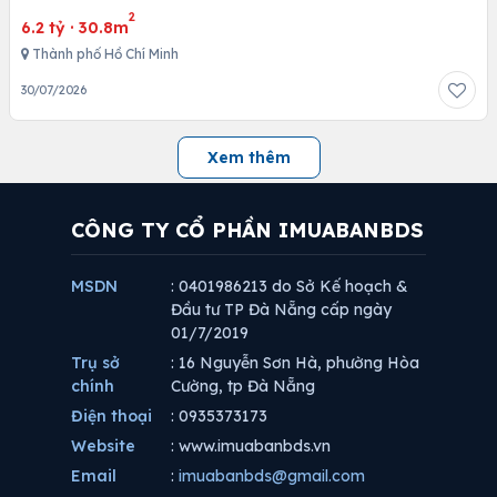
2
6.2 tỷ
·
30.8m
Thành phố Hồ Chí Minh
30/07/2026
Xem thêm
CÔNG TY CỔ PHẦN IMUABANBDS
MSDN
: 0401986213 do Sở Kế hoạch &
Đầu tư TP Đà Nẵng cấp ngày
01/7/2019
Trụ sở
: 16 Nguyễn Sơn Hà, phường Hòa
chính
Cường, tp Đà Nẵng
Điện thoại
: 0935373173
Website
: www.imuabanbds.vn
Email
:
imuabanbds@gmail.com