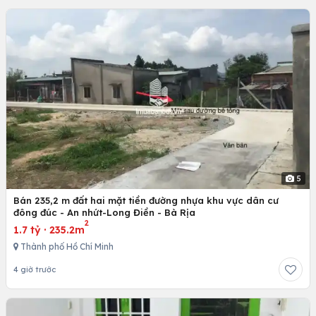
5
Bán 235,2 m đất hai mặt tiền đường nhựa khu vực dân cư
đông đúc - An nhứt-Long Điền - Bà Rịa
2
1.7 tỷ
·
235.2m
Thành phố Hồ Chí Minh
4 giờ trước