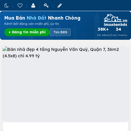
Mua Bán
Nhà Đất
Nhanh Chóng
Kênh bất động sản miễn phí, uy tín
38K+
34
+ Đăng tin miễn phí
Tìm BĐS
TIN ĐĂNG
TỈNH THÀNH