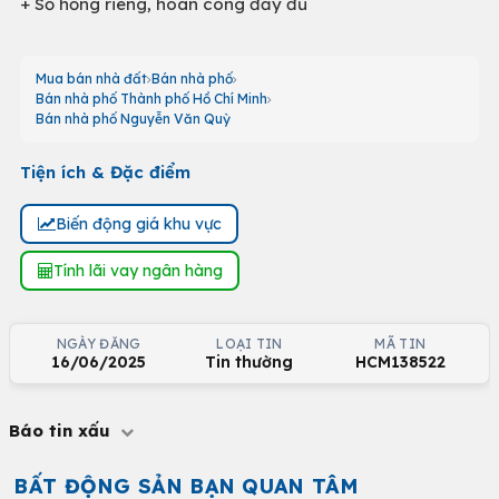
+ Sổ hồng riêng, hoàn công đầy đủ
Mua bán nhà đất
Bán nhà phố
Bán nhà phố Thành phố Hồ Chí Minh
Bán nhà phố Nguyễn Văn Quỳ
Tiện ích & Đặc điểm
Biến động giá khu vực
Tính lãi vay ngân hàng
NGÀY ĐĂNG
LOẠI TIN
MÃ TIN
16/06/2025
Tin thường
HCM138522
Báo tin xấu
BẤT ĐỘNG SẢN BẠN QUAN TÂM