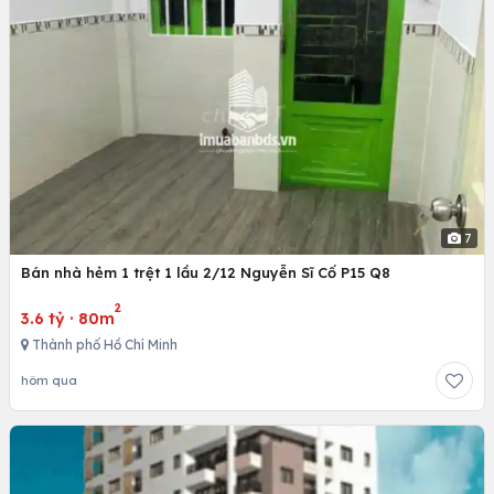
7
Bán nhà hẻm 1 trệt 1 lầu 2/12 Nguyễn Sĩ Cố P15 Q8
2
3.6 tỷ
·
80m
Thành phố Hồ Chí Minh
hôm qua