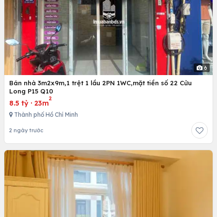
6
Bán nhà 3m2x9m,1 trệt 1 lầu 2PN 1WC,mặt tiền số 22 Cửu
Long P15 Q10
2
8.5 tỷ
·
23m
Thành phố Hồ Chí Minh
2 ngày trước