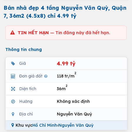
Bán nhà đẹp 4 tầng Nguyễn Văn Quỳ, Quận
7, 36m2 (4.5x8) chỉ 4.99 tỷ
TIN HẾT HẠN
— Tin đăng này đã hết hạn.
Thông tin chung
4.99 tỷ
Giá
2
Đơn giá đất
118 tr/m
2
Diện tích
36m
Hướng
Không xác định
Địa chỉ
Nguyễn Văn Quỳ
Khu vực
Hồ Chí Minh
›
Nguyễn Văn Quỳ