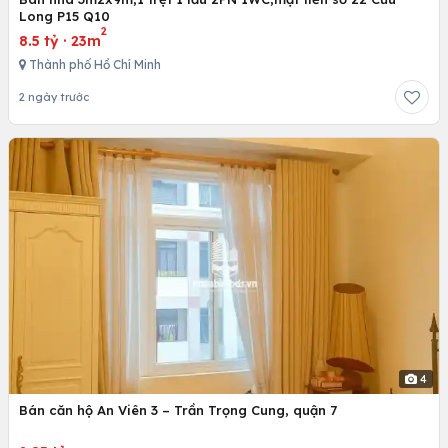
Long P15 Q10
2
8.5 tỷ
·
23m
Thành phố Hồ Chí Minh
2 ngày trước
4
Bán căn hộ An Viên 3 – Trần Trọng Cung, quận 7