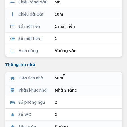
Chiều rộng đất
3m
Chiều dài đất
10m
Số mặt tiền
1 mặt tiền
Số mặt hẻm
1
Hình dáng
Vuông vắn
Thông tin nhà
2
Diện tích nhà
30m
Phân khúc nhà
Nhà 2 tầng
Số phòng ngủ
2
Số WC
2
Sân vườn
Không