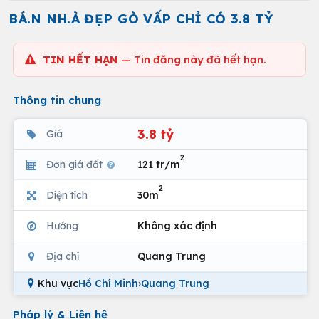
BÁ.N NH.À ĐẸP GÒ VẤP CHỈ CÓ 3.8 TỶ
TIN HẾT HẠN
— Tin đăng này đã hết hạn.
Thông tin chung
3.8 tỷ
Giá
2
Đơn giá đất
121 tr/m
2
Diện tích
30m
Hướng
Không xác định
Địa chỉ
Quang Trung
Khu vực
Hồ Chí Minh
›
Quang Trung
Pháp lý & Liên hệ