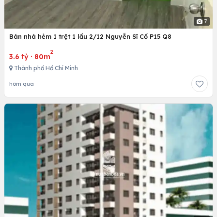
7
Bán nhà hẻm 1 trệt 1 lầu 2/12 Nguyễn Sĩ Cố P15 Q8
2
3.6 tỷ
·
80m
Thành phố Hồ Chí Minh
hôm qua