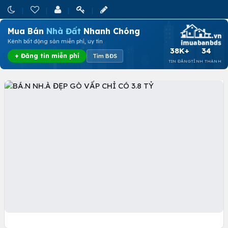
Mua Bán
Nhà Đất
Nhanh Chóng
Kênh bất động sản miễn phí, uy tín
38K+
34
+ Đăng tin miễn phí
Tìm BĐS
TIN ĐĂNG
TỈNH THÀNH