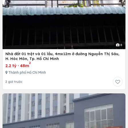
6
Nhà đất 01 trệt và 01 lầu, 4mx12m ở đường Nguyễn Thị Sáu,
H. Hóc Môn, Tp. Hồ Chí Minh
2
2.2 tỷ
·
48m
Thành phố Hồ Chí Minh
2 giờ trước