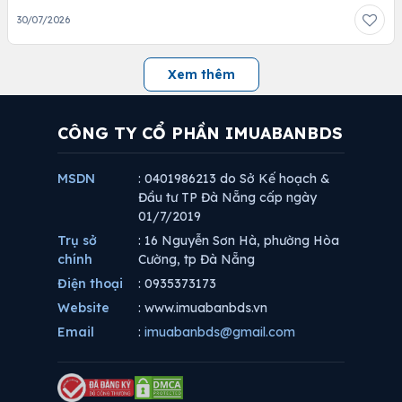
30/07/2026
Xem thêm
CÔNG TY CỔ PHẦN IMUABANBDS
MSDN
: 0401986213 do Sở Kế hoạch &
Đầu tư TP Đà Nẵng cấp ngày
01/7/2019
Trụ sở
: 16 Nguyễn Sơn Hà, phường Hòa
chính
Cường, tp Đà Nẵng
Điện thoại
: 0935373173
Website
: www.imuabanbds.vn
Email
:
imuabanbds@gmail.com