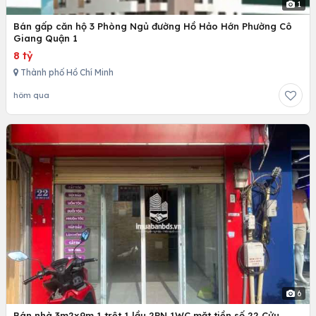
1
Bán gấp căn hộ 3 Phòng Ngủ đường Hồ Hảo Hớn Phường Cô
Giang Quận 1
8 tỷ
Thành phố Hồ Chí Minh
hôm qua
6
Bán nhà 3m2x9m,1 trệt 1 lầu 2PN 1WC,mặt tiền số 22 Cửu