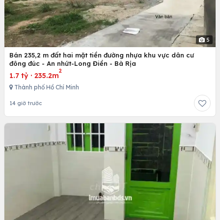
5
Bán 235,2 m đất hai mặt tiền đường nhựa khu vực dân cư
đông đúc - An nhứt-Long Điền - Bà Rịa
2
1.7 tỷ
·
235.2m
Thành phố Hồ Chí Minh
14 giờ trước