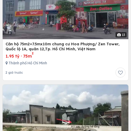
13
Căn hộ 75m2=7.5mx10m chung cư Hoa Phượng/ Zen Tower,
Quốc lộ 1A, quân 12,Tp. Hồ Chí Minh, Việt Nam
2
1.95 tỷ
·
75m
Thành phố Hồ Chí Minh
2 giờ trước