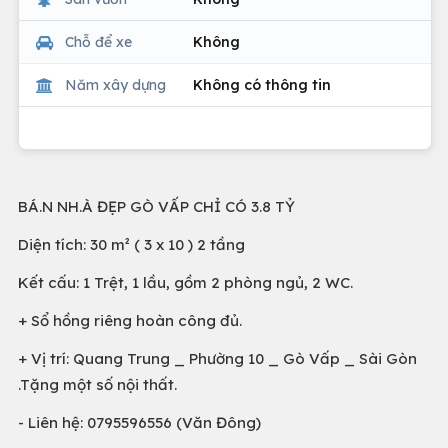
Chỗ để xe
Không
Năm xây dựng
Không có thông tin
BÁ.N NH.À ĐẸP GÒ VẤP CHỈ CÓ 3.8 TỶ
Diện tích: 30 m² ( 3 x 10 ) 2 tầng
Kết cấu: 1 Trệt, 1 lầu, gồm 2 phòng ngủ, 2 WC.
+ Sổ hồng riêng hoàn công đủ.
+ Vị trí: Quang Trung _ Phường 10 _ Gò Vấp _ Sài Gòn
.Tặng một số nội thất.
- Liên hệ: 0795596556 (Văn Đông)