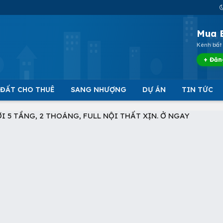
Mua 
Kênh bất 
+ Đăn
 ĐẤT CHO THUÊ
SANG NHƯỢNG
DỰ ÁN
TIN TỨC