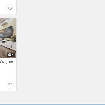
4
ền. ( Đức