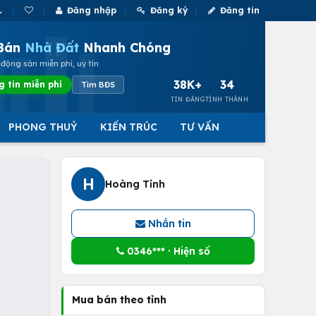
Đăng nhập
Đăng ký
Đăng tin
Bán
Nhà Đất
Nhanh Chóng
động sản miễn phí, uy tín
38K+
34
g tin miễn phí
Tìm BĐS
TIN ĐĂNG
TỈNH THÀNH
PHONG THUỶ
KIẾN TRÚC
TƯ VẤN
H
Hoàng Tỉnh
Nhắn tin
0346*** · Hiện số
Mua bán theo tỉnh