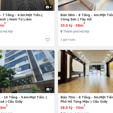
4
 7 Tầng - 4.5m.Mặt Tiền.(
Bán 58m - 8 Tầng - 4m.Mặt Tiền
anh ) Nam Từ Liêm
Công Sơn ) Tây Hồ
2
2
0m
29.5 tỷ
·
58m
ố Hà Nội
Thành phố Hà Nội
1 giờ trước
3
- 10 Tầng - 9.6m.Mạt Tiền. (
Bán 70m - 8 Tầng - 5m.Mặt Tiền
uê ) Cầu Giấy
Phố Hồ Tùng Mậu ) Cầu Giấy
2
2
25m
38.5 tỷ
·
70m