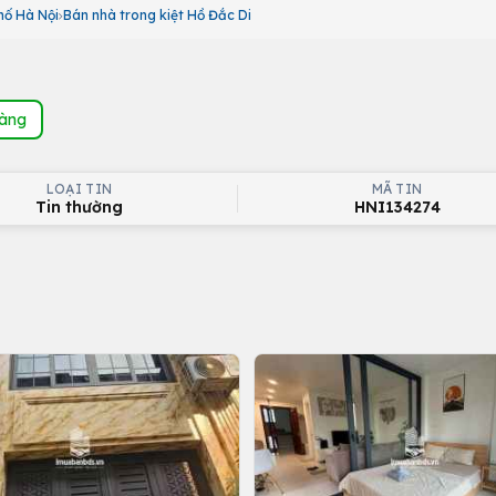
hố Hà Nội
Bán nhà trong kiệt Hồ Đắc Di
hàng
LOẠI TIN
MÃ TIN
Tin thường
HNI134274