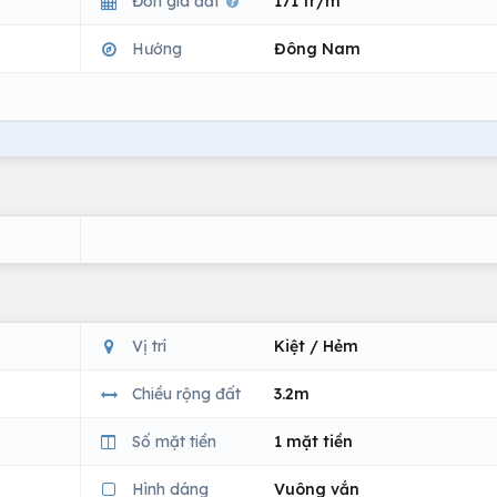
Đơn giá đất
171 tr/m
Hướng
Đông Nam
Vị trí
Kiệt / Hẻm
Chiều rộng đất
3.2m
Số mặt tiền
1 mặt tiền
Hình dáng
Vuông vắn