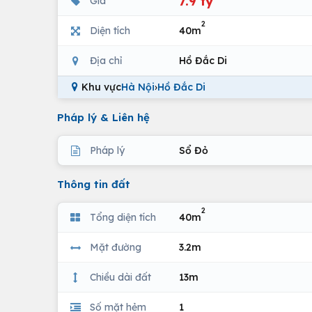
7.9 tỷ
Giá
2
Diện tích
40m
Địa chỉ
Hồ Đắc Di
Khu vực
Hà Nội
›
Hồ Đắc Di
Pháp lý & Liên hệ
Pháp lý
Sổ Đỏ
Thông tin đất
2
Tổng diện tích
40m
Mặt đường
3.2m
Chiều dài đất
13m
Số mặt hẻm
1