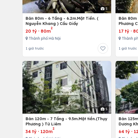
5
Bán 80m - 6 Tầng - 6.2m.Mặt Tiền. (
Bán 80m -
Nguyễn Khang ) Cầu Giấy
Phương C
2
20 tỷ
·
80m
17 tỷ
·
8
Thành phố Hà Nội
Thành ph
1 giờ trước
1 giờ trước
5
Bán 120m - 7 Tầng - 9.5m.Mặt tiền.(Thụy
Bán 125m 
Phương ) Từ Liêm
Dương Kh
2
34 tỷ
·
120m
64 tỷ
·
1