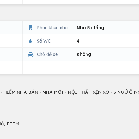
Phân khúc nhà
Nhà 5+ tầng
Số WC
4
Chỗ để xe
Không
 HIẾM NHÀ BÁN - NHÀ MỚI - NỘI THẤT XỊN XÒ - 5 NGỦ Ở N
Hồ, TTTM.