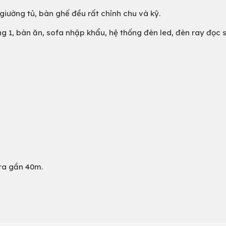
 giường tủ, bàn ghế đều rất chỉnh chu và kỹ.
g 1, bàn ăn, sofa nhập khẩu, hệ thống đèn led, đèn ray đọc s
 ra gần 40m.