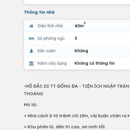
Thông tin nhà
2
Diện tích nhà
40m
Số phòng ngủ
5
Sân vườn
Không
Năm xây dựng
Không có thông tin
-HỒ ĐẮC DI TT ĐỐNG ĐA - TIỆN ÍCH NGẬP TRÀN -
THOÁNG
Mô tả:
+ Nhà cách ô tô tránh chỉ 15m, vài bước chân ra 
+ Khu phân lô, dân trí cao, an ninh tốt.