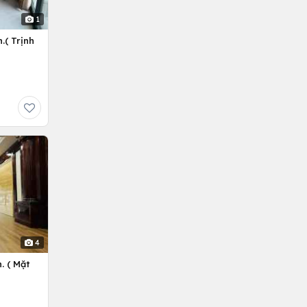
1
.( Trịnh
4
. ( Mặt