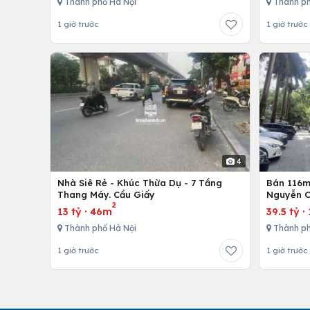
Thành phố Hà Nội
Thành ph
1 giờ trước
1 giờ trước
4
Nhà Siê Rẻ - Khúc Thừa Dụ - 7 Tầng
Bán 116m 
Thang Máy. Cầu Giấy
Nguyễn C
2
13 tỷ
·
46m
39.5 tỷ
·
Thành phố Hà Nội
Thành ph
1 giờ trước
1 giờ trước