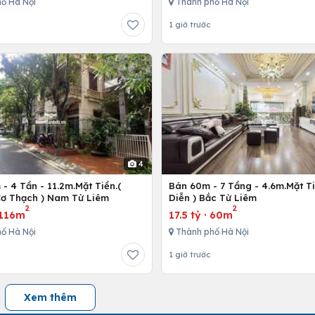
ố Hà Nội
Thành phố Hà Nội
1 giờ trước
4
- 4 Tần - 11.2m.Mặt Tiền.(
Bán 60m - 7 Tầng - 4.6m.Mặt Ti
ơ Thạch ) Nam Từ Liêm
Diễn ) Bắc Từ Liêm
2
2
116m
17.5 tỷ
·
60m
ố Hà Nội
Thành phố Hà Nội
1 giờ trước
Xem thêm