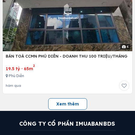
4
BÁN TOÀ CCMN PHÚ DIỄN - DOANH THU 100 TRIỆU/THÁNG
2
19.5 tỷ
·
65m
Phú Diễn
hôm qua
Xem thêm
CÔNG TY CỔ PHẦN IMUABANBDS