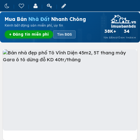
Mua Bán
Nhà Đất
Nhanh Chóng
Kênh bất động sản miễn phí, uy tín
38K+
34
+ Đăng tin miễn phí
Tìm BĐS
TIN ĐĂNG
TỈNH THÀNH