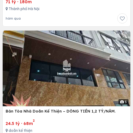
71 tỷ
·
180m
Thành phố Hà Nội
hôm qua
5
Bán Tòa Nhà Doãn Kế Thiện – DÒNG TIỀN 1,2 TỶ/NĂM.
2
24.5 tỷ
·
68m
doãn kế thiện