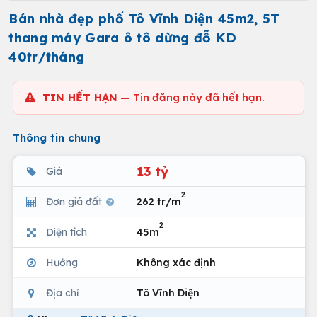
Bán nhà đẹp phố Tô Vĩnh Diện 45m2, 5T
thang máy Gara ô tô dừng đỗ KD
40tr/tháng
TIN HẾT HẠN
— Tin đăng này đã hết hạn.
Thông tin chung
13 tỷ
Giá
2
Đơn giá đất
262 tr/m
2
Diện tích
45m
Hướng
Không xác định
Địa chỉ
Tô Vĩnh Diện