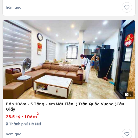
hôm qua
5
Bán 106m - 5 Tầng - 6m.Mặt Tiền. ( Trần Quốc Vượng )Cầu
Giấy
2
28.5 tỷ
·
106m
Thành phố Hà Nội
hôm qua