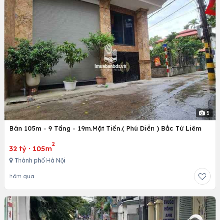
5
Bán 105m - 9 Tầng - 19m.Mặt Tiền.( Phú Diễn ) Bắc Từ Liêm
2
32 tỷ
·
105m
Thành phố Hà Nội
hôm qua