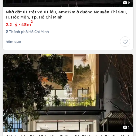
6
Nhà đất 01 trệt và 01 lầu, 4mx12m ở đường Nguyễn Thị Sáu,
H. Hóc Môn, Tp. Hồ Chí Minh
2
2.2 tỷ
·
48m
Thành phố Hồ Chí Minh
hôm qua
1