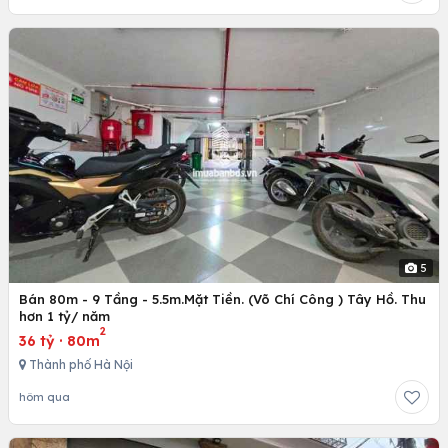
5
Bán 80m - 9 Tầng - 5.5m.Mặt Tiền. (Võ Chí Công ) Tây Hồ. Thu
hơn 1 tỷ/ năm
2
36 tỷ
·
80m
Thành phố Hà Nội
hôm qua