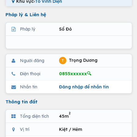
Khu vực
›
Tô Vĩnh Diện
Pháp lý & Liên hệ
Pháp lý
Sổ Đỏ
Trọng Dương
Người đăng
T
0855xxxxxx🔍
Điện thoại
Nhắn tin
Đăng nhập để nhắn tin
Thông tin đất
2
Tổng diện tích
45m
Vị trí
Kiệt / Hẻm