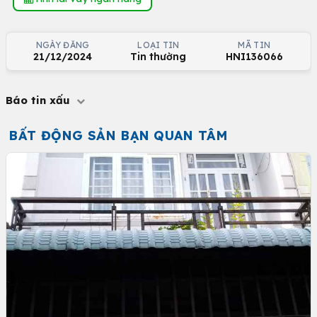
NGÀY ĐĂNG
LOẠI TIN
MÃ TIN
21/12/2024
Tin thường
HNI136066
Báo tin xấu
BẤT ĐỘNG SẢN BẠN QUAN TÂM