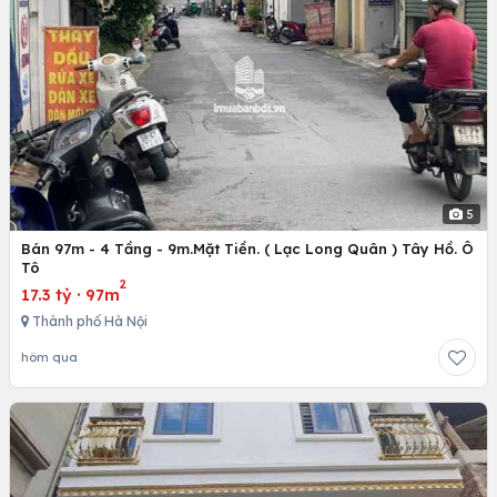
5
Bán 97m - 4 Tầng - 9m.Mặt Tiền. ( Lạc Long Quân ) Tây Hồ. Ô
Tô
2
17.3 tỷ
·
97m
Thành phố Hà Nội
hôm qua