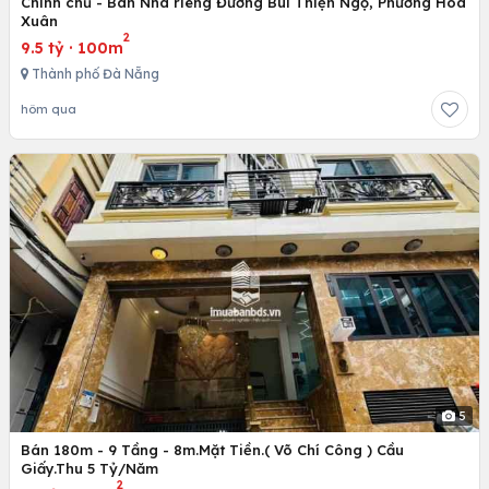
Chính chủ - Bán Nhà riêng Đường Bùi Thiện Ngộ, Phường Hoà
Xuân
2
9.5 tỷ
·
100m
Thành phố Đà Nẵng
hôm qua
5
Bán 180m - 9 Tầng - 8m.Mặt Tiền.( Võ Chí Công ) Cầu
Giấy.Thu 5 Tỷ/Năm
2