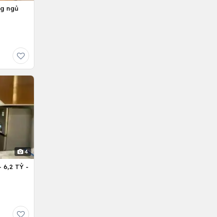
ng ngủ
4
6,2 TỶ -