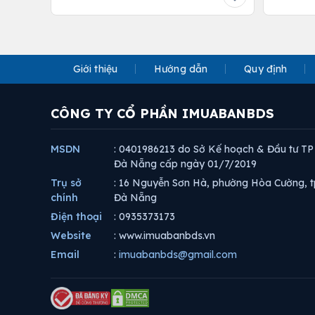
Giới thiệu
Hướng dẫn
Quy định
CÔNG TY CỔ PHẦN IMUABANBDS
MSDN
: 0401986213 do Sở Kế hoạch & Đầu tư TP
Đà Nẵng cấp ngày 01/7/2019
Trụ sở
: 16 Nguyễn Sơn Hà, phường Hòa Cường, t
chính
Đà Nẵng
Điện thoại
: 0935373173
Website
: www.imuabanbds.vn
Email
:
imuabanbds@gmail.com