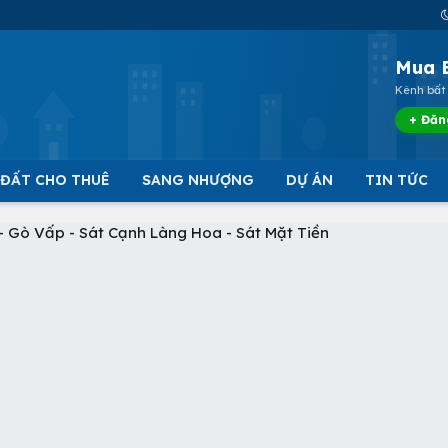
Mua 
Kênh bất 
+ Đăn
 ĐẤT CHO THUÊ
SANG NHƯỢNG
DỰ ÁN
TIN TỨC