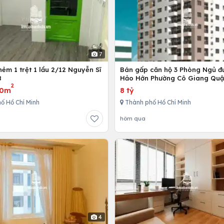
7
ẻm 1 trệt 1 lầu 2/12 Nguyễn Sĩ
Bán gấp căn hộ 3 Phòng Ngủ đ
8
Hảo Hớn Phường Cô Giang Quậ
2
80m
8 tỷ
ố Hồ Chí Minh
Thành phố Hồ Chí Minh
hôm qua
4