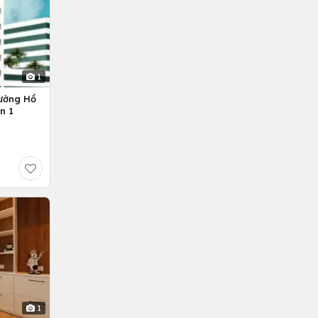
1
ường Hồ
n 1
1