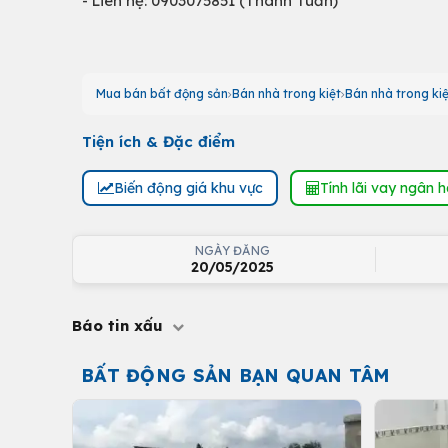
- Liên hệ: 0903075851 (Thanh Tuấn)
Mua bán bất động sản
Bán nhà trong kiệt
Bán nhà trong ki
Tiện ích & Đặc điểm
Biến động giá khu vực
Tính lãi vay ngân 
NGÀY ĐĂNG
20/05/2025
Báo tin xấu
BẤT ĐỘNG SẢN BẠN QUAN TÂM