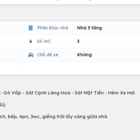
Phân khúc nhà
Nhà 3 tầng
Số WC
3
Chỗ để xe
Không
 - Gò Vấp - Sát Cạnh Làng Hoa - Sát Mặt Tiền - Hẻm Xe Hơi
đủ)
h, bếp, 4pn, 3wc, giếng trời lấy sáng giữa nhà