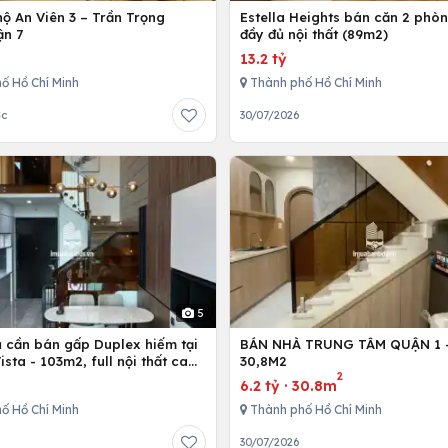
ộ An Viên 3 – Trần Trọng
Estella Heights bán căn 2 phò
ận 7
đầy đủ nội thất (89m2)
13.2 tỷ
ố Hồ Chí Minh
Thành phố Hồ Chí Minh
ớc
30/07/2026
5
ủ cần bán gấp Duplex hiếm tại
BÁN NHÀ TRUNG TÂM QUẬN 1 - 
Vista - 103m2, full nội thất cao
30,8M2
2
6.2 tỷ
·
30.8m
ố Hồ Chí Minh
Thành phố Hồ Chí Minh
30/07/2026