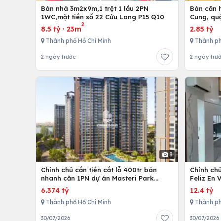
Bán nhà 3m2x9m,1 trệt 1 lầu 2PN
Bán căn h
1WC,mặt tiền số 22 Cửu Long P15 Q10
Cung, qu
2
8.5 tỷ
·
23m
2.85 tỷ
Thành phố Hồ Chí Minh
Thành ph
2 ngày trước
2 ngày trư
3
Chính chủ cần tiền cắt lỗ 400tr bán
Chính ch
nhanh căn 1PN dự án Masteri Park
Feliz En 
Place
cấp
6.374 tỷ
12.4 tỷ
Thành phố Hồ Chí Minh
Thành ph
30/07/2026
30/07/2026