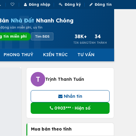
Đăng nhập
Đăng ký
Đăng tin
Bán
Nhà Đất
Nhanh Chóng
động sản miễn phí, uy tín
38K+
34
g tin miễn phí
Tìm BĐS
TIN ĐĂNG
TỈNH THÀNH
PHONG THUỶ
KIẾN TRÚC
TƯ VẤN
T
Trịnh Thanh Tuấn
Nhắn tin
0903*** · Hiện số
Mua bán theo tỉnh