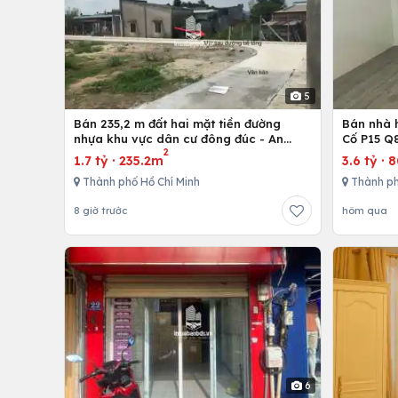
5
Bán 235,2 m đất hai mặt tiền đường
Bán nhà h
nhựa khu vực dân cư đông đúc - An
Cố P15 Q
2
nhứt-Long Điền - Bà Rịa
1.7 tỷ
·
235.2m
3.6 tỷ
·
Thành phố Hồ Chí Minh
Thành ph
8 giờ trước
hôm qua
6