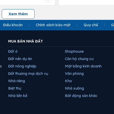
Xem thêm
Điều khoản
Chính sách bảo mật
Quy chế
G
MUA BÁN NHÀ ĐẤT
Đất ở
Shophouse
Đất nền dự án
Căn hộ chung cư
p
Đất nông nghiệp
Mặt bằng kinh doanh
Đất thương mại dịch vụ
Văn phòng
Nhà riêng
Kho
Biệt thự
Nhà xưởng
Nhà liền kề
Bất động sản khác