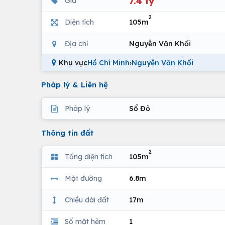
7.4 tỷ
Giá
2
Diện tích
105m
Địa chỉ
Nguyễn Văn Khối
Khu vực
Hồ Chí Minh
›
Nguyễn Văn Khối
Pháp lý & Liên hệ
Pháp lý
Sổ Đỏ
Thông tin đất
2
Tổng diện tích
105m
Mặt đường
6.8m
Chiều dài đất
17m
Số mặt hẻm
1