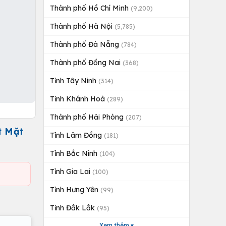
Thành phố Hồ Chí Minh
(9,200)
Thành phố Hà Nội
(5,785)
Thành phố Đà Nẵng
(784)
Thành phố Đồng Nai
(368)
Tỉnh Tây Ninh
(314)
Tỉnh Khánh Hoà
(289)
Thành phố Hải Phòng
(207)
t Mặt
Tỉnh Lâm Đồng
(181)
Tỉnh Bắc Ninh
(104)
Tỉnh Gia Lai
(100)
Tỉnh Hưng Yên
(99)
Tỉnh Đắk Lắk
(95)
Xem thêm ▾