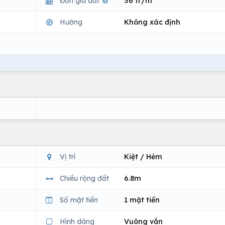
Đơn giá đất
56 tr/m
Hướng
Không xác định
Vị trí
Kiệt / Hẻm
Chiều rộng đất
6.8m
Số mặt tiền
1 mặt tiền
Hình dáng
Vuông vắn