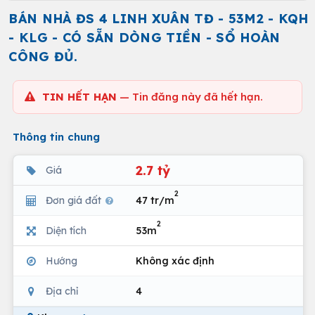
BÁN NHÀ ĐS 4 LINH XUÂN TĐ - 53M2 - KQH
- KLG - CÓ SẴN DÒNG TIỀN - SỔ HOÀN
CÔNG ĐỦ.
TIN HẾT HẠN
— Tin đăng này đã hết hạn.
Thông tin chung
2.7 tỷ
Giá
2
Đơn giá đất
47 tr/m
2
Diện tích
53m
Hướng
Không xác định
Địa chỉ
4