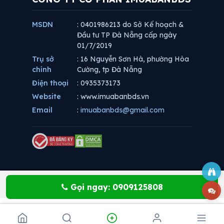
MSDN
: 0401986213 do Sở Kế hoạch &
Đầu tư TP Đà Nẵng cấp ngày
01/7/2019
Trụ sở
: 16 Nguyễn Sơn Hà, phường Hòa
chính
Cường, tp Đà Nẵng
Điện thoại
: 0935373173
Website
: www.imuabanbds.vn
Email
:
imuabanbds@gmail.com
Gọi ngay: 0909125808