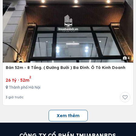
4
Bán 52m - 8 Tầng. ( Đường Bưởi ) Ba Đình. Ô Tô Kinh Doanh
2
26 tỷ
·
52m
Thành phố Hà Nội
3 giờ trước
Xem thêm
CÔNG TY CỔ PHẦN IMUABANBDS