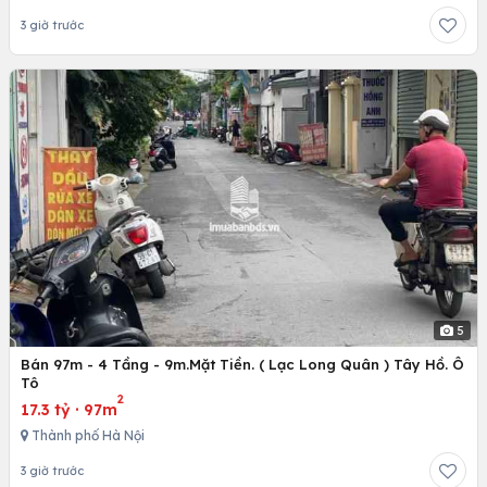
3 giờ trước
5
Bán 97m - 4 Tầng - 9m.Mặt Tiền. ( Lạc Long Quân ) Tây Hồ. Ô
Tô
2
17.3 tỷ
·
97m
Thành phố Hà Nội
3 giờ trước