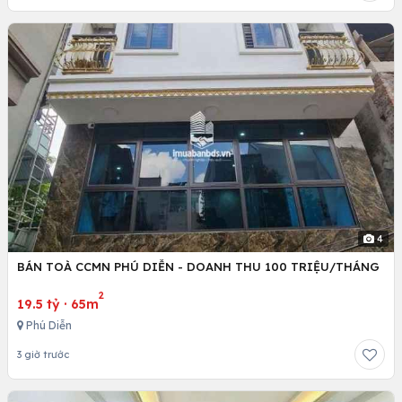
4
BÁN TOÀ CCMN PHÚ DIỄN - DOANH THU 100 TRIỆU/THÁNG
2
19.5 tỷ
·
65m
Phú Diễn
3 giờ trước