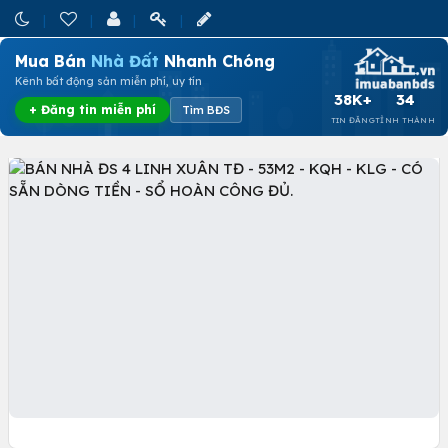
Mua Bán
Nhà Đất
Nhanh Chóng
Kênh bất động sản miễn phí, uy tín
38K+
34
+ Đăng tin miễn phí
Tìm BĐS
TIN ĐĂNG
TỈNH THÀNH