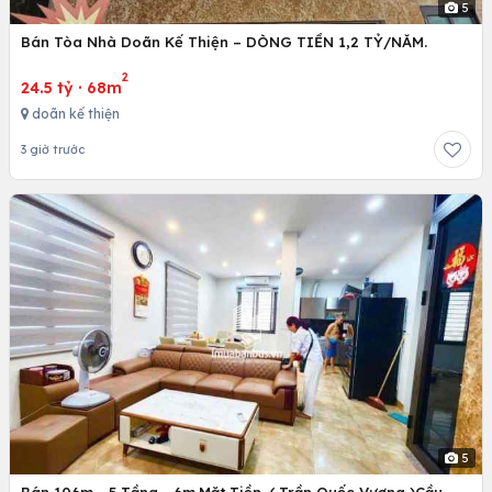
5
Bán Tòa Nhà Doãn Kế Thiện – DÒNG TIỀN 1,2 TỶ/NĂM.
2
24.5 tỷ
·
68m
doãn kế thiện
3 giờ trước
5
Bán 106m - 5 Tầng - 6m.Mặt Tiền. ( Trần Quốc Vượng )Cầu