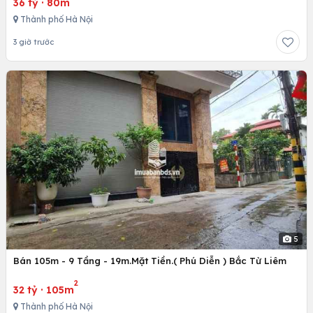
36 tỷ
·
80m
Thành phố Hà Nội
3 giờ trước
5
Bán 105m - 9 Tầng - 19m.Mặt Tiền.( Phú Diễn ) Bắc Từ Liêm
2
32 tỷ
·
105m
Thành phố Hà Nội