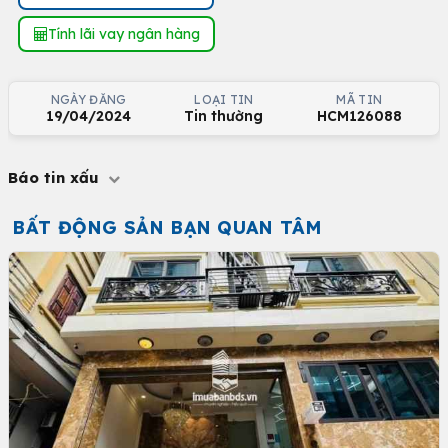
Tính lãi vay ngân hàng
NGÀY ĐĂNG
LOẠI TIN
MÃ TIN
19/04/2024
Tin thường
HCM126088
Báo tin xấu
BẤT ĐỘNG SẢN BẠN QUAN TÂM