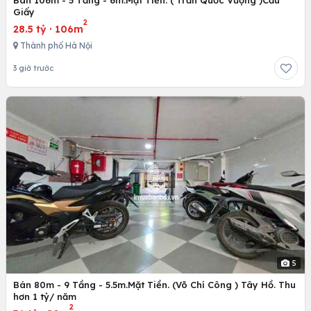
Giấy
2
28.5 tỷ
·
106m
Thành phố Hà Nội
3 giờ trước
5
Bán 80m - 9 Tầng - 5.5m.Mặt Tiền. (Võ Chí Công ) Tây Hồ. Thu
hơn 1 tỷ/ năm
2