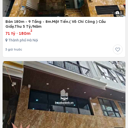
5
Bán 180m - 9 Tầng - 8m.Mặt Tiền.( Võ Chí Công ) Cầu
Giấy.Thu 5 Tỷ/Năm
2
71 tỷ
·
180m
Thành phố Hà Nội
3 giờ trước