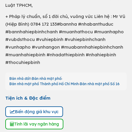
Luật TPHCM,
+ Pháp lý chuẩn, sổ 1 đời chủ, vuông vức Liên hệ : Mr Vũ
(Hiệp Bình) 0784 172 133#bannha #nhabanthuduc
#bannhahiepbinhchanh #muanhathocu #muanhapho
#vubdsthocu #vuhiepbinh #vuhiepbinhchanh
#vunhapho #vunhangon #muabannhahiepbinhchanh
#muanhahiepbinh #nhadathiepbinh #nhahiepbinh
#thocuhiepbinh
Bán nhà đất
Bán nhà mặt phố
Bán nhà mặt phố Thành phố Hồ Chí Minh
Bán nhà mặt phố Số 16
Tiện ích & Đặc điểm
Biến động giá khu vực
Tính lãi vay ngân hàng