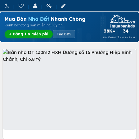
Mua Bán
Nhà Đất
Nhanh Chóng
Kênh bất động sản miễn phí, uy tín
38K+
34
+ Đăng tin miễn phí
Tìm BĐS
TIN ĐĂNG
TỈNH THÀNH