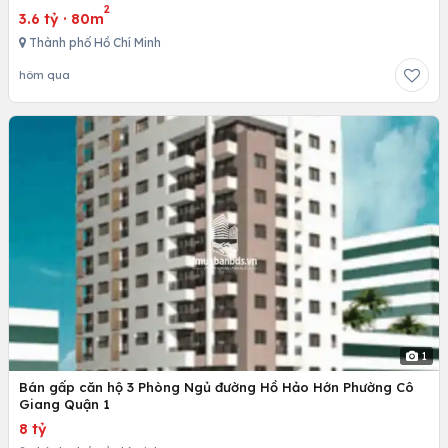
2
3.6 tỷ
·
80m
Thành phố Hồ Chí Minh
hôm qua
1
Bán gấp căn hộ 3 Phòng Ngủ đường Hồ Hảo Hớn Phường Cô
Giang Quận 1
8 tỷ