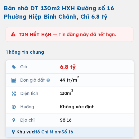
Bán nhà DT 130m2 HXH Đường số 16
Phường Hiệp Bình Chánh, Chì 6.8 tỷ
TIN HẾT HẠN
— Tin đăng này đã hết hạn.
Thông tin chung
6.8 tỷ
Giá
2
Đơn giá đất
49 tr/m
2
Diện tích
130m
Hướng
Không xác định
Địa chỉ
Số 16
Khu vực
Hồ Chí Minh
›
Số 16