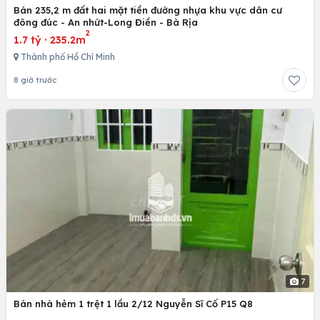
Bán 235,2 m đất hai mặt tiền đường nhựa khu vực dân cư
đông đúc - An nhứt-Long Điền - Bà Rịa
2
1.7 tỷ
·
235.2m
Thành phố Hồ Chí Minh
8 giờ trước
7
Bán nhà hẻm 1 trệt 1 lầu 2/12 Nguyễn Sĩ Cố P15 Q8