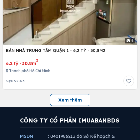
4
BÁN NHÀ TRUNG TÂM QUẬN 1 - 6,2 TỶ - 30,8M2
2
6.2 tỷ
·
30.8m
Thành phố Hồ Chí Minh
30/07/2026
Xem thêm
CÔNG TY CỔ PHẦN IMUABANBDS
MSDN
: 0401986213 do Sở Kế hoạch &