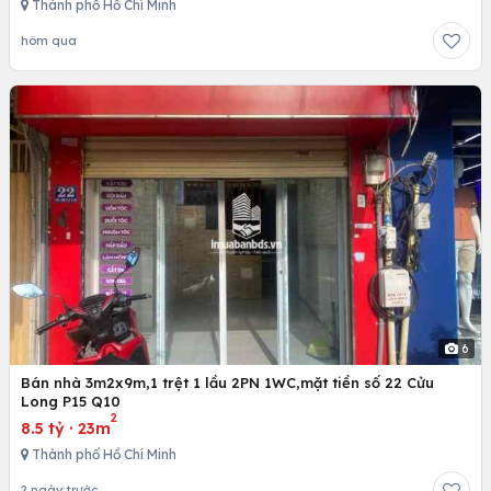
Thành phố Hồ Chí Minh
hôm qua
6
Bán nhà 3m2x9m,1 trệt 1 lầu 2PN 1WC,mặt tiền số 22 Cửu
Long P15 Q10
2
8.5 tỷ
·
23m
Thành phố Hồ Chí Minh
2 ngày trước