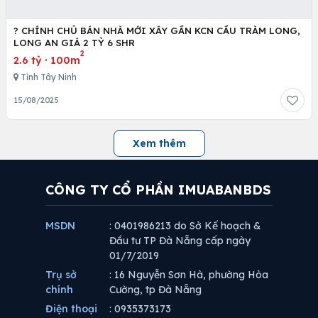
? CHÍNH CHỦ BÁN NHÀ MỚI XÂY GẦN KCN CẦU TRÀM LONG,
LONG AN GIÁ 2 TỶ 6 SHR
2
2.6 tỷ
·
100m
Tỉnh Tây Ninh
15/08/2025
Xem thêm
CÔNG TY CỔ PHẦN IMUABANBDS
MSDN
: 0401986213 do Sở Kế hoạch &
Đầu tư TP Đà Nẵng cấp ngày
01/7/2019
Trụ sở
: 16 Nguyễn Sơn Hà, phường Hòa
chính
Cường, tp Đà Nẵng
Điện thoại
: 0935373173