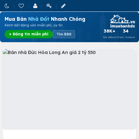
Mua Bán
Nhà Đất
Nhanh Chóng
Kênh bất động sản miễn phí, uy tín
38K+
34
+ Đăng tin miễn phí
Tìm BĐS
TIN ĐĂNG
TỈNH THÀNH