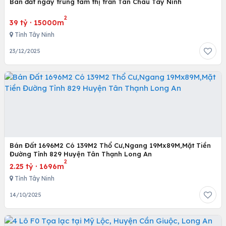
Bán đất ngay trung tâm thị trấn Tân Châu Tây Ninh
2
39 tỷ
·
15000m
Tỉnh Tây Ninh
23/12/2025
Bán Đất 1696M2 Có 139M2 Thổ Cư,Ngang 19Mx89M,Mặt Tiền
Đường Tỉnh 829 Huyện Tân Thạnh Long An
2
2.25 tỷ
·
1696m
Tỉnh Tây Ninh
14/10/2025