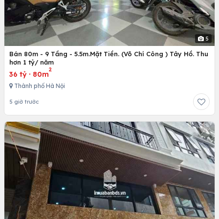
5
Bán 80m - 9 Tầng - 5.5m.Mặt Tiền. (Võ Chí Công ) Tây Hồ. Thu
hơn 1 tỷ/ năm
2
36 tỷ
·
80m
Thành phố Hà Nội
5 giờ trước