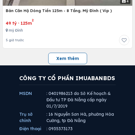
4
Bán Căn Hộ Dòng Tiền 125m - 8 Tầng. Mỹ Đình ( Vip )
2
49 tỷ
·
125m
mỹ Đình
5 giờ trước
Xem thêm
CÔNG TY CỔ PHẦN IMUABANBDS
MSDN
: 0401986213 do Sở Kế hoạch &
Đầu tư TP Đà Nẵng cấp ngày
01/7/2019
Trụ sở
: 16 Nguyễn Sơn Hà, phường Hòa
chính
Cường, tp Đà Nẵng
Điện thoại
: 0935373173