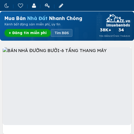
Mua Bán
Nhà Đất
Nhanh Chóng
Kênh bất động sản miễn phí, uy tín
38K+
34
+ Đăng tin miễn phí
Tìm BĐS
TIN ĐĂNG
TỈNH THÀNH