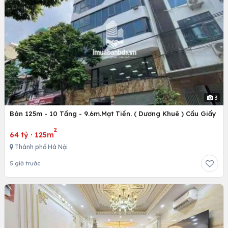
3
Bán 125m - 10 Tầng - 9.6m.Mạt Tiền. ( Dương Khuê ) Cầu Giấy
2
64 tỷ
·
125m
Thành phố Hà Nội
5 giờ trước