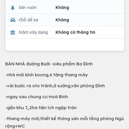
Sân vườn
Không
Chỗ để xe
Không
Năm xây dựng
Không có thông tin
BÁN NHÀ đường Bưởi -siêu phẩm Ba Đình
-nhà mới kính koong,6 tâng thang máy
-vài bước ra oto tránh,ở sướng,văn phòng Đỉnh
-ngay sau chung cư Hoà Bình
-gần khu 7,,2ha tiện ích ngập tràn
-thang máy mới,thiết kế thông sàn mỗi tầng phòng Ngủ
rộng+WC