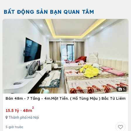
BẤT ĐỘNG SẢN BẠN QUAN TÂM
5
Bán 48m - 7 Tầng - 4m.Mặt Tiền. ( Hồ Tùng Mậu ) Bắc Từ Liêm
2
15.5 tỷ
·
48m
Thành phố Hà Nội
5 giờ trước