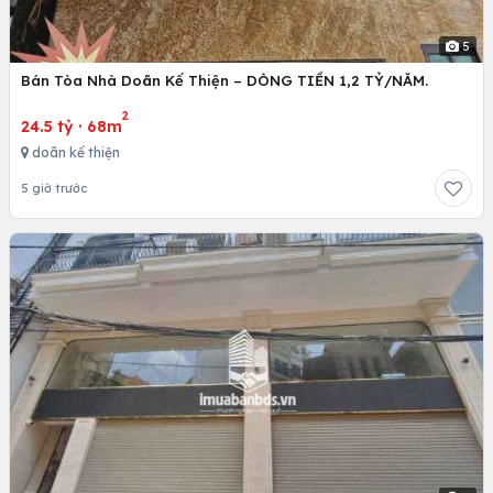
5
Bán Tòa Nhà Doãn Kế Thiện – DÒNG TIỀN 1,2 TỶ/NĂM.
2
24.5 tỷ
·
68m
doãn kế thiện
5 giờ trước