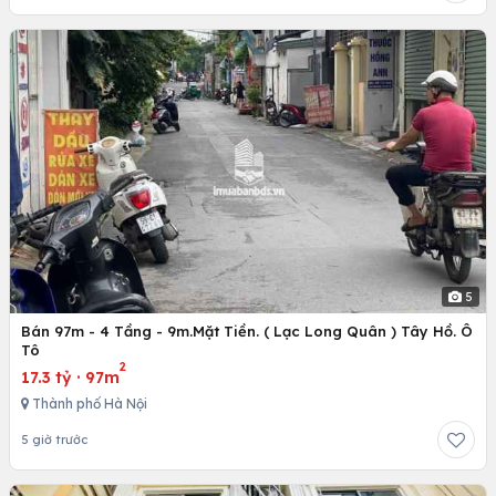
5
Bán 97m - 4 Tầng - 9m.Mặt Tiền. ( Lạc Long Quân ) Tây Hồ. Ô
Tô
2
17.3 tỷ
·
97m
Thành phố Hà Nội
5 giờ trước