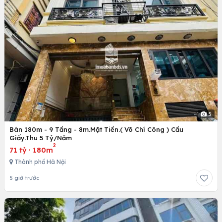
5
Bán 180m - 9 Tầng - 8m.Mặt Tiền.( Võ Chí Công ) Cầu
Giấy.Thu 5 Tỷ/Năm
2
71 tỷ
·
180m
Thành phố Hà Nội
5 giờ trước