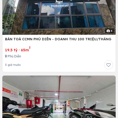
4
BÁN TOÀ CCMN PHÚ DIỄN - DOANH THU 100 TRIỆU/THÁNG
2
19.5 tỷ
·
65m
Phú Diễn
5 giờ trước