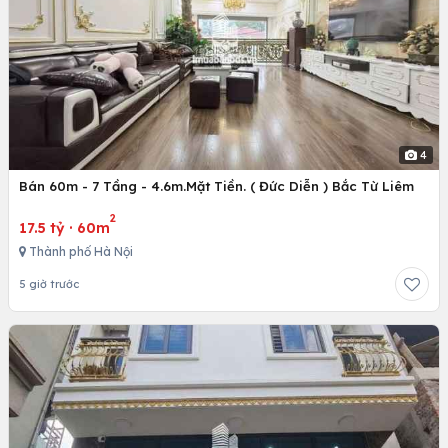
4
Bán 60m - 7 Tầng - 4.6m.Mặt Tiền. ( Đức Diễn ) Bắc Từ Liêm
2
17.5 tỷ
·
60m
Thành phố Hà Nội
5 giờ trước