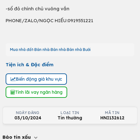
-sổ đỏ chính chủ vuông vắn
PHONE/ZALO/NGỌC HIẾU:0919551221
Mua nhà đất
Bán nhà
Bán nhà
Bán nhà Bưởi
Tiện ích & Đặc điểm
Biến động giá khu vực
Tính lãi vay ngân hàng
NGÀY ĐĂNG
LOẠI TIN
MÃ TIN
03/10/2024
Tin thường
HNI132612
Báo tin xấu