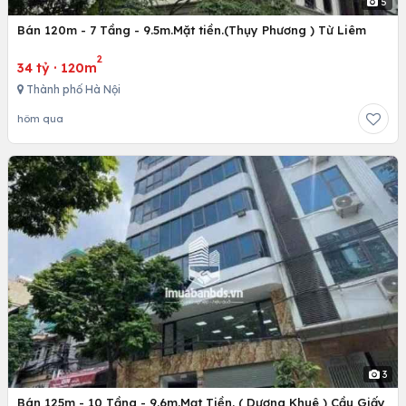
5
Bán 120m - 7 Tầng - 9.5m.Mặt tiền.(Thụy Phương ) Từ Liêm
2
34 tỷ
·
120m
Thành phố Hà Nội
hôm qua
3
Bán 125m - 10 Tầng - 9.6m.Mạt Tiền. ( Dương Khuê ) Cầu Giấy