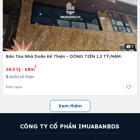
5
Bán Tòa Nhà Doãn Kế Thiện – DÒNG TIỀN 1,2 TỶ/NĂM.
2
24.5 tỷ
·
68m
doãn kế thiện
hôm qua
Xem thêm
CÔNG TY CỔ PHẦN IMUABANBDS