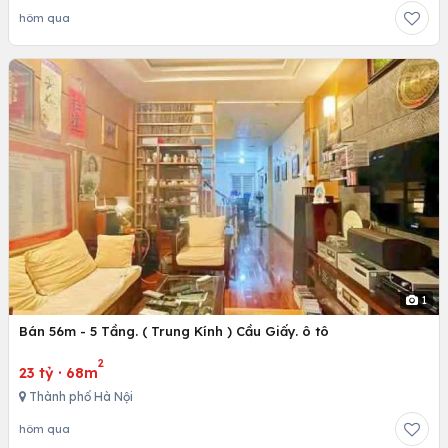
hôm qua
1
Bán 56m - 5 Tầng. ( Trung Kính ) Cầu Giấy. ô tô
2
23 tỷ
·
68m
Thành phố Hà Nội
hôm qua