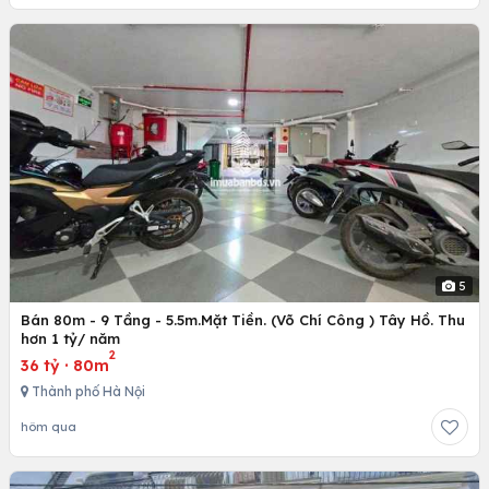
5
Bán 80m - 9 Tầng - 5.5m.Mặt Tiền. (Võ Chí Công ) Tây Hồ. Thu
hơn 1 tỷ/ năm
2
36 tỷ
·
80m
Thành phố Hà Nội
hôm qua