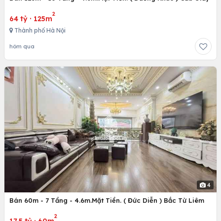
2
64 tỷ
·
125m
Thành phố Hà Nội
hôm qua
4
Bán 60m - 7 Tầng - 4.6m.Mặt Tiền. ( Đức Diễn ) Bắc Từ Liêm
2
17.5 tỷ
·
60m