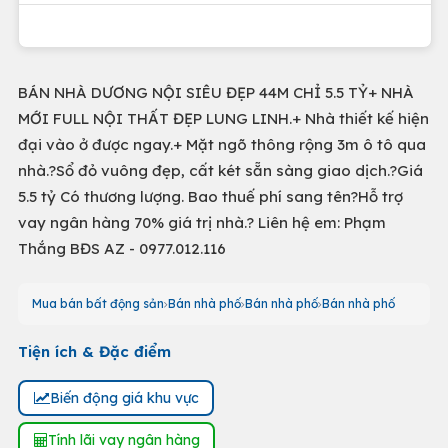
BÁN NHÀ DƯƠNG NỘI SIÊU ĐẸP 44M CHỈ 5.5 TỶ+ NHÀ
MỚI FULL NỘI THẤT ĐẸP LUNG LINH.+ Nhà thiết kế hiện
đại vào ở được ngay.+ Mặt ngõ thông rộng 3m ô tô qua
nhà.?Sổ đỏ vuông đẹp, cất két sẵn sàng giao dịch.?Giá
5.5 tỷ Có thương lượng. Bao thuế phí sang tên?Hỗ trợ
vay ngân hàng 70% giá trị nhà.? Liên hệ em: Phạm
Thắng BĐS AZ - 0977.012.116
Mua bán bất động sản
Bán nhà phố
Bán nhà phố
Bán nhà phố
Tiện ích & Đặc điểm
Biến động giá khu vực
Tính lãi vay ngân hàng