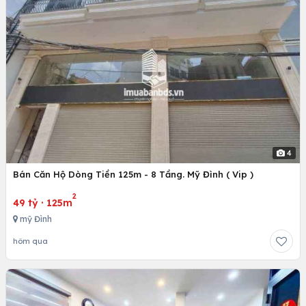
4
Bán Căn Hộ Dòng Tiền 125m - 8 Tầng. Mỹ Đình ( Vip )
2
49 tỷ
·
125m
mỹ Đình
hôm qua