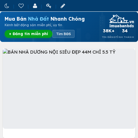
Mua Bán
Nhà Đất
Nhanh Chóng
Kênh bất động sản miễn phí, uy tín
38K+
34
+ Đăng tin miễn phí
Tìm BĐS
TIN ĐĂNG
TỈNH THÀNH