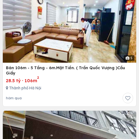
5
Bán 106m - 5 Tầng - 6m.Mặt Tiền. ( Trần Quốc Vượng )Cầu
Giấy
2
28.5 tỷ
·
106m
Thành phố Hà Nội
hôm qua