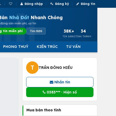
Đăng nhập
Đăng ký
Đăng tin
Bán
Nhà Đất
Nhanh Chóng
động sản miễn phí, uy tín
38K+
34
g tin miễn phí
Tìm BĐS
TIN ĐĂNG
TỈNH THÀNH
PHONG THUỶ
KIẾN TRÚC
TƯ VẤN
T
TRẦN ĐÔNG HIẾU
Nhắn tin
0383*** · Hiện số
Mua bán theo tỉnh