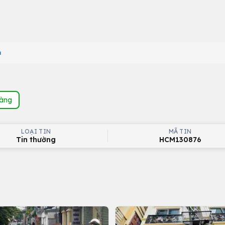
ủ
hàng
LOẠI TIN
MÃ TIN
Tin thường
HCM130876