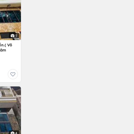
5
n.( Võ
Năm
4