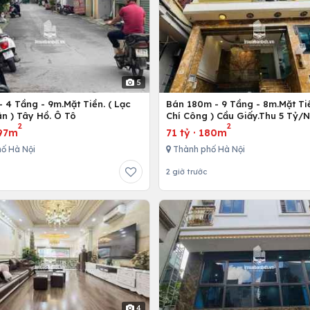
5
 4 Tầng - 9m.Mặt Tiền. ( Lạc
Bán 180m - 9 Tầng - 8m.Mặt Tiề
n ) Tây Hồ. Ô Tô
Chí Công ) Cầu Giấy.Thu 5 Tỷ/
2
2
97m
71 tỷ
·
180m
ố Hà Nội
Thành phố Hà Nội
2 giờ trước
4