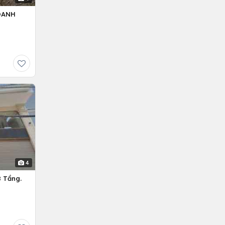
OANH
4
 Tầng.