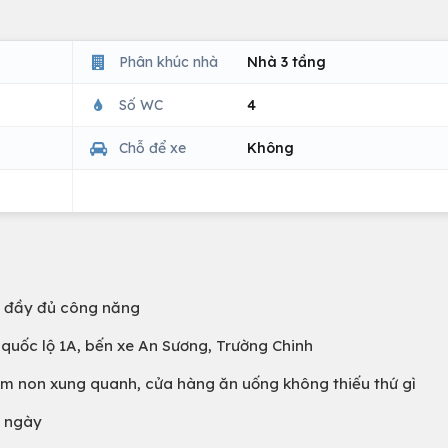
Phân khúc nhà
Nhà 3 tầng
Số WC
4
Chỗ để xe
Không
ếp đầy đủ công năng
 quốc lộ 1A, bến xe An Sương, Trường Chinh
mầm non xung quanh, cửa hàng ăn uống không thiếu thứ gì
g ngày