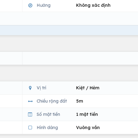
Hướng
Không xác định
Vị trí
Kiệt / Hẻm
Chiều rộng đất
5m
Số mặt tiền
1 mặt tiền
Hình dáng
Vuông vắn