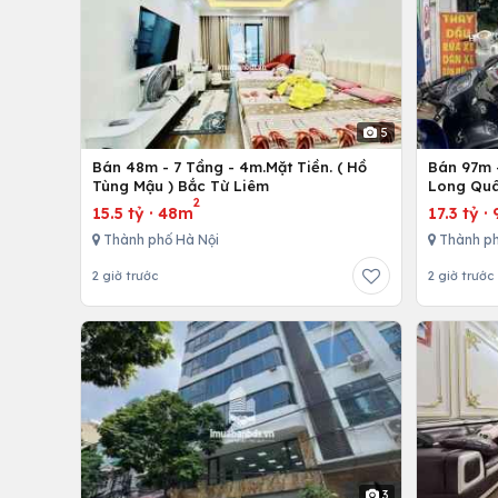
5
Bán 48m - 7 Tầng - 4m.Mặt Tiền. ( Hồ
Bán 97m -
Tùng Mậu ) Bắc Từ Liêm
Long Quâ
2
15.5 tỷ
·
48m
17.3 tỷ
·
Thành phố Hà Nội
Thành ph
2 giờ trước
2 giờ trước
3