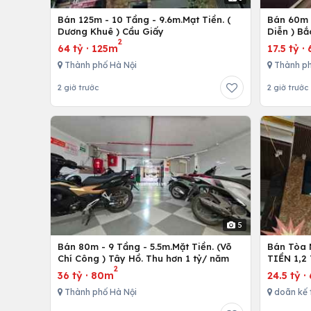
Bán 125m - 10 Tầng - 9.6m.Mạt Tiền. (
Bán 60m -
Dương Khuê ) Cầu Giấy
Diễn ) Bắ
2
64 tỷ
·
125m
17.5 tỷ
·
Thành phố Hà Nội
Thành ph
2 giờ trước
2 giờ trước
5
Bán 80m - 9 Tầng - 5.5m.Mặt Tiền. (Võ
Bán Tòa 
Chí Công ) Tây Hồ. Thu hơn 1 tỷ/ năm
TIỀN 1,2
2
36 tỷ
·
80m
24.5 tỷ
·
Thành phố Hà Nội
doãn kế 