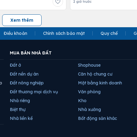
2 giờ trước
Xem thêm
Điều khoản
Chính sách bảo mật
Quy chế
G
MUA BÁN NHÀ ĐẤT
Đất ở
Shophouse
Đất nền dự án
Căn hộ chung cư
p
Đất nông nghiệp
Mặt bằng kinh doanh
Đất thương mại dịch vụ
Văn phòng
Nhà riêng
Kho
Biệt thự
Nhà xưởng
Nhà liền kề
Bất động sản khác