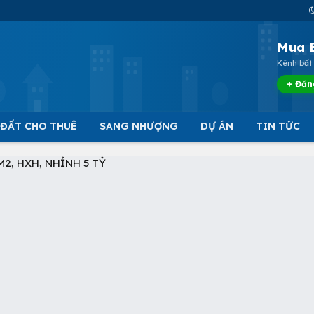
Mua 
Kênh bất 
+ Đăn
 ĐẤT CHO THUÊ
SANG NHƯỢNG
DỰ ÁN
TIN TỨC