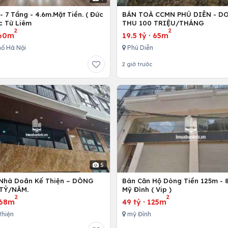
 7 Tầng - 4.6m.Mặt Tiền. ( Đức
BÁN TOÀ CCMN PHÚ DIỄN - D
c Từ Liêm
THU 100 TRIỆU/THÁNG
2
2
60m
19.5 tỷ
·
65m
ố Hà Nội
Phú Diễn
2 giờ trước
5
Nhà Doãn Kế Thiện – DÒNG
Bán Căn Hộ Dòng Tiền 125m - 8
 TỶ/NĂM.
Mỹ Đình ( Vip )
2
2
68m
49 tỷ
·
125m
thiện
mỹ Đình