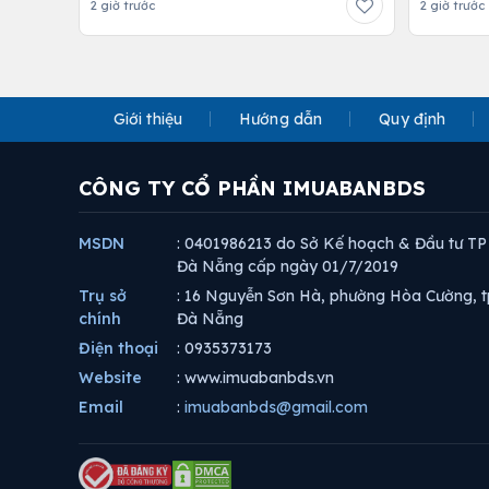
2 giờ trước
2 giờ trước
Giới thiệu
Hướng dẫn
Quy định
CÔNG TY CỔ PHẦN IMUABANBDS
MSDN
: 0401986213 do Sở Kế hoạch & Đầu tư TP
Đà Nẵng cấp ngày 01/7/2019
Trụ sở
: 16 Nguyễn Sơn Hà, phường Hòa Cường, t
chính
Đà Nẵng
Điện thoại
: 0935373173
Website
: www.imuabanbds.vn
Email
:
imuabanbds@gmail.com