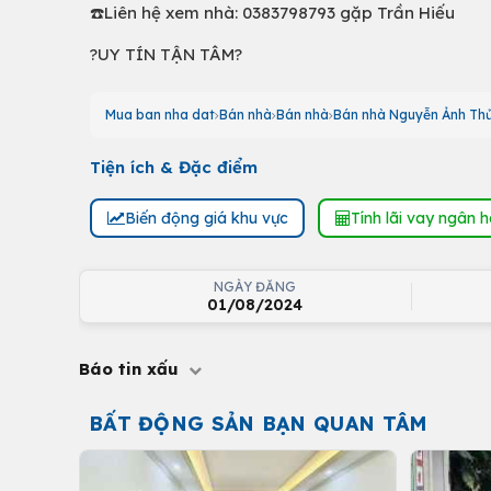
☎️Liên hệ xem nhà: 0383798793 gặp Trần Hiếu
?UY TÍN TẬN TÂM?
Mua ban nha dat
Bán nhà
Bán nhà
Bán nhà Nguyễn Ảnh Th
Tiện ích & Đặc điểm
Biến động giá khu vực
Tính lãi vay ngân 
NGÀY ĐĂNG
01/08/2024
Báo tin xấu
BẤT ĐỘNG SẢN BẠN QUAN TÂM