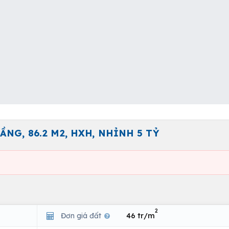
NG, 86.2 M2, HXH, NHỈNH 5 TỶ
2
Đơn giá đất
46 tr/m