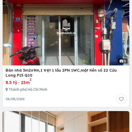
6
Bán nhà 3m2x9m,1 trệt 1 lầu 2PN 1WC,mặt tiền số 22 Cửu
Long P15 Q10
2
8.5 tỷ
·
23m
Thành phố Hồ Chí Minh
04/08/2026