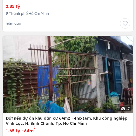
2.85 tỷ
Thành phố Hồ Chí Minh
hôm qua
17
Đất nền dự án khu dân cư 64m2 =4mx16m, Khu công nghiệp
Vĩnh Lộc, H. Bình Chánh, Tp. Hồ Chí Minh
2
1.65 tỷ
·
64m