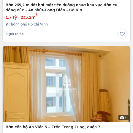
Bán 235,2 m đất hai mặt tiền đường nhựa khu vực dân cư
đông đúc - An nhứt-Long Điền - Bà Rịa
2
1.7 tỷ
·
235.2m
Thành phố Hồ Chí Minh
5 giờ trước
4
Bán căn hộ An Viên 3 – Trần Trọng Cung, quận 7