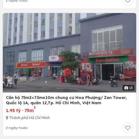
2 ngày trước
13
Căn hộ 75m2=7.5mx10m chung cư Hoa Phượng/ Zen Tower,
Quốc lộ 1A, quân 12,Tp. Hồ Chí Minh, Việt Nam
2
1.95 tỷ
·
75m
Thành phố Hồ Chí Minh
2 ngày trước