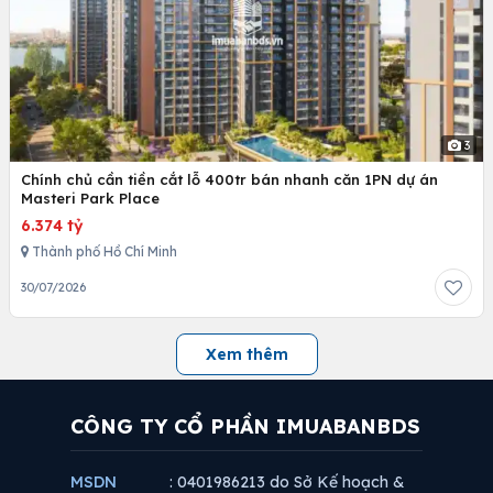
3
Chính chủ cần tiền cắt lỗ 400tr bán nhanh căn 1PN dự án
Masteri Park Place
6.374 tỷ
Thành phố Hồ Chí Minh
30/07/2026
Xem thêm
CÔNG TY CỔ PHẦN IMUABANBDS
MSDN
: 0401986213 do Sở Kế hoạch &