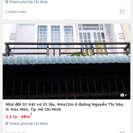
Thành phố Hồ Chí Minh
2 ngày trước
6
Nhà đất 01 trệt và 01 lầu, 4mx12m ở đường Nguyễn Thị Sáu,
H. Hóc Môn, Tp. Hồ Chí Minh
2
2.2 tỷ
·
48m
Thành phố Hồ Chí Minh