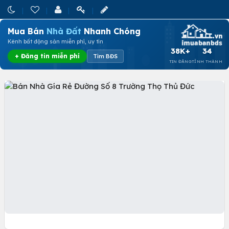
Mua Bán
Nhà Đất
Nhanh Chóng
Kênh bất động sản miễn phí, uy tín
38K+
34
+ Đăng tin miễn phí
Tìm BĐS
TIN ĐĂNG
TỈNH THÀNH