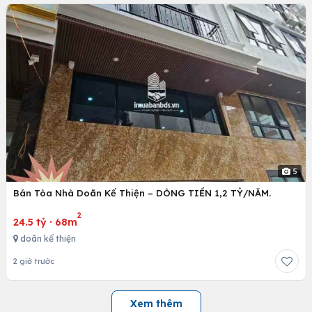
5
Bán Tòa Nhà Doãn Kế Thiện – DÒNG TIỀN 1,2 TỶ/NĂM.
2
24.5 tỷ
·
68m
doãn kế thiện
2 giờ trước
Xem thêm