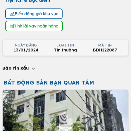
Tiện ích & Đặc điểm
Biến động giá khu vực
Tính lãi vay ngân hàng
NGÀY ĐĂNG
LOẠI TIN
MÃ TIN
13/01/2024
Tin thường
BDH122087
Báo tin xấu
BẤT ĐỘNG SẢN BẠN QUAN TÂM