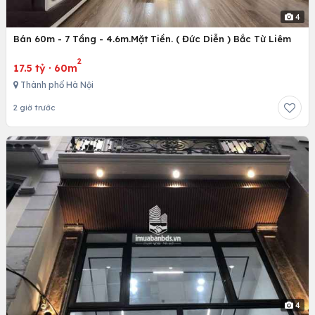
4
Bán 60m - 7 Tầng - 4.6m.Mặt Tiền. ( Đức Diễn ) Bắc Từ Liêm
2
17.5 tỷ
·
60m
Thành phố Hà Nội
2 giờ trước
4