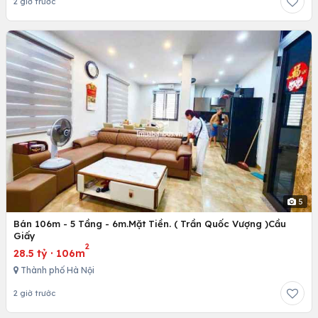
2 giờ trước
5
Bán 106m - 5 Tầng - 6m.Mặt Tiền. ( Trần Quốc Vượng )Cầu
Giấy
2
28.5 tỷ
·
106m
Thành phố Hà Nội
2 giờ trước