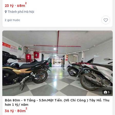
2
23 tỷ
·
68m
Thành phố Hà Nội
2 giờ trước
5
Bán 80m - 9 Tầng - 5.5m.Mặt Tiền. (Võ Chí Công ) Tây Hồ. Thu
hơn 1 tỷ/ năm
2
36 tỷ
·
80m