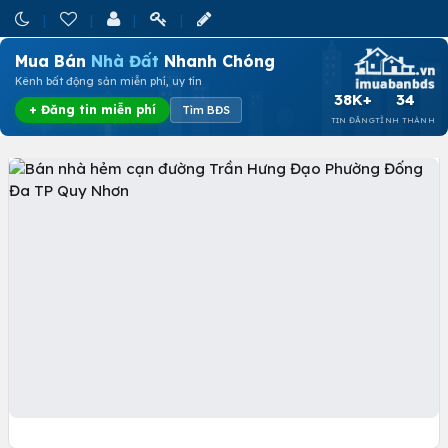
Mua Bán
Nhà Đất
Nhanh Chóng
Kênh bất động sản miễn phí, uy tín
38K+
34
+ Đăng tin miễn phí
Tìm BĐS
TIN ĐĂNG
TỈNH THÀNH