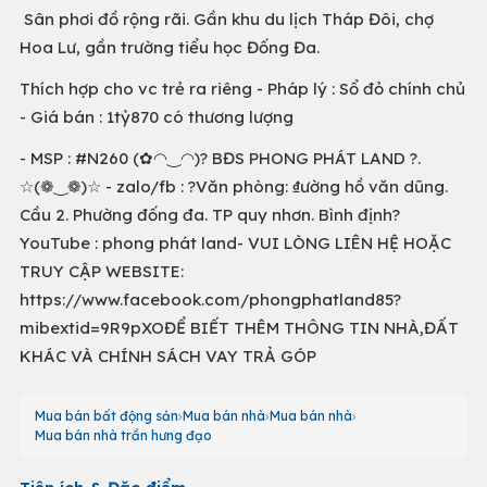
Sân phơi đồ rộng rãi. Gần khu du lịch Tháp Đôi, chợ
Hoa Lư, gần trường tiểu học Đống Đa.
Thích hợp cho vc trẻ ra riêng - Pháp lý : Sổ đỏ chính chủ
- Giá bán : 1tỷ870 có thương lượng
- MSP : #N260 (✿◠‿◠)? BĐS PHONG PHÁT LAND ?.
☆(❁‿❁)☆ - zalo/fb : ?Văn phòng: ₫ường hồ văn dũng.
Cầu 2. Phường đống đa. TP quy nhơn. Bình định?
YouTube : phong phát land- VUI LÒNG LIÊN HỆ HOẶC
TRUY CẬP WEBSITE:
https://www.facebook.com/phongphatland85?
mibextid=9R9pXOĐỂ BIẾT THÊM THÔNG TIN NHÀ,ĐẤT
KHÁC VÀ CHÍNH SÁCH VAY TRẢ GÓP
Mua bán bất động sản
Mua bán nhà
Mua bán nhà
Mua bán nhà trần hưng đạo