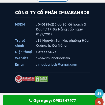
CÔNG TY CỔ PHẦN IMUABANBDS
MSDN
: 0401986213 do Sở Kế hoạch &
Đầu tư TP Đà Nẵng cấp ngày
01/7/2019
Trụ sở
: 16 Nguyễn Sơn Hà, phường Hòa
chính
Cường, tp Đà Nẵng
Điện thoại
: 0935373173
Website
: www.imuabanbds.vn
Email
:
imuabanbds@gmail.com
Gọi ngay: 0981847977