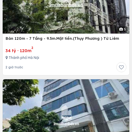
5
Bán 120m - 7 Tầng - 9.5m.Mặt tiền.(Thụy Phương ) Từ Liêm
2
34 tỷ
·
120m
Thành phố Hà Nội
2 giờ trước