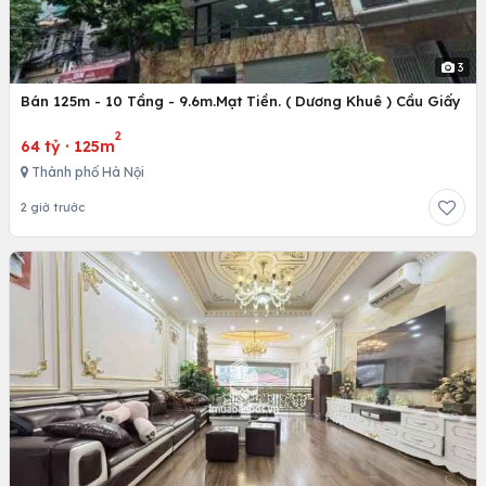
3
Bán 125m - 10 Tầng - 9.6m.Mạt Tiền. ( Dương Khuê ) Cầu Giấy
2
64 tỷ
·
125m
Thành phố Hà Nội
2 giờ trước