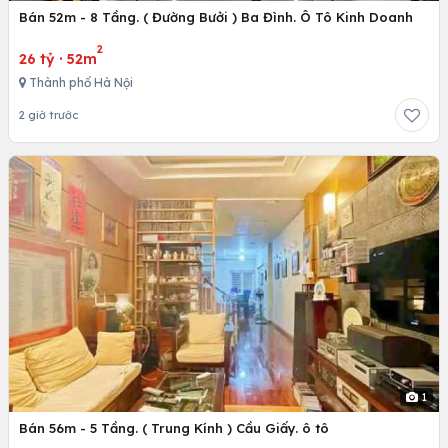
Bán 52m - 8 Tầng. ( Đường Bưởi ) Ba Đình. Ô Tô Kinh Doanh
2
26 tỷ
·
52m
Thành phố Hà Nội
2 giờ trước
1
Bán 56m - 5 Tầng. ( Trung Kính ) Cầu Giấy. ô tô