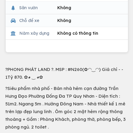
Sân vườn
Không
Chỗ để xe
Không
Năm xây dựng
Không có thông tin
?PHONG PHÁT LAND ?. MSP : #N260(✿◠‿◠) Giá chỉ - -
1Tỷ 870. ✿◕ ‿ ◕✿
?Siêu phẩm nhà phố - Bán nhà hẻm cạn đường Trần
Hưng Đạo Phường Đống Đa TP Quy Nhơn - Diện tích :
51m2. Ngang 5m . Hướng Đông Nam - Nhà thiết kế 1 mê
trên lợp đẹp lung linh . Ôm góc 2 mặt hẻm rộng thông
thoáng + Gồm : Phòng Khách, phòng thờ, phòng bếp, 3
phòng ngủ. 2 toilet .