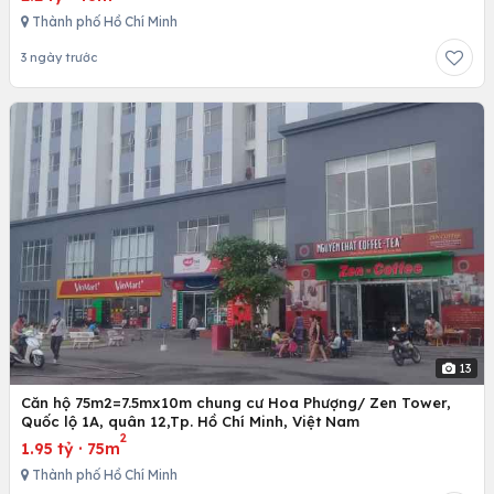
Thành phố Hồ Chí Minh
3 ngày trước
13
Căn hộ 75m2=7.5mx10m chung cư Hoa Phượng/ Zen Tower,
Quốc lộ 1A, quân 12,Tp. Hồ Chí Minh, Việt Nam
2
1.95 tỷ
·
75m
Thành phố Hồ Chí Minh