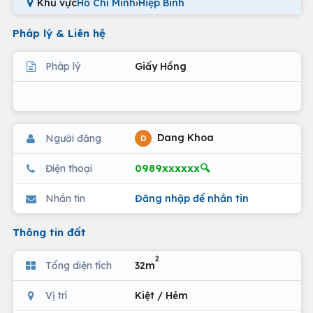
Khu vực
Hồ Chí Minh
›
Hiệp Bình
Pháp lý & Liên hệ
Pháp lý
Giấy Hồng
Dang Khoa
Người đăng
D
0989xxxxxx🔍
Điện thoại
Nhắn tin
Đăng nhập để nhắn tin
Thông tin đất
2
Tổng diện tích
32m
Vị trí
Kiệt / Hẻm