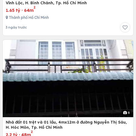
Vĩnh Lộc, H. Bình Chánh, Tp. Hồ Chí Minh
2
1.65 tỷ
·
64m
Thành phố Hồ Chí Minh
3 ngày trước
6
Nhà đất 01 trệt và 01 lầu, 4mx12m ở đường Nguyễn Thị Sáu,
H. Hóc Môn, Tp. Hồ Chí Minh
2
2.2 tỷ
·
48m