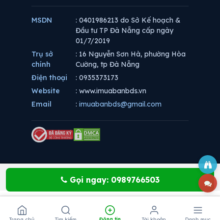
MSDN
: 0401986213 do Sở Kế hoạch &
Đầu tư TP Đà Nẵng cấp ngày
01/7/2019
Trụ sở
: 16 Nguyễn Sơn Hà, phường Hòa
chính
Cường, tp Đà Nẵng
Điện thoại
: 0935373173
Website
: www.imuabanbds.vn
Email
:
imuabanbds@gmail.com
Gọi ngay: 0989766503
Trang chủ
Tìm kiếm
Đăng tin
Tài khoản
Danh mục