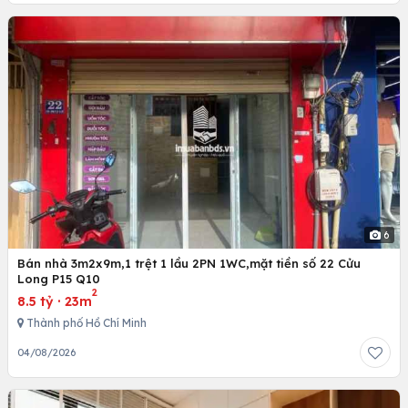
6
Bán nhà 3m2x9m,1 trệt 1 lầu 2PN 1WC,mặt tiền số 22 Cửu
Long P15 Q10
2
8.5 tỷ
·
23m
Thành phố Hồ Chí Minh
04/08/2026