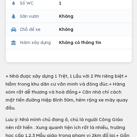
Số WC
1
Sân vườn
Không
Chỗ để xe
Không
Năm xây dựng
Không có thông tin
+ Nhà được xây dựng 1 Trệt, 1 Lầu với 2 PN riêng biệt.+
Nằm trong khu dân cư văn minh và đông đúc.+ Hàng
xóm rất dễ thương và hoà đồng.+ Căn nhà chỉ cách
mặt tiền đường Hiệp Bình 50m, hẻm rộng xe máy quay
đầu.
Lưu ý: Nhà mình chủ đang ở, chủ là người Công Giáo
nên rất hiền . Xung quanh tiện ích rất là nhiều, trường
học cấp 1,2,3 Mẫu giáo trong phạm vi 2km đổ lại.+ Gần