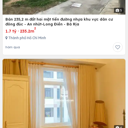
5
Bán 235,2 m đất hai mặt tiền đường nhựa khu vực dân cư
đông đúc - An nhứt-Long Điền - Bà Rịa
2
1.7 tỷ
·
235.2m
Thành phố Hồ Chí Minh
hôm qua
4