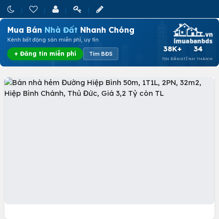
Mua Bán
Nhà Đất
Nhanh Chóng
Kênh bất động sản miễn phí, uy tín
38K+
34
+ Đăng tin miễn phí
Tìm BĐS
TIN ĐĂNG
TỈNH THÀNH