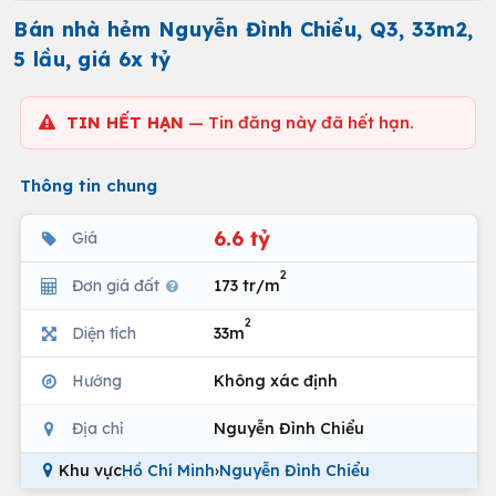
Bán nhà hẻm Nguyễn Đình Chiểu, Q3, 33m2,
5 lầu, giá 6x tỷ
TIN HẾT HẠN
— Tin đăng này đã hết hạn.
Thông tin chung
6.6 tỷ
Giá
2
Đơn giá đất
173 tr/m
2
Diện tích
33m
Hướng
Không xác định
Địa chỉ
Nguyễn Đình Chiểu
Khu vực
Hồ Chí Minh
›
Nguyễn Đình Chiểu