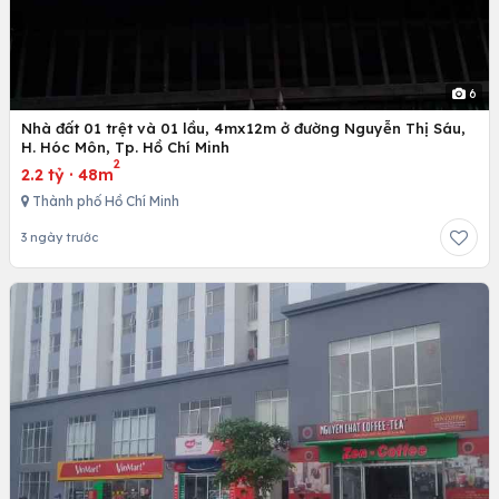
6
Nhà đất 01 trệt và 01 lầu, 4mx12m ở đường Nguyễn Thị Sáu,
H. Hóc Môn, Tp. Hồ Chí Minh
2
2.2 tỷ
·
48m
Thành phố Hồ Chí Minh
3 ngày trước