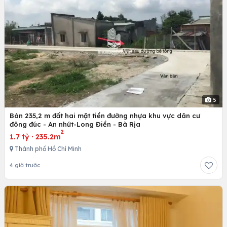
5
Bán 235,2 m đất hai mặt tiền đường nhựa khu vực dân cư
đông đúc - An nhứt-Long Điền - Bà Rịa
2
1.7 tỷ
·
235.2m
Thành phố Hồ Chí Minh
4 giờ trước