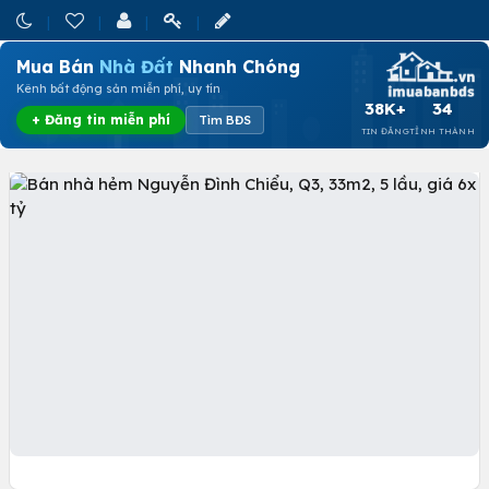
Mua Bán
Nhà Đất
Nhanh Chóng
Kênh bất động sản miễn phí, uy tín
38K+
34
+ Đăng tin miễn phí
Tìm BĐS
TIN ĐĂNG
TỈNH THÀNH