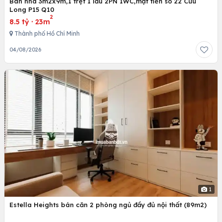
Bán nhà 3m2x9m,1 trệt 1 lầu 2PN 1WC,mặt tiền số 22 Cửu
Long P15 Q10
2
8.5 tỷ
·
23m
Thành phố Hồ Chí Minh
04/08/2026
1
Estella Heights bán căn 2 phòng ngủ đầy đủ nội thất (89m2)