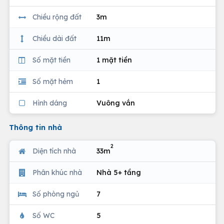
Chiều rộng đất
3m
Chiều dài đất
11m
Số mặt tiền
1 mặt tiền
Số mặt hẻm
1
Hình dáng
Vuông vắn
Thông tin nhà
2
Diện tích nhà
33m
Phân khúc nhà
Nhà 5+ tầng
Số phòng ngủ
7
Số WC
5