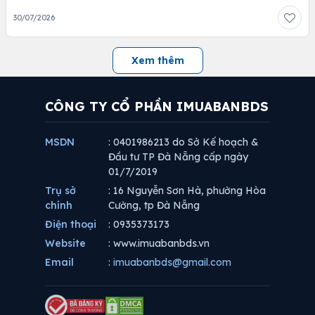
30/07/2026
Xem thêm
CÔNG TY CỔ PHẦN IMUABANBDS
MSDN
: 0401986213 do Sở Kế hoạch &
Đầu tư TP Đà Nẵng cấp ngày
01/7/2019
Trụ sở
: 16 Nguyễn Sơn Hà, phường Hòa
chính
Cường, tp Đà Nẵng
Điện thoại
: 0935373173
Website
: www.imuabanbds.vn
Email
:
imuabanbds@gmail.com