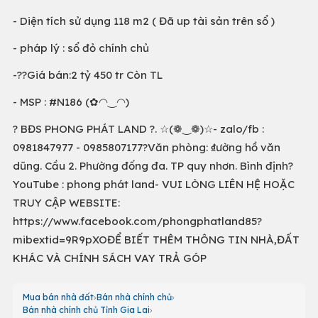
- Diện tích sử dụng 118 m2 ( Đã up tài sản trên sổ )
- pháp lý : sổ đỏ chính chủ
-??Giá bán:2 tỷ 450 tr Còn TL
- MSP : #N186 (✿◠‿◠)
? BĐS PHONG PHÁT LAND ?. ☆(❁‿❁)☆- zalo/fb :
0981847977 - 0985807177?Văn phòng: ₫ường hồ văn
dũng. Cầu 2. Phường đống đa. TP quy nhơn. Bình định?
YouTube : phong phát land- VUI LÒNG LIÊN HỆ HOẶC
TRUY CẬP WEBSITE:
https://www.facebook.com/phongphatland85?
mibextid=9R9pXOĐỂ BIẾT THÊM THÔNG TIN NHÀ,ĐẤT
KHÁC VÀ CHÍNH SÁCH VAY TRẢ GÓP
Mua bán nhà đất
Bán nhà chính chủ
Bán nhà chính chủ Tỉnh Gia Lai