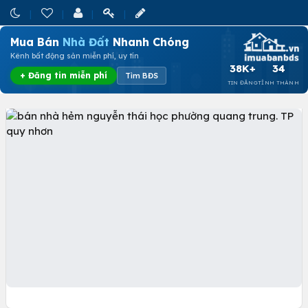
Mua Bán
Nhà Đất
Nhanh Chóng
Kênh bất động sản miễn phí, uy tín
38K+
34
+ Đăng tin miễn phí
Tìm BĐS
TIN ĐĂNG
TỈNH THÀNH