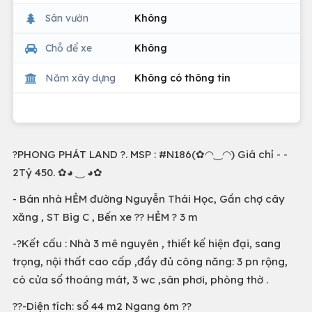
Sân vườn
Không
Chỗ để xe
Không
Năm xây dựng
Không có thông tin
?PHONG PHÁT LAND ?. MSP : #N186(✿◠‿◠) Giá chỉ - -
2Tỷ 450. ✿◕ ‿ ◕✿
- Bán nhà HẺM đường Nguyễn Thái Học, Gần chợ cây
xăng , ST Big C , Bến xe ?? HẺM ? 3 m
-?Kết cấu : Nhà 3 mê nguyên , thiết kế hiện đại, sang
trọng, nội thất cao cấp ,đầy đủ công năng: 3 pn rộng,
có cửa sổ thoáng mát, 3 wc ,sân phơi, phòng thờ .
??-Diện tích: sổ 44 m2 Ngang 6m ??