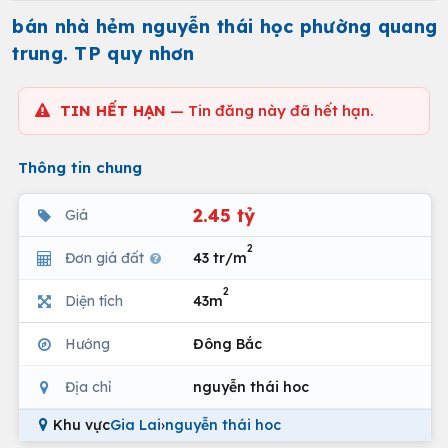
bán nhà hẻm nguyễn thái học phường quang
trung. TP quy nhơn
TIN HẾT HẠN
— Tin đăng này đã hết hạn.
Thông tin chung
2.45 tỷ
Giá
2
Đơn giá đất
43 tr/m
2
Diện tích
43m
Hướng
Đông Bắc
Địa chỉ
nguyễn thái hoc
Khu vực
Gia Lai
›
nguyễn thái hoc