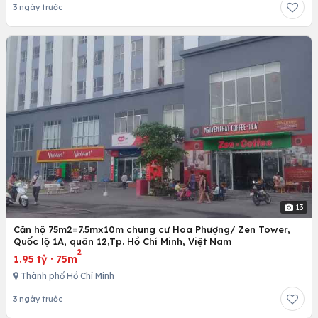
3 ngày trước
13
Căn hộ 75m2=7.5mx10m chung cư Hoa Phượng/ Zen Tower,
Quốc lộ 1A, quân 12,Tp. Hồ Chí Minh, Việt Nam
2
1.95 tỷ
·
75m
Thành phố Hồ Chí Minh
3 ngày trước