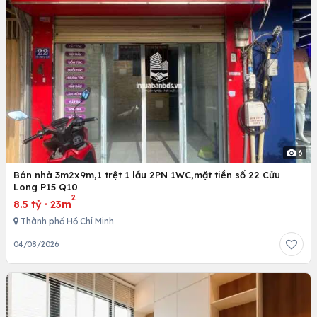
6
Bán nhà 3m2x9m,1 trệt 1 lầu 2PN 1WC,mặt tiền số 22 Cửu
Long P15 Q10
2
8.5 tỷ
·
23m
Thành phố Hồ Chí Minh
04/08/2026