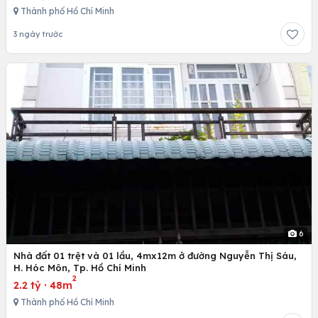
Thành phố Hồ Chí Minh
3 ngày trước
6
Nhà đất 01 trệt và 01 lầu, 4mx12m ở đường Nguyễn Thị Sáu,
H. Hóc Môn, Tp. Hồ Chí Minh
2
2.2 tỷ
·
48m
Thành phố Hồ Chí Minh