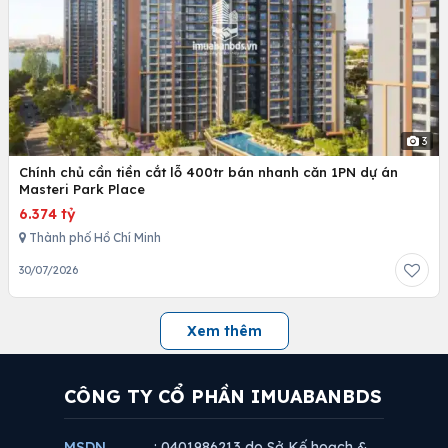
3
Chính chủ cần tiền cắt lỗ 400tr bán nhanh căn 1PN dự án
Masteri Park Place
6.374 tỷ
Thành phố Hồ Chí Minh
30/07/2026
Xem thêm
CÔNG TY CỔ PHẦN IMUABANBDS
MSDN
: 0401986213 do Sở Kế hoạch &