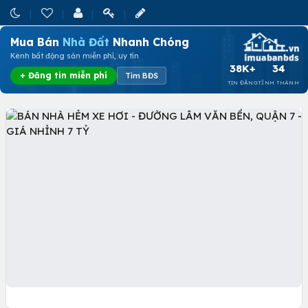
Mua Bán
Nhà Đất
Nhanh Chóng
Kênh bất động sản miễn phí, uy tín
38K+
34
+ Đăng tin miễn phí
Tìm BĐS
TIN ĐĂNG
TỈNH THÀNH