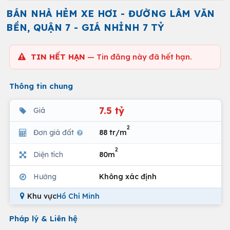
BÁN NHÀ HẺM XE HƠI - ĐƯỜNG LÂM VĂN
BỀN, QUẬN 7 - GIÁ NHỈNH 7 TỶ
TIN HẾT HẠN
— Tin đăng này đã hết hạn.
Thông tin chung
7.5 tỷ
Giá
2
Đơn giá đất
88 tr/m
2
Diện tích
80m
Hướng
Không xác định
Khu vực
Hồ Chí Minh
Pháp lý & Liên hệ