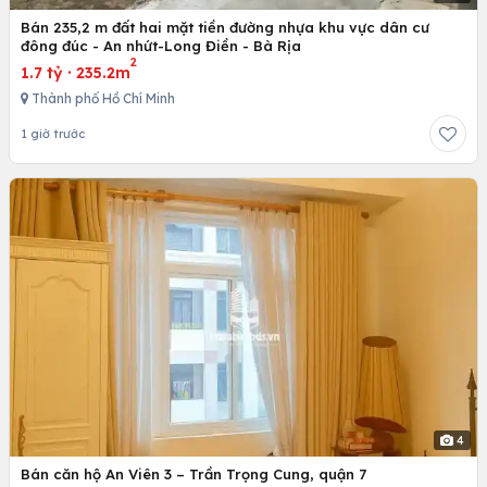
Bán 235,2 m đất hai mặt tiền đường nhựa khu vực dân cư
đông đúc - An nhứt-Long Điền - Bà Rịa
2
1.7 tỷ
·
235.2m
Thành phố Hồ Chí Minh
1 giờ trước
4
Bán căn hộ An Viên 3 – Trần Trọng Cung, quận 7