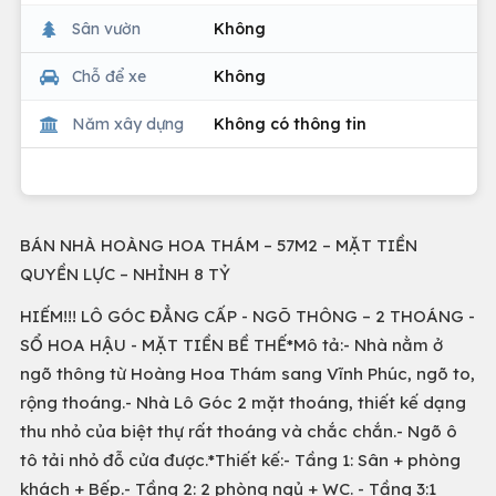
Sân vườn
Không
Chỗ để xe
Không
Năm xây dựng
Không có thông tin
BÁN NHÀ HOÀNG HOA THÁM – 57M2 – MẶT TIỀN
QUYỀN LỰC – NHỈNH 8 TỶ
HIẾM!!! LÔ GÓC ĐẲNG CẤP - NGÕ THÔNG – 2 THOÁNG -
SỔ HOA HẬU - MẶT TIỀN BỀ THẾ*Mô tả:- Nhà nằm ở
ngõ thông từ Hoàng Hoa Thám sang Vĩnh Phúc, ngõ to,
rộng thoáng.- Nhà Lô Góc 2 mặt thoáng, thiết kế dạng
thu nhỏ của biệt thự rất thoáng và chắc chắn.- Ngõ ô
tô tải nhỏ đỗ cửa được.*Thiết kế:- Tầng 1: Sân + phòng
khách + Bếp.- Tầng 2: 2 phòng ngủ + WC. - Tầng 3:1