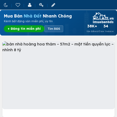
Mua Bán
Nhà Đất
Nhanh Chóng
Kênh bất động sản miễn phí, uy tín
38K+
34
+ Đăng tin miễn phí
Tìm BĐS
TIN ĐĂNG
TỈNH THÀNH