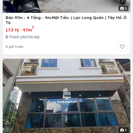
5
Bán 97m - 4 Tầng - 9m.Mặt Tiền. ( Lạc Long Quân ) Tây Hồ. Ô
Tô
2
17.3 tỷ
·
97m
Thành phố Hà Nội
8 giờ trước
4