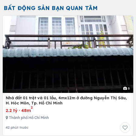
BẤT ĐỘNG SẢN BẠN QUAN TÂM
6
Nhà đất 01 trệt và 01 lầu, 4mx12m ở đường Nguyễn Thị Sáu,
H. Hóc Môn, Tp. Hồ Chí Minh
2
2.2 tỷ
·
48m
Thành phố Hồ Chí Minh
42 phút trước