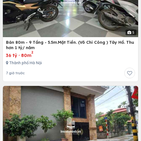
5
Bán 80m - 9 Tầng - 5.5m.Mặt Tiền. (Võ Chí Công ) Tây Hồ. Thu
hơn 1 tỷ/ năm
2
36 tỷ
·
80m
Thành phố Hà Nội
7 giờ trước