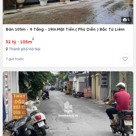
5
Bán 105m - 9 Tầng - 19m.Mặt Tiền.( Phú Diễn ) Bắc Từ Liêm
2
32 tỷ
·
105m
Thành phố Hà Nội
7 giờ trước