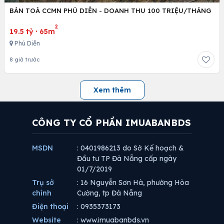
BÁN TOÀ CCMN PHÚ DIỄN - DOANH THU 100 TRIỆU/THÁNG
2
19.5 tỷ
·
65m
Phú Diễn
8 giờ trước
Xem thêm
CÔNG TY CỔ PHẦN IMUABANBDS
MSDN
: 0401986213 do Sở Kế hoạch &
Đầu tư TP Đà Nẵng cấp ngày
01/7/2019
Trụ sở
: 16 Nguyễn Sơn Hà, phường Hòa
chính
Cường, tp Đà Nẵng
Điện thoại
: 0935373173
Website
: www.imuabanbds.vn