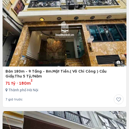
5
Bán 180m - 9 Tầng - 8m.Mặt Tiền.( Võ Chí Công ) Cầu
Giấy.Thu 5 Tỷ/Năm
2
71 tỷ
·
180m
Thành phố Hà Nội
7 giờ trước