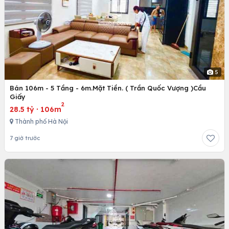
5
Bán 106m - 5 Tầng - 6m.Mặt Tiền. ( Trần Quốc Vượng )Cầu
Giấy
2
28.5 tỷ
·
106m
Thành phố Hà Nội
7 giờ trước