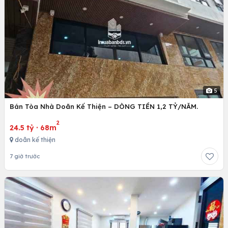
5
Bán Tòa Nhà Doãn Kế Thiện – DÒNG TIỀN 1,2 TỶ/NĂM.
2
24.5 tỷ
·
68m
doãn kế thiện
7 giờ trước