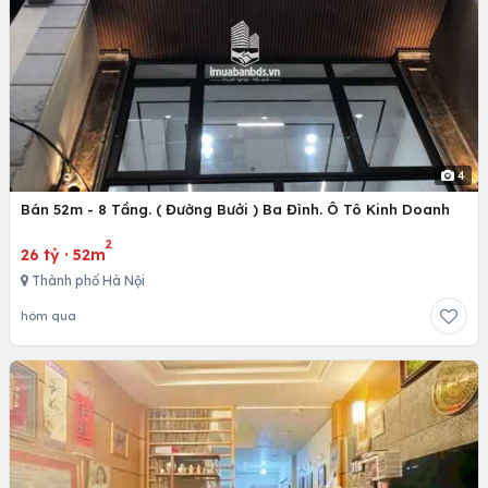
4
Bán 52m - 8 Tầng. ( Đường Bưởi ) Ba Đình. Ô Tô Kinh Doanh
2
26 tỷ
·
52m
Thành phố Hà Nội
hôm qua