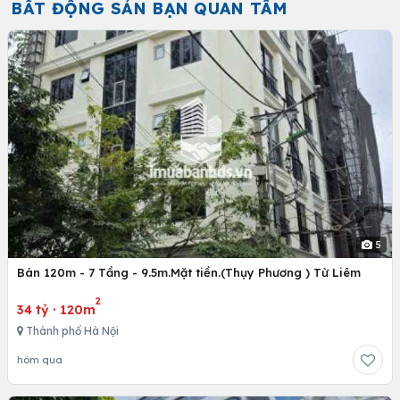
BẤT ĐỘNG SẢN BẠN QUAN TÂM
5
Bán 120m - 7 Tầng - 9.5m.Mặt tiền.(Thụy Phương ) Từ Liêm
2
34 tỷ
·
120m
Thành phố Hà Nội
hôm qua