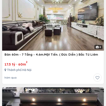
4
Bán 60m - 7 Tầng - 4.6m.Mặt Tiền. ( Đức Diễn ) Bắc Từ Liêm
2
17.5 tỷ
·
60m
Thành phố Hà Nội
hôm qua