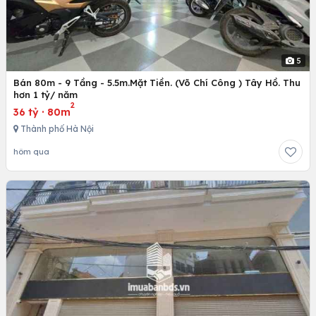
5
Bán 80m - 9 Tầng - 5.5m.Mặt Tiền. (Võ Chí Công ) Tây Hồ. Thu
hơn 1 tỷ/ năm
2
36 tỷ
·
80m
Thành phố Hà Nội
hôm qua