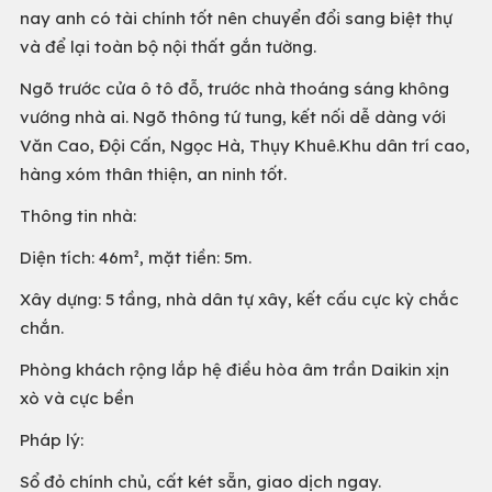
nay anh có tài chính tốt nên chuyển đổi sang biệt thự
và để lại toàn bộ nội thất gắn tường.
Ngõ trước cửa ô tô đỗ, trước nhà thoáng sáng không
vướng nhà ai. Ngõ thông tứ tung, kết nối dễ dàng với
Văn Cao, Đội Cấn, Ngọc Hà, Thụy Khuê.Khu dân trí cao,
hàng xóm thân thiện, an ninh tốt.
Thông tin nhà:
Diện tích: 46m², mặt tiền: 5m.
Xây dựng: 5 tầng, nhà dân tự xây, kết cấu cực kỳ chắc
chắn.
Phòng khách rộng lắp hệ điều hòa âm trần Daikin xịn
xò và cực bền
Pháp lý:
Sổ đỏ chính chủ, cất két sẵn, giao dịch ngay.