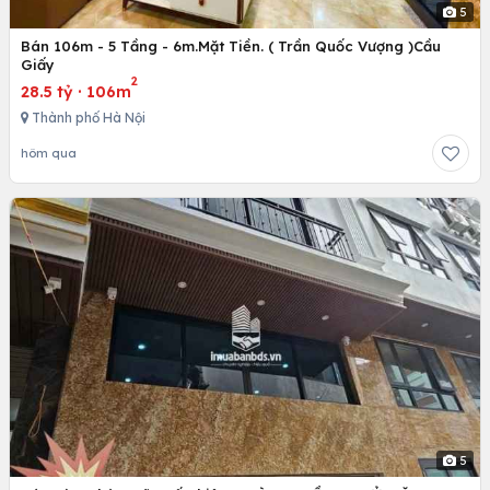
5
Bán 106m - 5 Tầng - 6m.Mặt Tiền. ( Trần Quốc Vượng )Cầu
Giấy
2
28.5 tỷ
·
106m
Thành phố Hà Nội
hôm qua
5