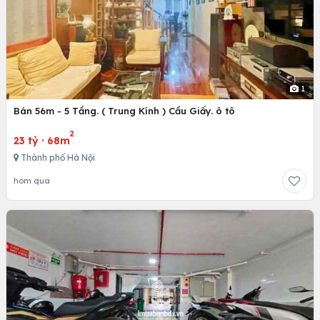
1
Bán 56m - 5 Tầng. ( Trung Kính ) Cầu Giấy. ô tô
2
23 tỷ
·
68m
Thành phố Hà Nội
hôm qua