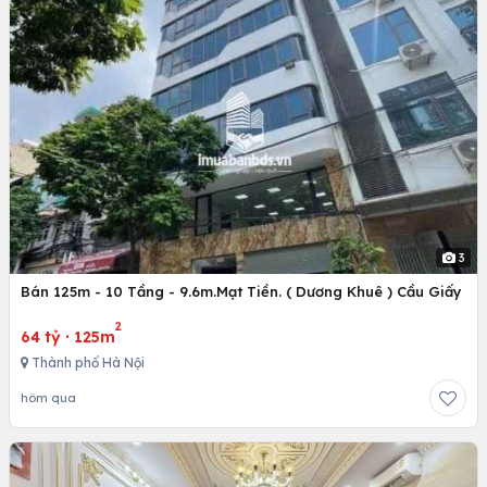
3
Bán 125m - 10 Tầng - 9.6m.Mạt Tiền. ( Dương Khuê ) Cầu Giấy
2
64 tỷ
·
125m
Thành phố Hà Nội
hôm qua