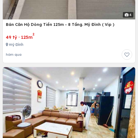
4
Bán Căn Hộ Dòng Tiền 125m - 8 Tầng. Mỹ Đình ( Vip )
2
49 tỷ
·
125m
mỹ Đình
hôm qua