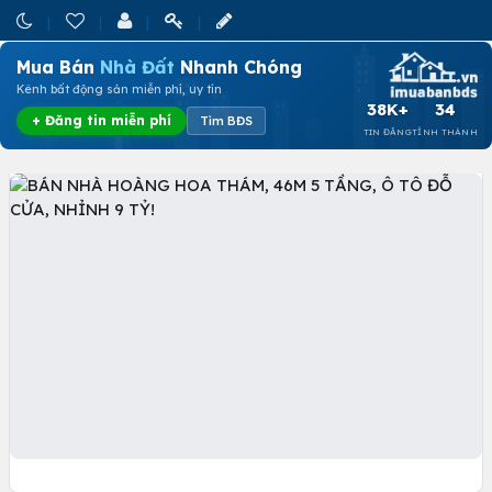
Mua Bán
Nhà Đất
Nhanh Chóng
Kênh bất động sản miễn phí, uy tín
38K+
34
+ Đăng tin miễn phí
Tìm BĐS
TIN ĐĂNG
TỈNH THÀNH