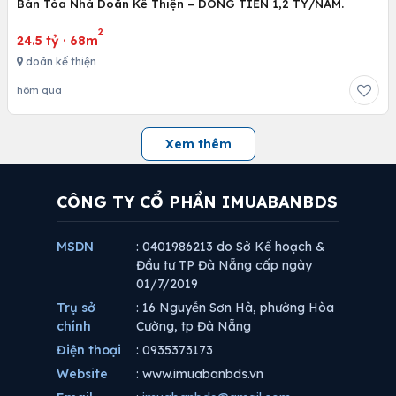
Bán Tòa Nhà Doãn Kế Thiện – DÒNG TIỀN 1,2 TỶ/NĂM.
2
24.5 tỷ
·
68m
doãn kế thiện
hôm qua
Xem thêm
CÔNG TY CỔ PHẦN IMUABANBDS
MSDN
: 0401986213 do Sở Kế hoạch &
Đầu tư TP Đà Nẵng cấp ngày
01/7/2019
Trụ sở
: 16 Nguyễn Sơn Hà, phường Hòa
chính
Cường, tp Đà Nẵng
Điện thoại
: 0935373173
Website
: www.imuabanbds.vn