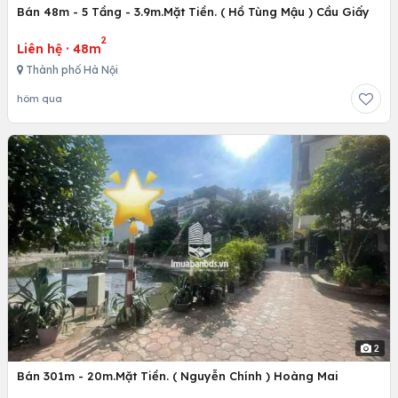
Bán 48m - 5 Tầng - 3.9m.Mặt Tiền. ( Hồ Tùng Mậu ) Cầu Giấy
2
Liên hệ
·
48m
Thành phố Hà Nội
hôm qua
2
Bán 301m - 20m.Mặt Tiền. ( Nguyễn Chính ) Hoàng Mai