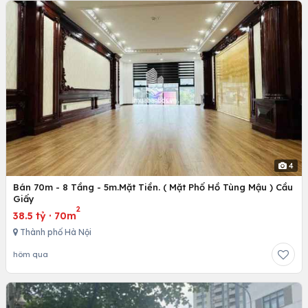
4
Bán 70m - 8 Tầng - 5m.Mặt Tiền. ( Mặt Phố Hồ Tùng Mậu ) Cầu
Giấy
2
38.5 tỷ
·
70m
Thành phố Hà Nội
hôm qua