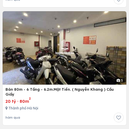
5
Bán 80m - 6 Tầng - 6.2m.Mặt Tiền. ( Nguyễn Khang ) Cầu
Giấy
2
20 tỷ
·
80m
Thành phố Hà Nội
hôm qua