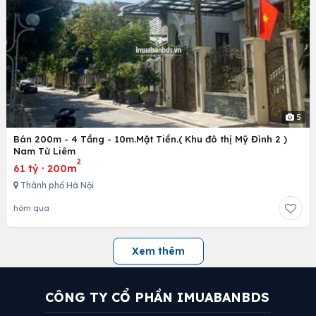
5
Bán 200m - 4 Tầng - 10m.Mặt Tiền.( Khu đô thị Mỹ Đình 2 )
Nam Từ Liêm
2
61 tỷ
·
200m
Thành phố Hà Nội
hôm qua
Xem thêm
CÔNG TY CỔ PHẦN IMUABANBDS