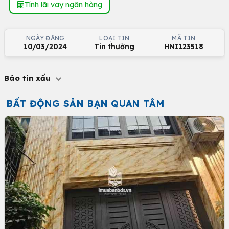
Tính lãi vay ngân hàng
NGÀY ĐĂNG
LOẠI TIN
MÃ TIN
10/03/2024
Tin thường
HNI123518
Báo tin xấu
BẤT ĐỘNG SẢN BẠN QUAN TÂM