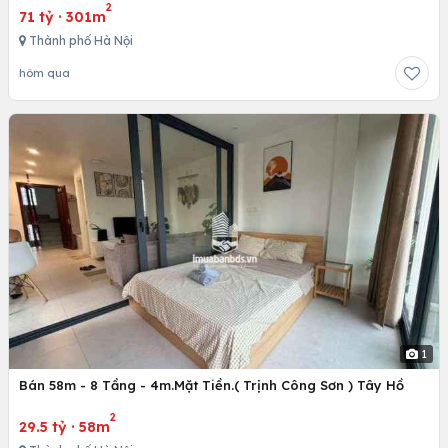
2
71 tỷ
·
301m
Thành phố Hà Nội
hôm qua
1
Bán 58m - 8 Tầng - 4m.Mặt Tiền.( Trịnh Công Sơn ) Tây Hồ
2
29.5 tỷ
·
58m