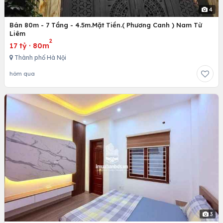
4
Bán 80m - 7 Tầng - 4.5m.Mặt Tiền.( Phương Canh ) Nam Từ
Liêm
2
17 tỷ
·
80m
Thành phố Hà Nội
hôm qua
3