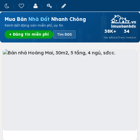
Mua Bán
Nhà Đất
Nhanh Chóng
Kênh bất động sản miễn phí, uy tín
38K+
34
+ Đăng tin miễn phí
Tìm BĐS
TIN ĐĂNG
TỈNH THÀNH