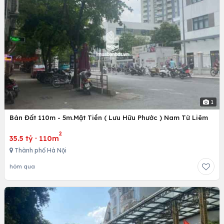
1
Bán Đất 110m - 5m.Mặt Tiền ( Lưu Hữu Phước ) Nam Từ Liêm
2
35.5 tỷ
·
110m
Thành phố Hà Nội
hôm qua