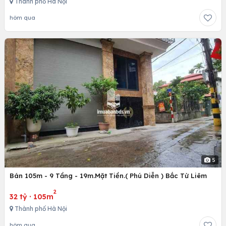
Thành phố Hà Nội
hôm qua
5
Bán 105m - 9 Tầng - 19m.Mặt Tiền.( Phú Diễn ) Bắc Từ Liêm
2
32 tỷ
·
105m
Thành phố Hà Nội
hôm qua