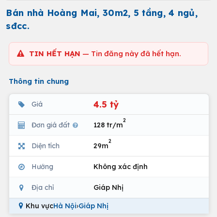
Bán nhà Hoàng Mai, 30m2, 5 tầng, 4 ngủ,
sđcc.
TIN HẾT HẠN
— Tin đăng này đã hết hạn.
Thông tin chung
4.5 tỷ
Giá
2
Đơn giá đất
128 tr/m
2
Diện tích
29m
Hướng
Không xác định
Địa chỉ
Giáp Nhị
Khu vực
Hà Nội
›
Giáp Nhị