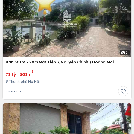
2
Bán 301m - 20m.Mặt Tiền. ( Nguyễn Chính ) Hoàng Mai
2
71 tỷ
·
301m
Thành phố Hà Nội
hôm qua