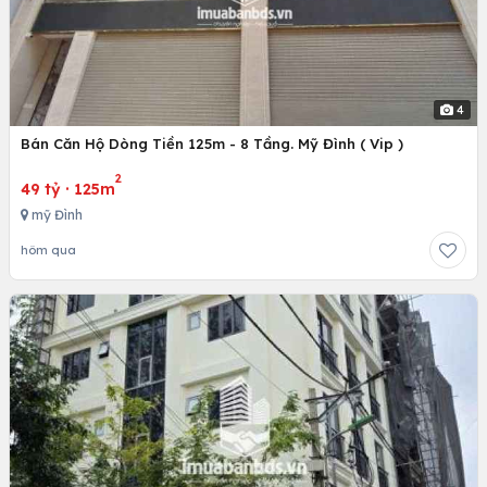
4
Bán Căn Hộ Dòng Tiền 125m - 8 Tầng. Mỹ Đình ( Vip )
2
49 tỷ
·
125m
mỹ Đình
hôm qua