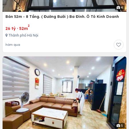
4
Bán 52m - 8 Tầng. ( Đường Bưởi ) Ba Đình. Ô Tô Kinh Doanh
2
26 tỷ
·
52m
Thành phố Hà Nội
hôm qua
5