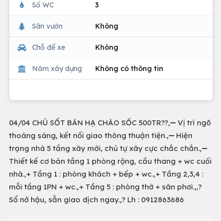
Số WC
3
Sân vườn
Không
Chỗ để xe
Không
Năm xây dựng
Không có thông tin
04/04 CHỦ SỐT BÁN HẠ CHÀO SỐC 500TR??,➖ Vị trí ngõ
thoáng sáng, kết nối giao thông thuận tiện.,➖ Hiện
trạng nhà 5 tầng xây mới, chủ tự xây cực chắc chắn.,➖
Thiết kế cơ bản tầng 1 phòng rộng, cầu thang + wc cuối
nhà.,+ Tầng 1 : phòng khách + bếp + wc.,+ Tầng 2,3,4 :
mỗi tầng 1PN + wc.,+ Tầng 5 : phòng thờ + sân phơi.,,?
Sổ nở hậu, sẵn giao dịch ngay.,? Lh : 0912863686