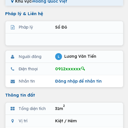
Khu vực
›
Hoàng Quốc Việt
Pháp lý & Liên hệ
Pháp lý
Sổ Đỏ
Lương Văn Tiến
Người đăng
L
0912xxxxxx🔍
Điện thoại
Nhắn tin
Đăng nhập để nhắn tin
Thông tin đất
2
Tổng diện tích
31m
Vị trí
Kiệt / Hẻm