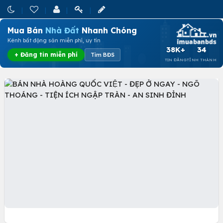
Mua Bán
Nhà Đất
Nhanh Chóng
Kênh bất động sản miễn phí, uy tín
38K+
34
+ Đăng tin miễn phí
Tìm BĐS
TIN ĐĂNG
TỈNH THÀNH