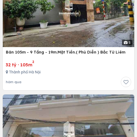
5
Bán 105m - 9 Tầng - 19m.Mặt Tiền.( Phú Diễn ) Bắc Từ Liêm
2
32 tỷ
·
105m
Thành phố Hà Nội
hôm qua