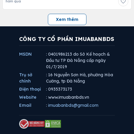
hôm qua
Xem thêm
CÔNG TY CỔ PHẦN IMUABANBDS
MSDN
: 0401986213 do Sở Kế hoạch &
Đầu tư TP Đà Nẵng cấp ngày
01/7/2019
Trụ sở
: 16 Nguyễn Sơn Hà, phường Hòa
chính
Cường, tp Đà Nẵng
Điện thoại
: 0935373173
Website
: www.imuabanbds.vn
Email
:
imuabanbds@gmail.com