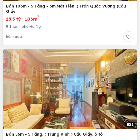
Bán 106m - 5 Tầng - 6m.Mặt Tiền. ( Trần Quốc Vượng )Cầu
Giấy
2
28.5 tỷ
·
106m
Thành phố Hà Nội
hôm qua
1
Bán 56m - 5 Tầng. ( Trung Kính ) Cầu Giấy. ô tô