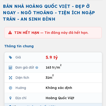
BÁN NHÀ HOÀNG QUỐC VIỆT - ĐẸP Ở
NGAY - NGÕ THOÁNG - TIỆN ÍCH NGẬP
TRÀN - AN SINH ĐỈNH
TIN HẾT HẠN
— Tin đăng này đã hết hạn.
Thông tin chung
5.9 tỷ
Giá
2
Đơn giá đất
163 tr/m
2
Diện tích
31m
Hướng
Không xác định
Địa chỉ
Hoàng Quốc Việt