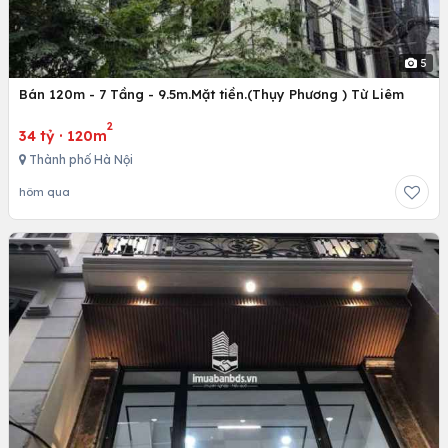
5
Bán 120m - 7 Tầng - 9.5m.Mặt tiền.(Thụy Phương ) Từ Liêm
2
34 tỷ
·
120m
Thành phố Hà Nội
hôm qua