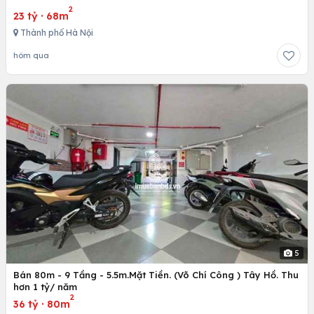
2
23 tỷ
·
68m
Thành phố Hà Nội
hôm qua
5
Bán 80m - 9 Tầng - 5.5m.Mặt Tiền. (Võ Chí Công ) Tây Hồ. Thu
hơn 1 tỷ/ năm
2
36 tỷ
·
80m