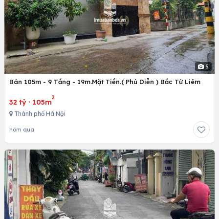
5
Bán 105m - 9 Tầng - 19m.Mặt Tiền.( Phú Diễn ) Bắc Từ Liêm
2
32 tỷ
·
105m
Thành phố Hà Nội
hôm qua