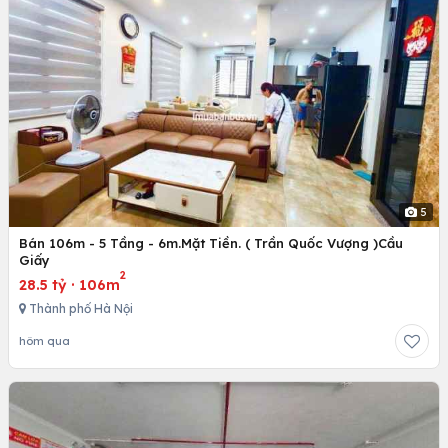
5
Bán 106m - 5 Tầng - 6m.Mặt Tiền. ( Trần Quốc Vượng )Cầu
Giấy
2
28.5 tỷ
·
106m
Thành phố Hà Nội
hôm qua