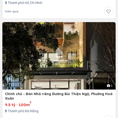
Thành phố Hồ Chí Minh
hôm qua
1
Chính chủ - Bán Nhà riêng Đường Bùi Thiện Ngộ, Phường Hoà
Xuân
2
9.5 tỷ
·
100m
Thành phố Đà Nẵng