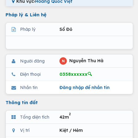
Khu vực
›
Hoàng Quốc Việt
Pháp lý & Liên hệ
Pháp lý
Sổ Đỏ
Nguyễn Thu Hà
Người đăng
N
0358xxxxxx🔍
Điện thoại
Nhắn tin
Đăng nhập để nhắn tin
Thông tin đất
2
Tổng diện tích
42m
Vị trí
Kiệt / Hẻm