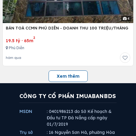
4
BÁN TOÀ CCMN PHÚ DIỄN - DOANH THU 100 TRIỆU/THÁNG
2
19.5 tỷ
·
65m
Phú Diễn
hôm qua
Xem thêm
CÔNG TY CỔ PHẦN IMUABANBDS
MSDN
: 0401986213 do Sở Kế hoạch &
Đầu tư TP Đà Nẵng cấp ngày
01/7/2019
Trụ sở
: 16 Nguyễn Sơn Hà, phường Hòa