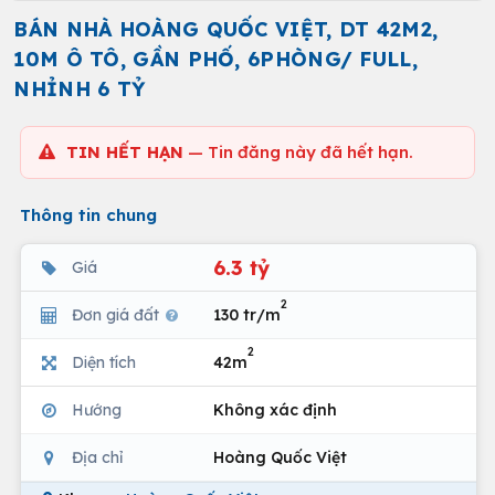
BÁN NHÀ HOÀNG QUỐC VIỆT, DT 42M2,
10M Ô TÔ, GẦN PHỐ, 6PHÒNG/ FULL,
NHỈNH 6 TỶ
TIN HẾT HẠN
— Tin đăng này đã hết hạn.
Thông tin chung
6.3 tỷ
Giá
2
Đơn giá đất
130 tr/m
2
Diện tích
42m
Hướng
Không xác định
Địa chỉ
Hoàng Quốc Việt