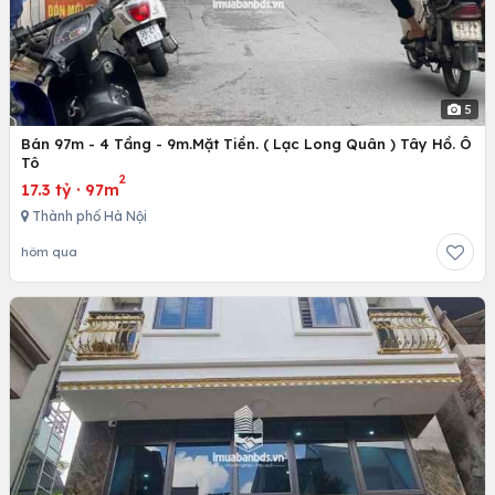
5
Bán 97m - 4 Tầng - 9m.Mặt Tiền. ( Lạc Long Quân ) Tây Hồ. Ô
Tô
2
17.3 tỷ
·
97m
Thành phố Hà Nội
hôm qua