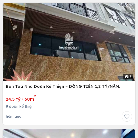
5
Bán Tòa Nhà Doãn Kế Thiện – DÒNG TIỀN 1,2 TỶ/NĂM.
2
24.5 tỷ
·
68m
doãn kế thiện
hôm qua