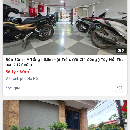
5
Bán 80m - 9 Tầng - 5.5m.Mặt Tiền. (Võ Chí Công ) Tây Hồ. Thu
hơn 1 tỷ/ năm
2
36 tỷ
·
80m
Thành phố Hà Nội
hôm qua