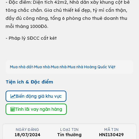
- Đặc điểm: Diện tích 42m2, Nhà dân xây khung cột bê
tông chắc chắn. Gia chủ thiết kế đẹp, tỷ mỉ cẩn thận,
đầy đủ công năng, tổng 6 phòng cho thuê doanh thu
mỗi tháng 1000Đô.
- Pháp lý SĐCC cất két
Mua nhà đất
Mua nhà
Mua nhà
Mua nhà Hoàng Quốc Việt
Tiện ích & Đặc điểm
Biến động giá khu vực
Tính lãi vay ngân hàng
NGÀY ĐĂNG
LOẠI TIN
MÃ TIN
18/07/2024
Tin thường
HNI130429