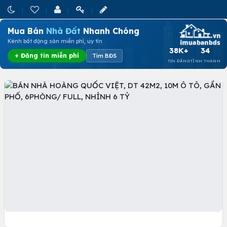
Mua Bán
Nhà Đất
Nhanh Chóng
Kênh bất động sản miễn phí, uy tín
38K+
34
+ Đăng tin miễn phí
Tìm BĐS
TIN ĐĂNG
TỈNH THÀNH