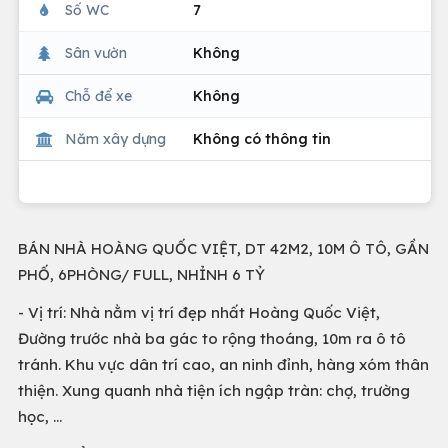
Số WC
7
Sân vườn
Không
Chỗ để xe
Không
Năm xây dựng
Không có thông tin
BÁN NHÀ HOÀNG QUỐC VIỆT, DT 42M2, 10M Ô TÔ, GẦN
PHỐ, 6PHÒNG/ FULL, NHỈNH 6 TỶ
- Vị trí: Nhà nằm vị trí đẹp nhất Hoàng Quốc Việt,
Đường trước nhà ba gác to rộng thoáng, 10m ra ô tô
tránh. Khu vực dân trí cao, an ninh đỉnh, hàng xóm thân
thiện. Xung quanh nhà tiện ích ngập tràn: chợ, trường
học, …