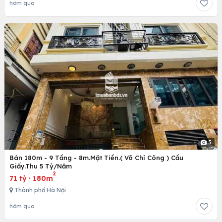
hôm qua
5
Bán 180m - 9 Tầng - 8m.Mặt Tiền.( Võ Chí Công ) Cầu
Giấy.Thu 5 Tỷ/Năm
2
71 tỷ
·
180m
Thành phố Hà Nội
hôm qua