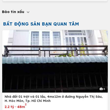
Báo tin xấu
BẤT ĐỘNG SẢN BẠN QUAN TÂM
6
Nhà đất 01 trệt và 01 lầu, 4mx12m ở đường Nguyễn Thị Sáu,
H. Hóc Môn, Tp. Hồ Chí Minh
2
2.2 tỷ
·
48m