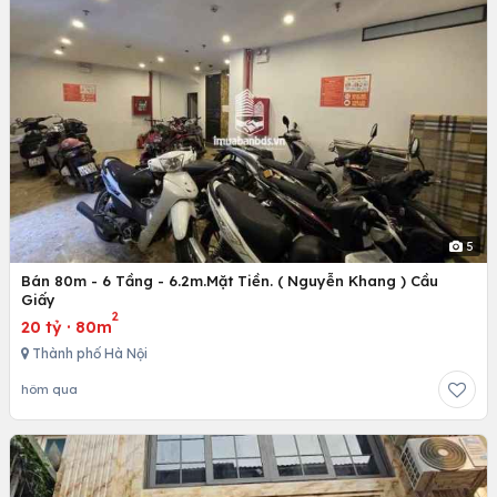
5
Bán 80m - 6 Tầng - 6.2m.Mặt Tiền. ( Nguyễn Khang ) Cầu
Giấy
2
20 tỷ
·
80m
Thành phố Hà Nội
hôm qua