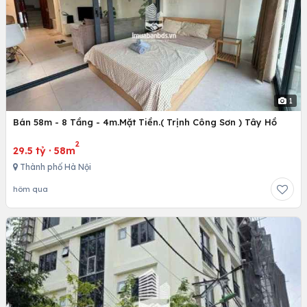
1
Bán 58m - 8 Tầng - 4m.Mặt Tiền.( Trịnh Công Sơn ) Tây Hồ
2
29.5 tỷ
·
58m
Thành phố Hà Nội
hôm qua