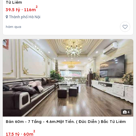
Từ Liêm
2
39.5 tỷ
·
116m
Thành phố Hà Nội
hôm qua
4
Bán 60m - 7 Tầng - 4.6m.Mặt Tiền. ( Đức Diễn ) Bắc Từ Liêm
2
17.5 tỷ
·
60m