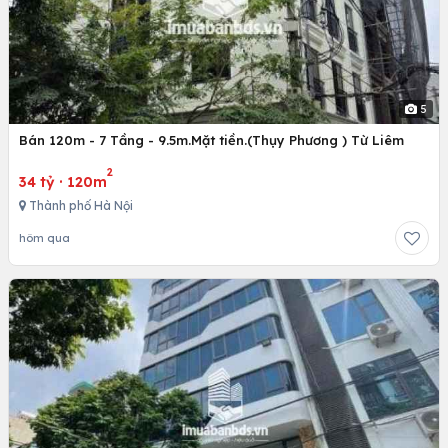
5
Bán 120m - 7 Tầng - 9.5m.Mặt tiền.(Thụy Phương ) Từ Liêm
2
34 tỷ
·
120m
Thành phố Hà Nội
hôm qua