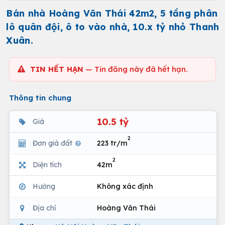
Bán nhà Hoàng Văn Thái 42m2, 5 tầng phân
lô quân đội, ô to vào nhà, 10.x tỷ nhỏ Thanh
Xuân.
TIN HẾT HẠN
— Tin đăng này đã hết hạn.
Thông tin chung
10.5 tỷ
Giá
2
Đơn giá đất
223 tr/m
2
Diện tích
42m
Hướng
Không xác định
Địa chỉ
Hoàng Văn Thái