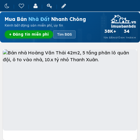
Mua Bán
Nhà Đất
Nhanh Chóng
Kênh bất động sản miễn phí, uy tín
38K+
34
+ Đăng tin miễn phí
Tìm BĐS
TIN ĐĂNG
TỈNH THÀNH