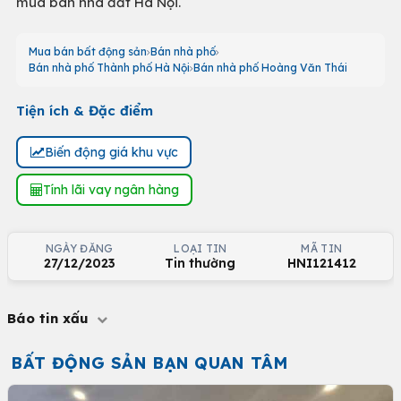
mua bán nhà đất Hà Nội.
Mua bán bất động sản
Bán nhà phố
Bán nhà phố Thành phố Hà Nội
Bán nhà phố Hoàng Văn Thái
Tiện ích & Đặc điểm
Biến động giá khu vực
Tính lãi vay ngân hàng
NGÀY ĐĂNG
LOẠI TIN
MÃ TIN
27/12/2023
Tin thường
HNI121412
Báo tin xấu
BẤT ĐỘNG SẢN BẠN QUAN TÂM