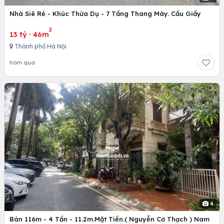
Nhà Siê Rẻ - Khúc Thừa Dụ - 7 Tầng Thang Máy. Cầu Giấy
2
13 tỷ
·
46m
Thành phố Hà Nội
hôm qua
4
Bán 116m - 4 Tần - 11.2m.Mặt Tiền.( Nguyễn Cơ Thạch ) Nam