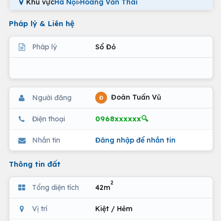
Khu vực
Hà Nội
›
Hoàng Văn Thái
Pháp lý & Liên hệ
Pháp lý
Sổ Đỏ
Đoàn Tuấn Vũ
Người đăng
Đ
0968xxxxxx🔍
Điện thoại
Nhắn tin
Đăng nhập để nhắn tin
Thông tin đất
2
Tổng diện tích
42m
Vị trí
Kiệt / Hẻm