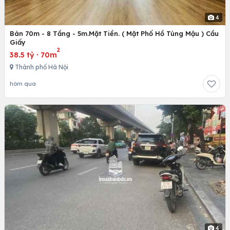
4
Bán 70m - 8 Tầng - 5m.Mặt Tiền. ( Mặt Phố Hồ Tùng Mậu ) Cầu
Giấy
2
38.5 tỷ
·
70m
Thành phố Hà Nội
hôm qua
4