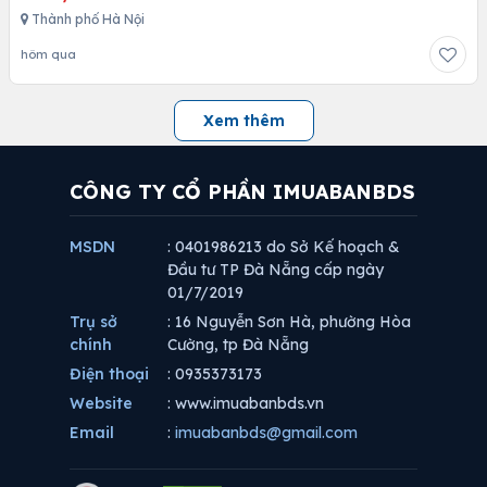
Thành phố Hà Nội
hôm qua
Xem thêm
CÔNG TY CỔ PHẦN IMUABANBDS
MSDN
: 0401986213 do Sở Kế hoạch &
Đầu tư TP Đà Nẵng cấp ngày
01/7/2019
Trụ sở
: 16 Nguyễn Sơn Hà, phường Hòa
chính
Cường, tp Đà Nẵng
Điện thoại
: 0935373173
Website
: www.imuabanbds.vn
Email
:
imuabanbds@gmail.com