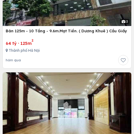
3
Bán 125m - 10 Tầng - 9.6m.Mạt Tiền. ( Dương Khuê ) Cầu Giấy
2
64 tỷ
·
125m
Thành phố Hà Nội
hôm qua