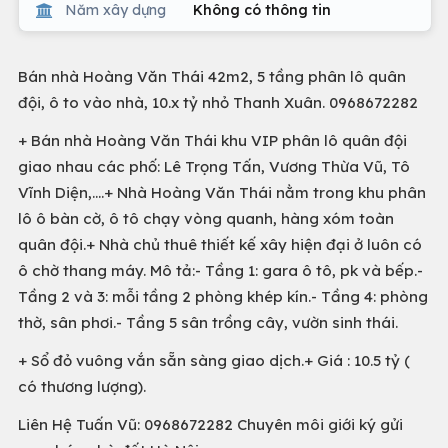
Năm xây dựng
Không có thông tin
Bán nhà Hoàng Văn Thái 42m2, 5 tầng phân lô quân
đội, ô to vào nhà, 10.x tỷ nhỏ Thanh Xuân. 0968672282
+ Bán nhà Hoàng Văn Thái khu VIP phân lô quân đội
giao nhau các phố: Lê Trọng Tấn, Vương Thừa Vũ, Tô
Vĩnh Diện,....+ Nhà Hoàng Văn Thái nằm trong khu phân
lô ô bàn cờ, ô tô chạy vòng quanh, hàng xóm toàn
quân đội.+ Nhà chủ thuê thiết kế xây hiện đại ở luôn có
ô chờ thang máy. Mô tả:- Tầng 1: gara ô tô, pk và bếp.-
Tầng 2 và 3: mỗi tầng 2 phòng khép kín.- Tầng 4: phòng
thờ, sân phơi.- Tầng 5 sân trồng cây, vườn sinh thái.
+ Sổ đỏ vuông vắn sẵn sàng giao dịch.+ Giá : 10.5 tỷ (
có thương lượng).
Liên Hệ Tuấn Vũ: 0968672282 Chuyên môi giới ký gửi