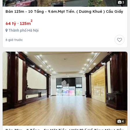
3
Bán 125m - 10 Tầng - 9.6m.Mạt Tiền. ( Dương Khuê ) Cầu Giấy
2
64 tỷ
·
125m
Thành phố Hà Nội
6 giờ trước
4