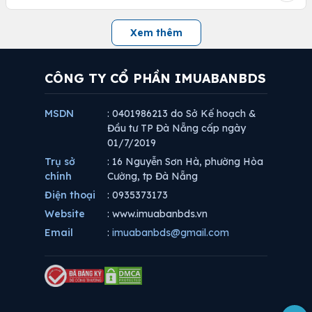
Xem thêm
CÔNG TY CỔ PHẦN IMUABANBDS
MSDN
: 0401986213 do Sở Kế hoạch &
Đầu tư TP Đà Nẵng cấp ngày
01/7/2019
Trụ sở
: 16 Nguyễn Sơn Hà, phường Hòa
chính
Cường, tp Đà Nẵng
Điện thoại
: 0935373173
Website
: www.imuabanbds.vn
Email
:
imuabanbds@gmail.com