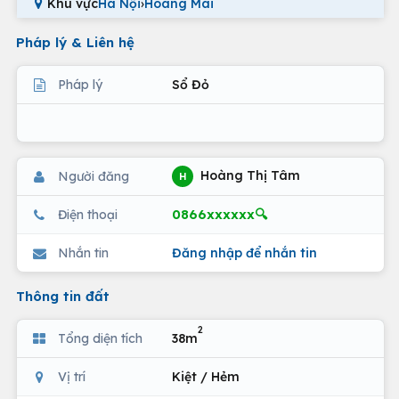
Khu vực
Hà Nội
›
Hoàng Mai
Pháp lý & Liên hệ
Pháp lý
Sổ Đỏ
Hoàng Thị Tâm
Người đăng
H
0866xxxxxx🔍
Điện thoại
Nhắn tin
Đăng nhập để nhắn tin
Thông tin đất
2
Tổng diện tích
38m
Vị trí
Kiệt / Hẻm