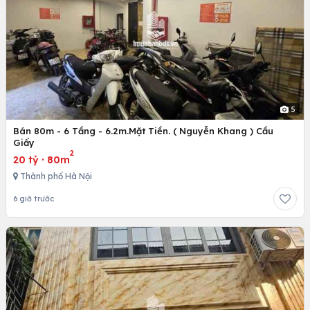
5
Bán 80m - 6 Tầng - 6.2m.Mặt Tiền. ( Nguyễn Khang ) Cầu
Giấy
2
20 tỷ
·
80m
Thành phố Hà Nội
6 giờ trước