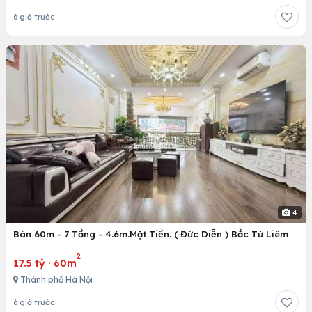
6 giờ trước
4
Bán 60m - 7 Tầng - 4.6m.Mặt Tiền. ( Đức Diễn ) Bắc Từ Liêm
2
17.5 tỷ
·
60m
Thành phố Hà Nội
6 giờ trước