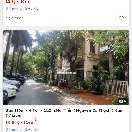
13 tỷ
·
46m
Thành phố Hà Nội
6 giờ trước
4
Bán 116m - 4 Tần - 11.2m.Mặt Tiền.( Nguyễn Cơ Thạch ) Nam
Từ Liêm
2
39.5 tỷ
·
116m
Thành phố Hà Nội