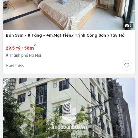
1
Bán 58m - 8 Tầng - 4m.Mặt Tiền.( Trịnh Công Sơn ) Tây Hồ
2
29.5 tỷ
·
58m
Thành phố Hà Nội
6 giờ trước