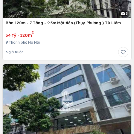
5
Bán 120m - 7 Tầng - 9.5m.Mặt tiền.(Thụy Phương ) Từ Liêm
2
34 tỷ
·
120m
Thành phố Hà Nội
6 giờ trước