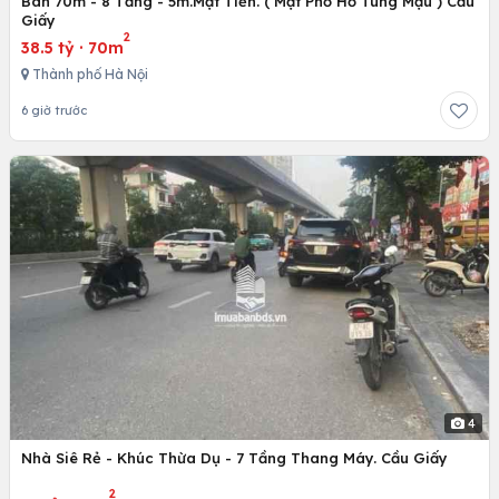
Bán 70m - 8 Tầng - 5m.Mặt Tiền. ( Mặt Phố Hồ Tùng Mậu ) Cầu
Giấy
2
38.5 tỷ
·
70m
Thành phố Hà Nội
6 giờ trước
4
Nhà Siê Rẻ - Khúc Thừa Dụ - 7 Tầng Thang Máy. Cầu Giấy
2