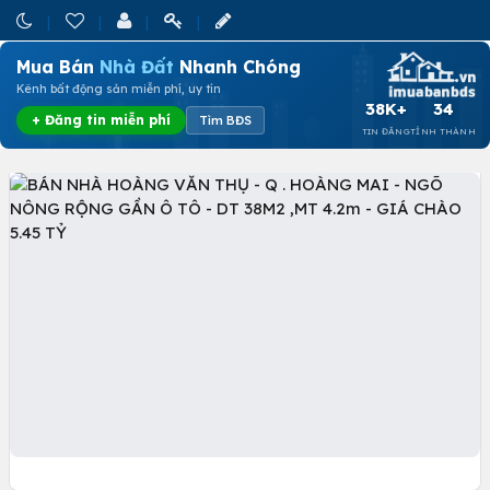
Mua Bán
Nhà Đất
Nhanh Chóng
Kênh bất động sản miễn phí, uy tín
38K+
34
+ Đăng tin miễn phí
Tìm BĐS
TIN ĐĂNG
TỈNH THÀNH