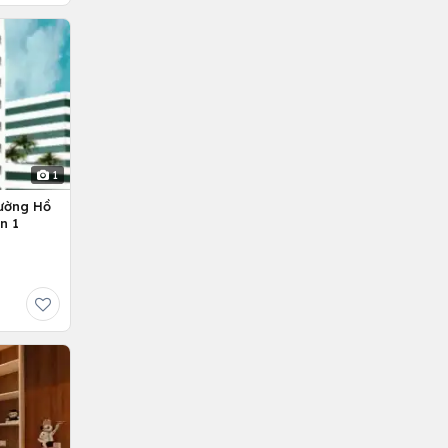
1
ường Hồ
n 1