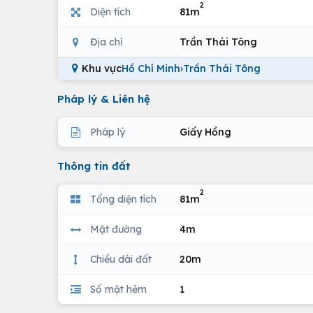
2
Diện tích
81m
Địa chỉ
Trần Thái Tông
Khu vực
Hồ Chí Minh
›
Trần Thái Tông
Pháp lý & Liên hệ
Pháp lý
Giấy Hồng
Thông tin đất
2
Tổng diện tích
81m
Mặt đường
4m
Chiều dài đất
20m
Số mặt hẻm
1