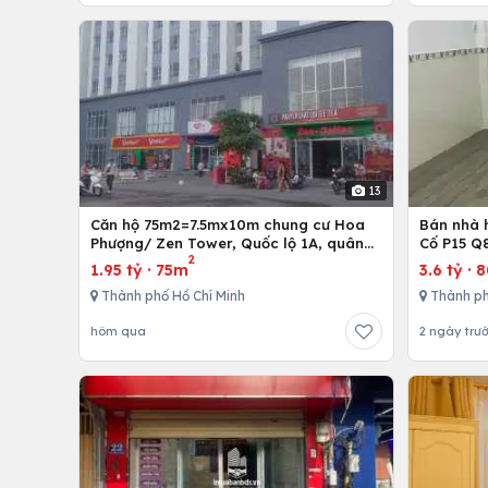
13
Căn hộ 75m2=7.5mx10m chung cư Hoa
Bán nhà h
Phượng/ Zen Tower, Quốc lộ 1A, quân
Cố P15 Q
2
12,Tp. Hồ Chí Minh, Việt Nam
1.95 tỷ
·
75m
3.6 tỷ
·
Thành phố Hồ Chí Minh
Thành ph
hôm qua
2 ngày trư