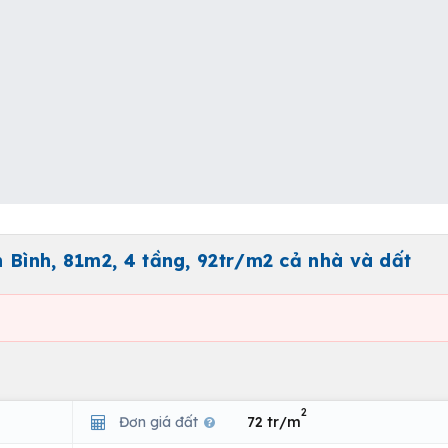
 Bình, 81m2, 4 tầng, 92tr/m2 cả nhà và dất
2
Đơn giá đất
72 tr/m