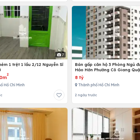
7
ẻm 1 trệt 1 lầu 2/12 Nguyễn Sĩ
Bán gấp căn hộ 3 Phòng Ngủ đ
8
Hảo Hớn Phường Cô Giang Quậ
2
80m
8 tỷ
ố Hồ Chí Minh
Thành phố Hồ Chí Minh
ớc
2 ngày trước