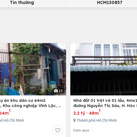
Tin thường
HCM130837
17
dự án khu dân cư 64m2
Nhà đất 01 trệt và 01 lầu, 4mx12m ở
 Khu công nghiệp Vĩnh Lộc, H.
đường Nguyễn Thị Sáu, H. Hóc 
2
2
h, Tp. Hồ Chí Minh
Hồ Chí Minh
64m
2.2 tỷ
·
48m
ố Hồ Chí Minh
Thành phố Hồ Chí Minh
hôm qua