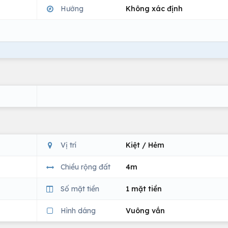
Hướng
Không xác định
Vị trí
Kiệt / Hẻm
Chiều rộng đất
4m
Số mặt tiền
1 mặt tiền
Hình dáng
Vuông vắn