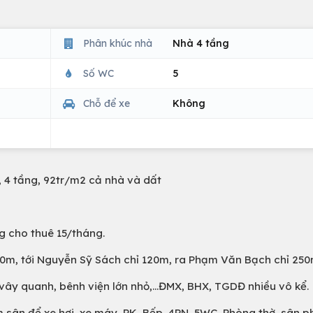
Phân khúc nhà
Nhà 4 tầng
Số WC
5
Chỗ để xe
Không
, 4 tầng, 92tr/m2 cả nhà và dất
g cho thuê 15/tháng.
 150m, tới Nguyễn Sỹ Sách chỉ 120m, ra Phạm Văn Bạch chỉ 250
vây quanh, bênh viện lớn nhỏ,...ĐMX, BHX, TGDĐ nhiều vô kể.
m sân để xe hơi, xe máy, PK, Bếp, 4PN, 5WC, Phòng thờ, sân ph