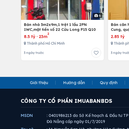
6
Bán nhà 3m2x9m,1 trệt 1 lầu 2PN
Bán căn h
1WC,mặt tiền số 22 Cửu Long P15 Q10
Cung, qu
2
8.5 tỷ
·
23m
2.85 tỷ
Thành phố Hồ Chí Minh
Thành ph
3 ngày trước
3 ngày trư
Giới thiệu
Hướng dẫn
Quy định
CÔNG TY CỔ PHẦN IMUABANBDS
MSDN
: 0401986213 do Sở Kế hoạch & Đầu tư TP
Đà Nẵng cấp ngày 01/7/2019