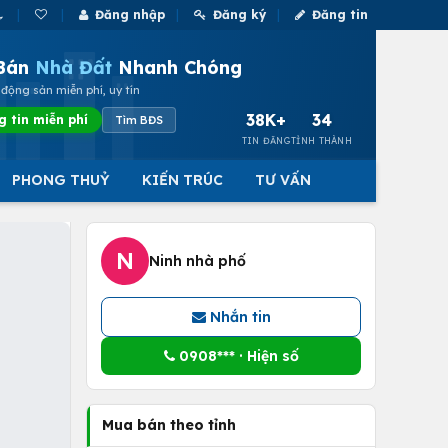
Đăng nhập
Đăng ký
Đăng tin
Bán
Nhà Đất
Nhanh Chóng
động sản miễn phí, uy tín
38K+
34
g tin miễn phí
Tìm BĐS
TIN ĐĂNG
TỈNH THÀNH
PHONG THUỶ
KIẾN TRÚC
TƯ VẤN
N
Ninh nhà phố
Nhắn tin
0908*** · Hiện số
Mua bán theo tỉnh