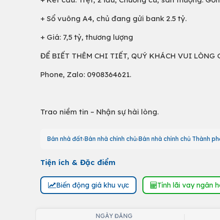
+ Sổ vuông A4, chủ đang gửi bank 2.5 tỷ.
+ Giá: 7,5 tỷ, thương lượng
ĐỂ BIẾT THÊM CHI TIẾT, QUÝ KHÁCH VUI LÒNG GỌ
Phone, Zalo: 0908364621.
Trao niềm tin – Nhận sự hài lòng.
Bán nhà đất
Bán nhà chính chủ
Bán nhà chính chủ Thành ph
Tiện ích & Đặc điểm
Biến động giá khu vực
Tính lãi vay ngân 
NGÀY ĐĂNG