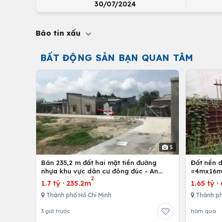
30/07/2024
Báo tin xấu
BẤT ĐỘNG SẢN BẠN QUAN TÂM
5
Bán 235,2 m đất hai mặt tiền đường
Đất nền 
nhựa khu vực dân cư đông đúc - An
=4mx16m,
2
nhứt-Long Điền - Bà Rịa
Bình Chán
1.7 tỷ
·
235.2m
1.65 tỷ
·
Thành phố Hồ Chí Minh
Thành ph
3 giờ trước
hôm qua