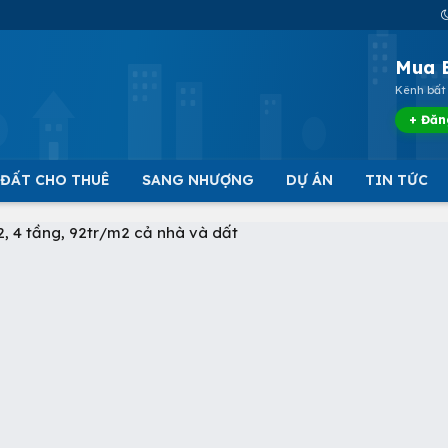
Mua 
Kênh bất 
+ Đăn
 ĐẤT CHO THUÊ
SANG NHƯỢNG
DỰ ÁN
TIN TỨC