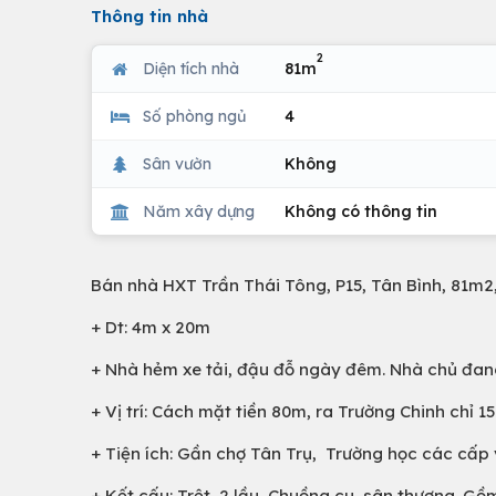
Thông tin nhà
2
Diện tích nhà
81m
Số phòng ngủ
4
Sân vườn
Không
Năm xây dựng
Không có thông tin
Bán nhà HXT Trần Thái Tông, P15, Tân Bình, 81m2
+ Dt: 4m x 20m
+ Nhà hẻm xe tải, đậu đỗ ngày đêm. Nhà chủ đan
+ Vị trí: Cách mặt tiền 80m, ra Trường Chinh chỉ
+ Tiện ích: Gần chợ Tân Trụ, Trường học các cấp 
+ Kết cấu: Trệt, 2 lầu, Chuồng cu, sân thượng. Gồ