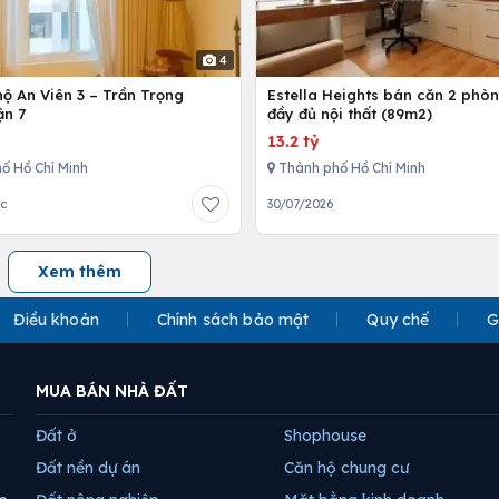
4
ộ An Viên 3 – Trần Trọng
Estella Heights bán căn 2 phò
ận 7
đầy đủ nội thất (89m2)
13.2 tỷ
ố Hồ Chí Minh
Thành phố Hồ Chí Minh
ớc
30/07/2026
Xem thêm
Điều khoản
Chính sách bảo mật
Quy chế
G
MUA BÁN NHÀ ĐẤT
Đất ở
Shophouse
Đất nền dự án
Căn hộ chung cư