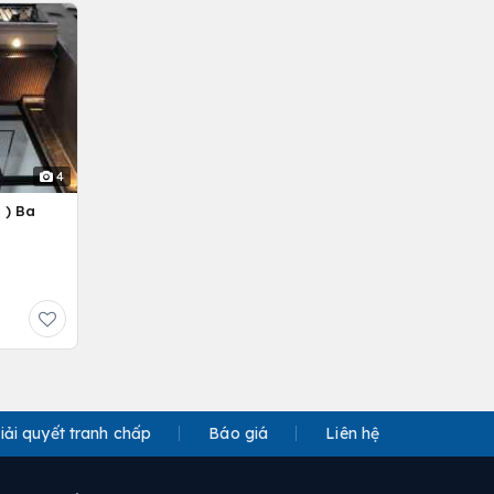
4
 ) Ba
iải quyết tranh chấp
Báo giá
Liên hệ