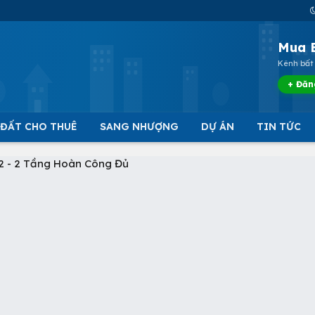
Mua 
Kênh bất 
+ Đăn
 ĐẤT CHO THUÊ
SANG NHƯỢNG
DỰ ÁN
TIN TỨC