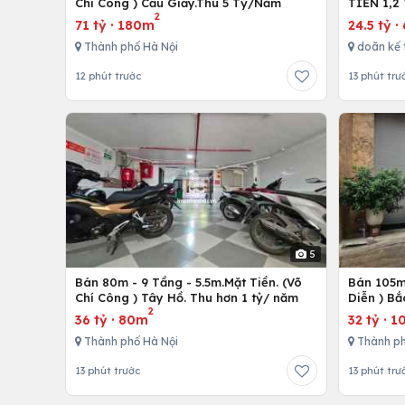
Chí Công ) Cầu Giấy.Thu 5 Tỷ/Năm
TIỀN 1,2
2
71 tỷ
·
180m
24.5 tỷ
·
Thành phố Hà Nội
doãn kế 
12 phút trước
13 phút trư
5
Bán 80m - 9 Tầng - 5.5m.Mặt Tiền. (Võ
Bán 105m 
Chí Công ) Tây Hồ. Thu hơn 1 tỷ/ năm
Diễn ) Bắ
2
36 tỷ
·
80m
32 tỷ
·
1
Thành phố Hà Nội
Thành ph
13 phút trước
13 phút trư