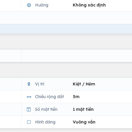
Hướng
Không xác định
Vị trí
Kiệt / Hẻm
Chiều rộng đất
5m
Số mặt tiền
1 mặt tiền
Hình dáng
Vuông vắn