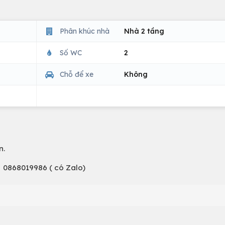
Phân khúc nhà
Nhà 2 tầng
Số WC
2
Chỗ để xe
Không
n.
 0868019986 ( có Zalo)