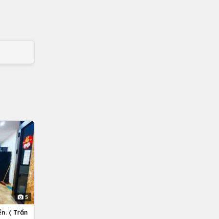
5
n. ( Trần