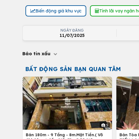
Biến động giá khu vực
Tính lãi vay ngân 
NGÀY ĐĂNG
11/07/2025
Báo tin xấu
BẤT ĐỘNG SẢN BẠN QUAN TÂM
5
Bán 180m - 9 Tầng - 8m.Mặt Tiền.( Võ
Bán Tòa 