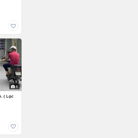
5
. ( Lạc