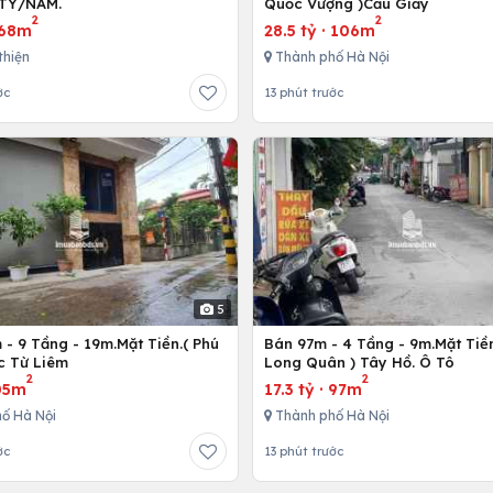
 TỶ/NĂM.
Quốc Vượng )Cầu Giấy
2
2
68m
28.5 tỷ
·
106m
thiện
Thành phố Hà Nội
ớc
13 phút trước
5
- 9 Tầng - 19m.Mặt Tiền.( Phú
Bán 97m - 4 Tầng - 9m.Mặt Tiền
c Từ Liêm
Long Quân ) Tây Hồ. Ô Tô
2
2
05m
17.3 tỷ
·
97m
ố Hà Nội
Thành phố Hà Nội
ớc
13 phút trước