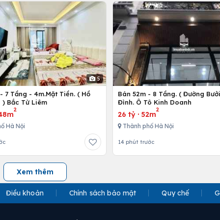
5
 7 Tầng - 4m.Mặt Tiền. ( Hồ
Bán 52m - 8 Tầng. ( Đường Bưởi
 ) Bắc Từ Liêm
Đình. Ô Tô Kinh Doanh
2
2
48m
26 tỷ
·
52m
ố Hà Nội
Thành phố Hà Nội
ớc
14 phút trước
Xem thêm
Điều khoản
Chính sách bảo mật
Quy chế
G