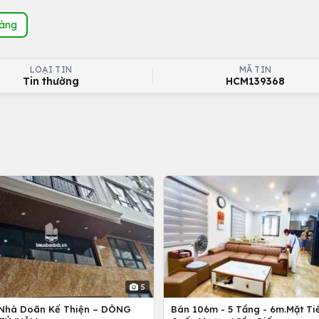
hàng
LOẠI TIN
MÃ TIN
Tin thường
HCM139368
5
Nhà Doãn Kế Thiện – DÒNG
Bán 106m - 5 Tầng - 6m.Mặt Tiề