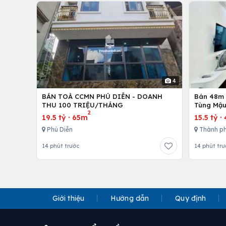
4
BÁN TOÀ CCMN PHÚ DIỄN - DOANH
Bán 48m -
THU 100 TRIỆU/THÁNG
Tùng Mậu
2
19.5 tỷ
·
65m
15.5 tỷ
·
Phú Diễn
Thành ph
14 phút trước
14 phút trư
Giới thiệu
Hướng dẫn
Quy định