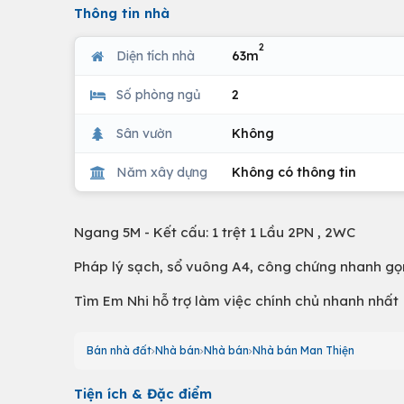
Thông tin nhà
2
Diện tích nhà
63m
Số phòng ngủ
2
Sân vườn
Không
Năm xây dựng
Không có thông tin
Ngang 5M - Kết cấu: 1 trệt 1 Lầu 2PN , 2WC
Pháp lý sạch, sổ vuông A4, công chứng nhanh gọ
Tìm Em Nhi hỗ trợ làm việc chính chủ nhanh nhất
Bán nhà đất
Nhà bán
Nhà bán
Nhà bán Man Thiện
Tiện ích & Đặc điểm