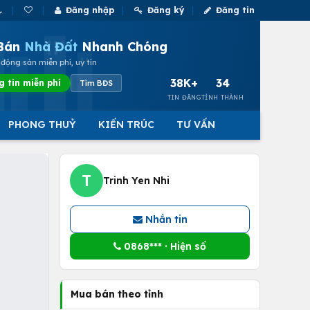
Đăng nhập
Đăng ký
Đăng tin
Bán
Nhà Đất
Nhanh Chóng
động sản miễn phí, uy tín
38K+
34
g tin miễn phí
Tìm BĐS
TIN ĐĂNG
TỈNH THÀNH
PHONG THUỶ
KIẾN TRÚC
TƯ VẤN
T
Trinh Yen Nhi
Nhắn tin
0868*** · Hiện số
Mua bán theo tỉnh