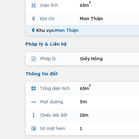
2
Diện tích
63m
Địa chỉ
Man Thiện
Khu vực
›
Man Thiện
Pháp lý & Liên hệ
Pháp lý
Giấy Hồng
Thông tin đất
2
Tổng diện tích
63m
Mặt đường
5m
Chiều dài đất
13m
Số mặt hẻm
1